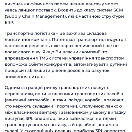
виконання фізичного переміщення вантажу через
увесь ланцюг поставок. Входить до класу систем SCM
(Supply Chain Management), які є частиною структури
ERP.
Транспортна логістика – це важлива складова
логістичної компанії. Потенціал транспортної індустрії
вантажоперевезень вже зараз величезний і ще не
досяг свого піку. Якщо Ви власник компанії, то
впровадження TMS системи управління транспортом
допоможе обійти конкурентів, автоматизувати рутинні
процеси і збільшити рівень доходів за рахунок
зниження витрат.
Одним із гравців ринку транспортних послуг є
перевізники, вони ж власники транспортних засобів
(вантажні автомобілі, літаки, поїзди, кораблі, а також ті,
хто керують складами і портами). Сполучною ланкою
між власником вантажу і замовником у цьому випадку
виступає 3PL оператор, який займається не тільки
транспортуванням вантажу, а й ще зберіганням на
складі. У сьогоднішніх реаліях, прибуток 3PL оператор