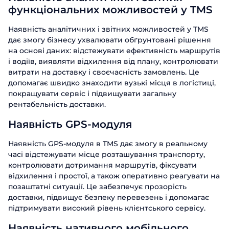
продуктів. Менеджер від ABM Cloud
нашими продуктами. Один з наших
нашими продуктами. Один з наших
функціональних можливостей у TMS
зв'яжеться з вами найближчим часом.
співробітників зв'яжеться з вами
співробітників зв'яжеться з вами
Телефон
Email
найближчим часом. Гарного дня!
найближчим часом. Гарного дня!
Гарного дня!
Наявність аналітичних і звітних можливостей у TMS
дає змогу бізнесу ухвалювати обґрунтовані рішення
Посада
на основі даних: відстежувати ефективність маршрутів
Відправити
і водіїв, виявляти відхилення від плану, контролювати
витрати на доставку і своєчасність замовлень. Це
Назва компанії
допомагає швидко знаходити вузькі місця в логістиці,
покращувати сервіс і підвищувати загальну
рентабельність доставки.
Відправити
Наявність GPS-модуля
Наявність GPS-модуля в TMS дає змогу в реальному
часі відстежувати місце розташування транспорту,
контролювати дотримання маршрутів, фіксувати
відхилення і простої, а також оперативно реагувати на
позаштатні ситуації. Це забезпечує прозорість
доставки, підвищує безпеку перевезень і допомагає
підтримувати високий рівень клієнтського сервісу.
Наявність нативного мобільного