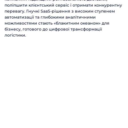
поліпшити клієнтський сервіс і отримати конкурентну
перевагу. Гнучкі SaaS-рішення з високим ступенем
автоматизації та глибокими аналітичними
можливостями стають «блакитним океаном» для
бізнесу, готового до цифрової трансформації
логістики.
Що таке TMS система?
TMS (Transportation Management System) – це