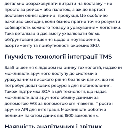
детально розраховувати витрати на доставку – не
просто за рейсом або палетою, а аж до вартості
доставки однієї одиниці продукції. Це особливо
важливо сьогодні, коли бізнес прагне точно розуміти
собівартість кожного товару з урахуванням логістики.
Така деталізація дає змогу ухвалювати більш
обґрунтовані рішення щодо ціноутворення,
асортименту та прибутковості окремих SKU.
Гнучкість технології інтеграції TMS
Замовити
презентацію
SaaS рішення є лідером на ринку технологій, надаючи
можливість зручного доступу до системи з
Дізнайтесь більше про ABM Rinkai TMS
урахуванням високого рівня безпеки даних, що не
потребує додаткових ресурсів для встановлення.
Замовити дзвінок
Також підтримка SOA в цій технології, що надає
Ім'я
можливість для зручного обміну даними за
допомогою WS за допомогою xml-пакетів. Просте і
Поспілкуйтесь з нашим експертом
Прізвище
вже сьогодні
зручне API для інтеграції. Можливість роботи з
Дякуємо за звернення.
Дякуємо за звернення.
Дякуємо за звернення.
великим пакетом даних від 1500 замовлень.
Ім'я
Телефон
Ми цінуємо, що ви зацікавились саме
Ми цінуємо, що ви зацікавились саме
Ми цінуємо ваш інтерес до наших
Наявність аналітичних і звітних