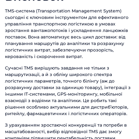
TMS-система (Transportation Management System)
сьогодні є ключовим інструментом для ефективного
управління транспортною логістикою в умовах
зростання вантажопотоків і ускладнення ланцюжків
поставок. Вона автоматизує весь цикл доставки: від
планування маршрутів до аналітики та розрахунку
логістичних витрат, забезпечуючи прозорість,
керованість і скорочення витрат.
Сучасні TMS вирішують завдання не тільки з
маршрутизації, а й з обліку широкого спектра
логістичних параметрів, точного білінгу (аж до
розрахунку доставки за одиницю товару), інтеграції з
іншими IT-системами, GPS-моніторингу, мобільної
взаємодії з водіями та аналітики. Це робить такі
рішення особливо актуальними для дистриб’юторів,
ритейлу, фармацевтичних і логістичних операторів.
З урахуванням зростаючої конкуренції та потреби в
масштабованості, вибір відповідної TMS дає змогу
компаніям підвищити рентабельність доставки,