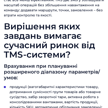
стає все менш ефективним. TMS дає змогу збільшувати
масштаб операцій без збільшення навантаження на
команду: додавати маршрути, точки, замовлення – без
втрати контролю та якості.
Вирішення яких
завдань вимагає
сучасний ринок від
TMS-системи?
Врахування при плануванні
розширеного діапазону параметрів/
умов:
продукції (вагогабаритні характеристики товару,
дотримання сумісності групи товарів або товарне
сусідство, забір зворотної тари, активна робота з
консолідованими вантажами, вартість продукції,
кількість SKU, автоматичне об’єднання замовлень);