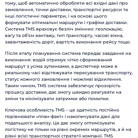
тому, щоб автоматично обробляти всі вхідні дані про
замовлення, точки доставки, транспортні ресурси та
інші логістичні параметри, і на основі цього
формувати оптимальні маршрути і графіки доставки.
Система TMS враховує безліч змінних: геолокацію,
вагу та об’єм вантажу, тип транспорту, часові вікна,
завантаженість доріг, вартість виконання рейсу тощо.
Після етапу планування система передає завдання на
виконання: водій отримує чітко сформований
маршрут з усіма зупинками, а диспетчер може в
реальному часі відстежувати пересування транспорту,
статус кожного замовлення і можливі відхилення.
Таким чином, TMS система забезпечує прозорість
процесу доставки, дає змогу швидко реагувати на
зміни та мінімізувати затримки або помилки.
Ключова особливість TMS – це здатність постійно
порівнювати «план-факт» і накопичувати дані для
подальшого аналізу. Це дає змогу оптимізувати
логістику не тільки на рівні окремих маршрутів, а й на
рівні всієї транспортної стратегії компанії. TMS