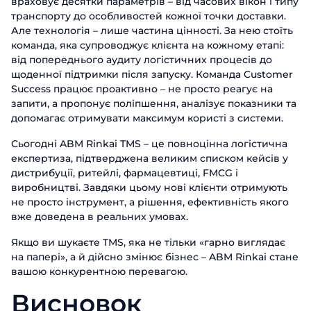
враховує десятки параметрів – від часових вікон і типу
транспорту до особливостей кожної точки доставки.
Але технологія – лише частина цінності. За нею стоїть
команда, яка супроводжує клієнта на кожному етапі:
від попереднього аудиту логістичних процесів до
щоденної підтримки після запуску. Команда Customer
Success працює проактивно – не просто реагує на
запити, а пропонує поліпшення, аналізує показники та
допомагає отримувати максимум користі з системи.
Сьогодні ABM Rinkai TMS – це повноцінна логістична
експертиза, підтверджена великим списком кейсів у
дистрибуції, ритейлі, фармацевтиці, FMCG і
виробництві. Завдяки цьому нові клієнти отримують
не просто інструмент, а рішення, ефективність якого
вже доведена в реальних умовах.
Якщо ви шукаєте TMS, яка не тільки «гарно виглядає
на папері», а й дійсно змінює бізнес – ABM Rinkai стане
вашою конкурентною перевагою.
Висновок