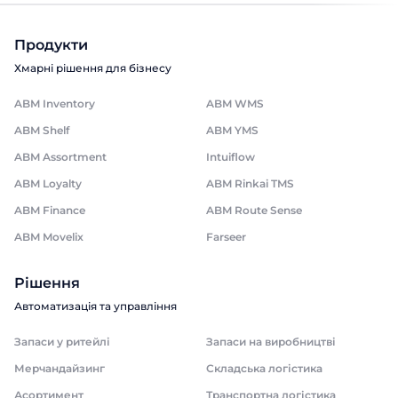
Продукти
Хмарні рішення для бізнесу
ABM Inventory
ABM WMS
ABM Shelf
ABM YMS
ABM Assortment
Intuiflow
ABM Loyalty
ABM Rinkai TMS
ABM Finance
ABM Route Sense
ABM Movelix
Farseer
Рішення
Автоматизація та управління
Запаси у ритейлі
Запаси на виробництві
Мерчандайзинг
Складська логістика
Асортимент
Транспортна логістика