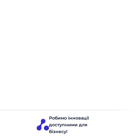
Детальніше про клієнтів
Замовте безкоштовну
консультацію
Дізнайтеся про можливості зростання для
вашого бізнесу!
Отримати консультацію
Робимо інновації
доступними для
бізнесу!