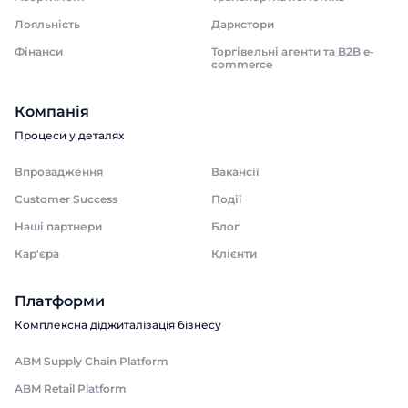
Лояльність
Даркстори
Фінанси
Торгівельні агенти та B2B e-
commerce
Компанія
Процеси у деталях
Впровадження
Вакансії
Customer Success
Події
Наші партнери
Блог
Кар'єра
Клієнти
Платформи
Комплексна діджиталізація бізнесу
ABM Supply Chain Platform
ABM Retail Platform