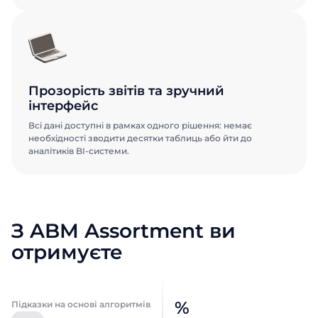
Посада
Посада
Відправити
Назва компанії
Назва компанії
Прозорість звітів та зручний
інтерфейс
Відправити
Відправити
Всі дані доступні в рамках одного рішення: немає
необхідності зводити десятки таблиць або йти до
аналітиків BI-системи.
З ABM Assortment ви
отримуєте
%
Підказки на основі алгоритмів