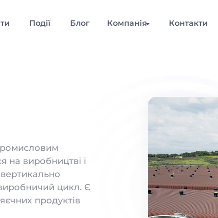
нти
Події
Блог
Компанія
Контакти
опромисловим
я на виробництві і
е вертикально
 виробничий цикл. Є
 яєчних продуктів