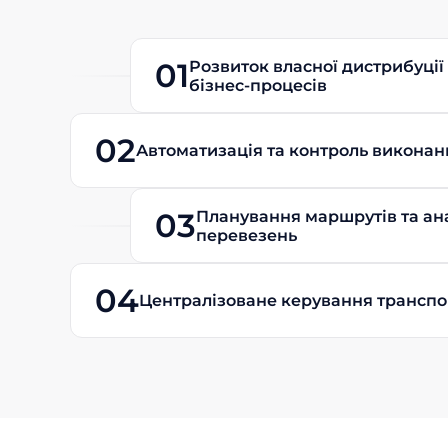
01
Розвиток власної дистрибуції 
бізнес-процесів
02
Автоматизація та контроль виконан
03
Планування маршрутів та ан
перевезень
04
Централізоване керування трансп