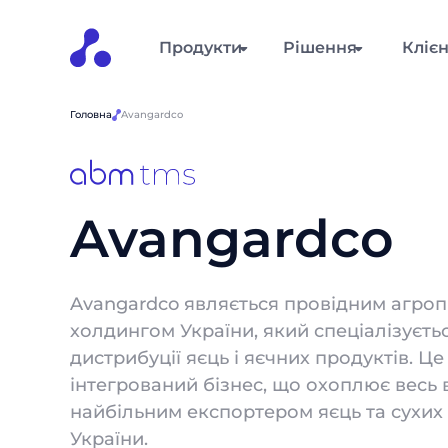
Продукти
Рішення
Кліє
Головна
Avangardco
Avangardco
Avangardco являється провідним агр
холдингом України, який спеціалізуєтьс
дистрибуції яєць і яєчних продуктів. Ц
інтегрований бізнес, що охоплює весь
найбільним експортером яєць та сухих
України.