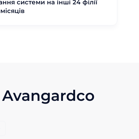
ння системи на інші 24 філії
місяців
 Avangardco
e