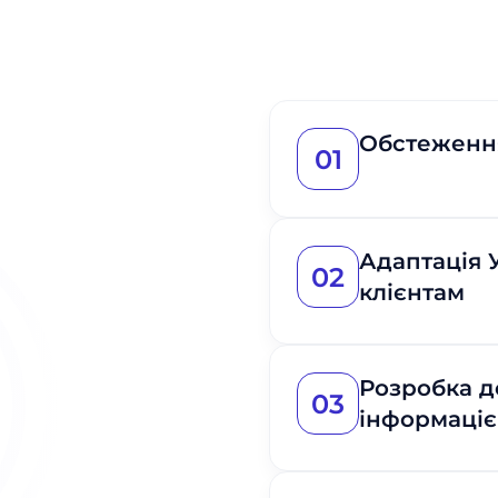
Обстеження
01
Адаптація 
02
клієнтам
Розробка д
03
інформаці