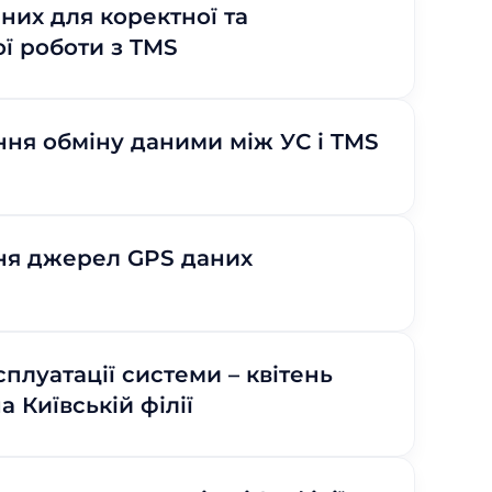
них для коректної та
ї роботи з TMS
ня обміну даними між УС і TMS
ня джерел GPS даних
плуатації системи – квітень
а Київській філії