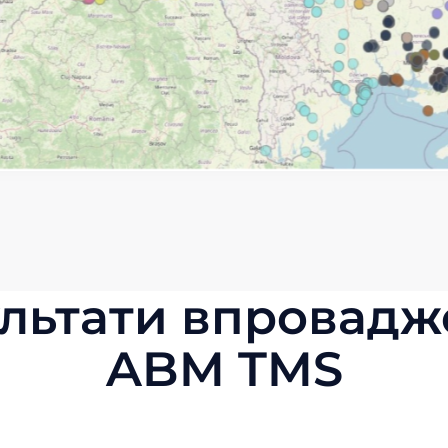
льтати впровад
ABM TMS