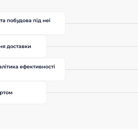
Відправити
Відправити
та побудова під неї
ня доставки
алітика ефективності
ортом