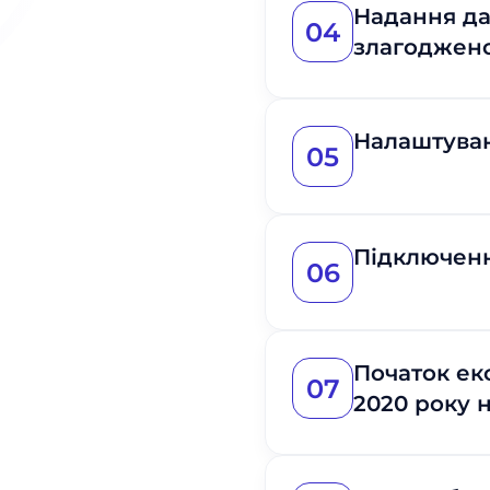
Надання да
04
злагоджено
Налаштуван
05
Підключен
06
Початок екс
07
2020 року н