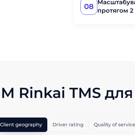
Масштабува
08
протягом 2 
M Rinkai TMS для
Client geography
Driver rating
Quality of servic