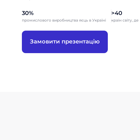
30%
>40
промислового виробництва яєць в Україні
країн світу, д
Замовити презентацію
За
За
Ми цінуємо, 
Ми цінуємо, 
Ми цінуємо, 
Ми цінуємо, 
Ім'я
Ім'я
Ім'я
співробіт
співробіт
співробіт
співробіт
Телефон
Телефон
Посада
Посада