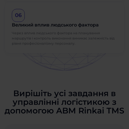
06
Великий вплив людського фактора
Через вплив людського фактора на планування
маршрутів і контроль виконання виникає залежність від
рівня професіоналізму персоналу.
Вирішіть усі завдання в
управлінні логістикою з
допомогою ABM Rinkai TMS