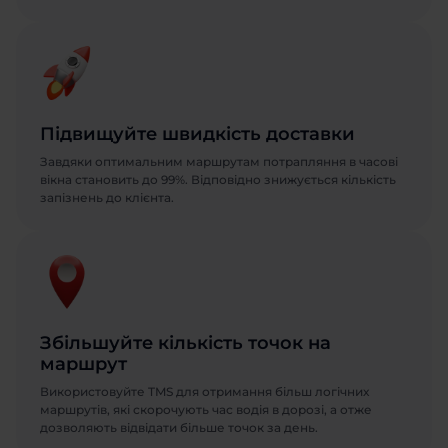
Підвищуйте швидкість доставки
Завдяки оптимальним маршрутам потрапляння в часові
вікна становить до 99%. Відповідно знижується кількість
запізнень до клієнта.
Замовити
Замовити
презентацію
презентацію
Збільшуйте кількість точок на
маршрут
Дізнайтесь більше про ABM Rinkai TMS
Дізнайтесь більше про ABM Rinkai TMS
Використовуйте TMS для отримання більш логічних
Замовити дзвінок
маршрутів, які скорочують час водія в дорозі, а отже
Ім'я
Ім'я
дозволяють відвідати більше точок за день.