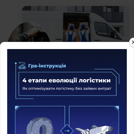
Які проблеми клієнтів ми
вирішуємо