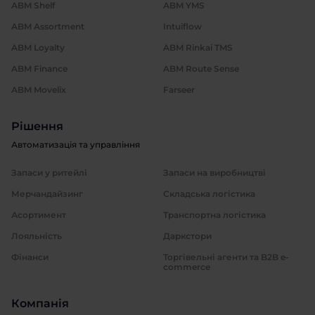
ABM Shelf
ABM YMS
ABM Assortment
Intuiflow
ABM Loyalty
ABM Rinkai TMS
ABM Finance
ABM Route Sense
ABM Movelix
Farseer
Рішення
Автоматизація та управління
Запаси у ритейлі
Запаси на виробництві
Мерчандайзинг
Складська логістика
Асортимент
Транспортна логістика
Лояльність
Даркстори
Фінанси
Торгівельні агенти та B2B e-
commerce
Компанія