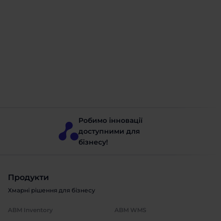
Інноваційний рівень
управління
транспортною
логістикою
Замовте безкоштовну консультацію та
дізнайтеся про можливості оптимізації
логістики для вашого бізнесу
Отримати консультацію
Робимо інновації
доступними для
бізнесу!
Продукти
Хмарні рішення для бізнесу
ABM Inventory
ABM WMS