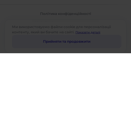
Політика конфіденційності
©2026 ABM Cloud, Inc. Усі права захищено.
Ми використовуємо файли cookie для персоналізації
контенту, який ви бачите на сайті.
Показати деталі
Прийняти та продовжити