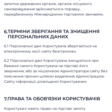
запитом державних органів, органів місцевого
самоврядування здійснюється в порядку,
передбаченому Міжнародними торговими звичаями.
Замовити дзвінок
ТЕРМІНИ ЗБЕРІГАННЯ ТА ЗНИЩЕННЯ
6.
Поспілкуйтесь з нашим експертом
ПЕРСОНАЛЬНИХ ДАНИХ
вже сьогодні
Дякуємо за звернення.
Дякуємо за звернення.
6.1 Персональні дані Користувача зберігаються на
Ім'я
електронному носії сайту безстроково.
Ми цінуємо, що ви зацікавились саме
Ми цінуємо, що ви зацікавились саме
нашими продуктами. Один з наших
нашими продуктами. Один з наших
6.2 Персональні дані Користувача знищуються при
співробітників зв'яжеться з вами
співробітників зв'яжеться з вами
Телефон
бажанні самого Користувача на підставі його
найближчим часом. Гарного дня!
найближчим часом. Гарного дня!
звернення, або за ініціативою Адміністратора сайту без
пояснення причин шляхом видалення Адміністрацією
Відправити
Сайту інформації, розміщеної Користувачем.
ПРАВА ТА ОБОВ'ЯЗКИ КОРИСТУВАЧІВ
7.
Користувачі мають право на підставі запиту