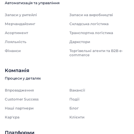
Автоматизація та управління
Запаси у ритейлі
Запаси на виробництві
Мерчандайзинг
Складська логістика
Асортимент
Транспортна логістика
Лояльність
Даркстори
Фінанси
Торгівельні агенти та B2B e-
commerce
Компанія
Процеси у деталях
Впровадження
Вакансії
Customer Success
Події
Наші партнери
Блог
Кар'єра
Клієнти
Платформи