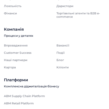
Лояльність
Даркстори
Фінанси
Торгівельні агенти та B2B e-
commerce
Компанія
Процеси у деталях
Впровадження
Вакансії
Customer Success
Події
Наші партнери
Блог
Кар'єра
Клієнти
Платформи
Комплексна діджиталізація бізнесу
ABM Supply Chain Platform
ABM Retail Platform