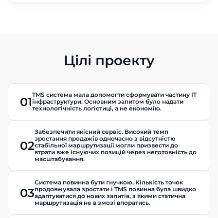
Цілі проекту
TMS система мала допомогти сформувати частину IT
01
інфраструктури. Основним запитом було надати
технологічність логістиці, а не економію.
Забезпечити якісний сервіс. Високий темп
зростання продажів одночасно з відсутністю
02
стабільної маршрутизації могли призвести до
втрати вже існуючих позицій через неготовність до
масштабування.
Система повинна бути гнучкою. Кількість точок
продовжувала зростати і TMS повинна була швидко
03
адаптуватися до нових запитів, з якими статична
маршрутизація не в змозі впоратись.