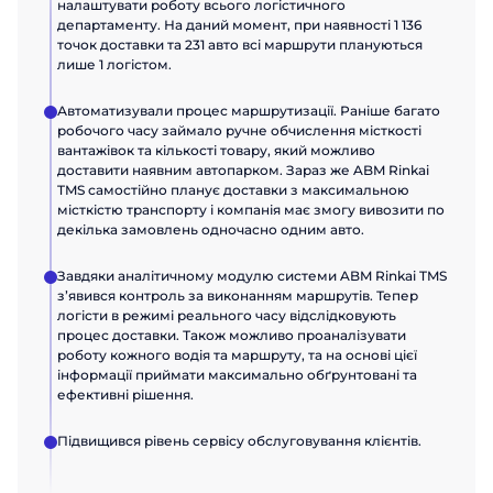
налаштувати роботу всього логістичного
департаменту. На даний момент, при наявності 1 136
точок доставки та 231 авто всі маршрути плануються
лише 1 логістом.
Автоматизували процес маршрутизації. Раніше багато
робочого часу займало ручне обчислення місткості
вантажівок та кількості товару, який можливо
доставити наявним автопарком. Зараз же ABM Rinkai
TMS самостійно планує доставки з максимальною
місткістю транспорту і компанія має змогу вивозити по
декілька замовлень одночасно одним авто.
Завдяки аналітичному модулю системи ABM Rinkai TMS
зʼявився контроль за виконанням маршрутів. Тепер
логісти в режимі реального часу відслідковують
процес доставки. Також можливо проаналізувати
роботу кожного водія та маршруту, та на основі цієї
інформації приймати максимально обґрунтовані та
ефективні рішення.
Підвищився рівень сервісу обслуговування клієнтів.