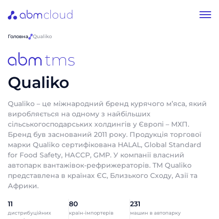
Головна
Qualiko
Qualiko
Qualiko – це міжнародний бренд курячого м’яса, який
виробляється на одному з найбільших
сільськогосподарських холдингів у Європі – МХП.
Бренд був заснований 2011 року. Продукція торгової
марки Qualiko сертифікована HALAL, Global Standard
for Food Safety, НАССР, GMP. У компанії власний
автопарк вантажівок-рефрижераторів. ТМ Qualiko
представлена в країнах ЄС, Близького Сходу, Азії та
Африки.
11
80
231
дистрибуційних
країн-імпортерів
машин в автопарку