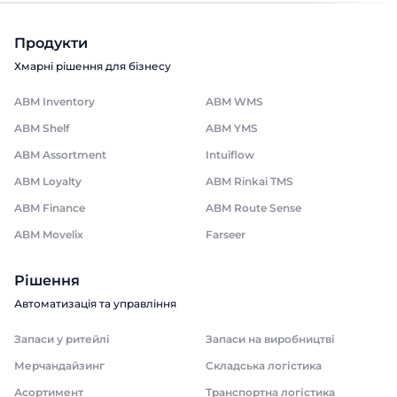
Продукти
Хмарні рішення для бізнесу
ABM Inventory
ABM WMS
ABM Shelf
ABM YMS
ABM Assortment
Intuiflow
ABM Loyalty
ABM Rinkai TMS
ABM Finance
ABM Route Sense
ABM Movelix
Farseer
Рішення
Автоматизація та управління
Запаси у ритейлі
Запаси на виробництві
Мерчандайзинг
Складська логістика
Асортимент
Транспортна логістика