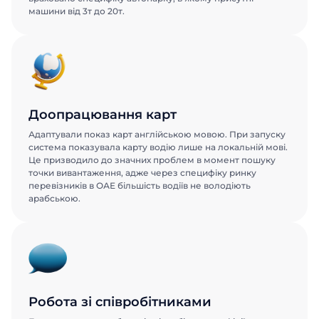
машини від 3т до 20т.
Доопрацювання карт
Адаптували показ карт англійською мовою. При запуску
система показувала карту водію лише на локальній мові.
Це призводило до значних проблем в момент пошуку
точки вивантаження, адже через специфіку ринку
перевізників в ОАЕ більшість водіїв не володіють
арабською.
Замовити
Замовити
презентацію
презентацію
Робота зі співробітниками
Заповніть форму, щоб дізнатися
Заповніть форму, щоб дізнатися
більше про продукти ABM Cloud
більше про продукти ABM Cloud