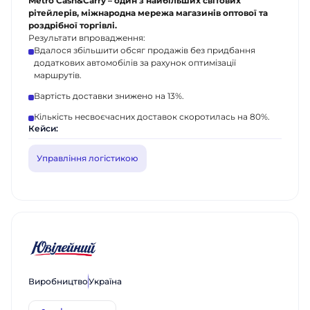
Metro Cash&Carry – один з найбільших світових
рітейлерів, міжнародна мережа магазинів оптової та
роздрібної торгівлі.
Результати впровадження:
Вдалося збільшити обсяг продажів без придбання
додаткових автомобілів за рахунок оптимізації
маршрутів.
Вартість доставки знижено на 13%.
Кількість несвоєчасних доставок скоротилась на 80%.
Кейси:
Управління логістикою
Замовити дзвінок
Поспілкуйтесь з нашим експертом
вже сьогодні
Дякуємо за звернення.
Дякуємо за звернення.
Ім'я
Ми цінуємо, що ви зацікавились саме
Ми цінуємо, що ви зацікавились саме
Виробництво
Україна
нашими продуктами. Один з наших
нашими продуктами. Один з наших
співробітників зв'яжеться з вами
співробітників зв'яжеться з вами
Телефон