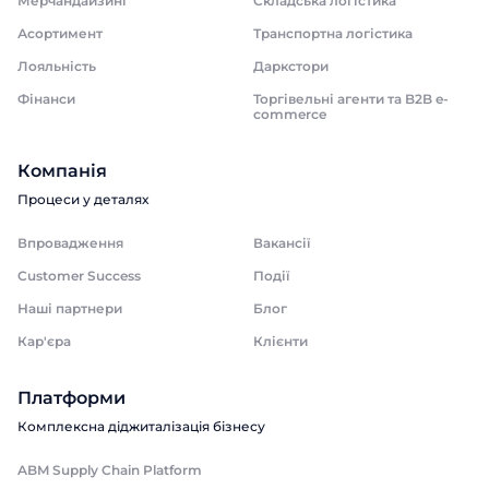
Мерчандайзинг
Складська логістика
Асортимент
Транспортна логістика
Лояльність
Даркстори
Фінанси
Торгівельні агенти та B2B e-
commerce
Компанія
Процеси у деталях
Впровадження
Вакансії
Customer Success
Події
Наші партнери
Блог
Кар'єра
Клієнти
Платформи
Комплексна діджиталізація бізнесу
ABM Supply Chain Platform