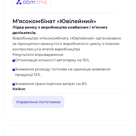
найближчим часом. Гарного дня!
найближчим часом. Гарного дня!
Відправити
М’ясокомбінат «Ювілейний»
Лідер ринку з виробництва ковбасних і м’ясних
делікатесів.
Виробництво м’ясокомбінату «Ювілейний» організовано
за принципом замкнутого виробничого циклу з повним
контролем усіх етапів виробництва.
Результати впровадження:
Оптимізація кількості автопарку на 15%.
Зниження розходу топлива на одиницю вивезеної
продукції 12% .
Зниження транспортних витрат на 6%.
Кейси:
Управління логістикою