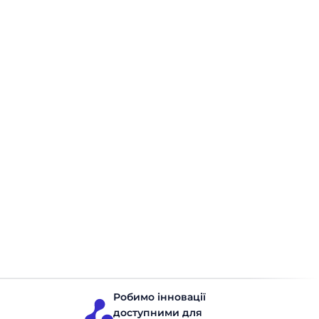
виробів з 1995 року. Постачальниками є понад 50
підприємств-виробників з 10-ти країн Європи та Азії.
Дистрибуція
Україна
Delta Medical
Delta Medical – входить в ТОП-10 фармацевтичних
компаній ринку України.
Delta Medical просуває продукцію понад 37 всесвітньо
відомих виробників, серед яких UPSA SAS, SCHONEN,
AMGEN, BioGaia, GILEAD, URGO NUTRICIA, VITABIOTICS.
Робимо інновації
доступними для