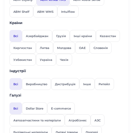
ABM Shelf
ABM WMS
Intuiflow
Країни
Всі
Азербайджан
Грузія
Інші країни
Казахстан
Киргизстан
Литва
Молдова
ОАЕ
Словенія
Узбекистан
Україна
Чехія
Індустрії
Всі
Виробництво
Дистрибуція
Інше
Ритейл
Галузі
Всі
Dollar Store
E-commerce
Автозапчастини та матеріали
Агробізнес
АЗС
Будівельні матеріали
Дитячі товари
Дрогері