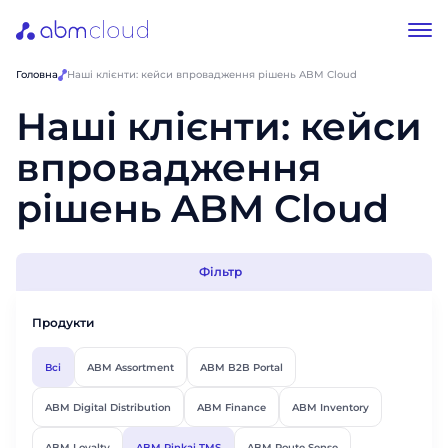
Головна
Наші клієнти: кейси впровадження рішень ABM Cloud
Наші клієнти: кейси
впровадження
рішень ABM Cloud
Фільтр
Продукти
Всі
ABM Assortment
ABM B2B Portal
ABM Digital Distribution
ABM Finance
ABM Inventory
ABM Loyalty
ABM Rinkai TMS
ABM Route Sense