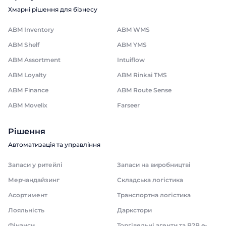
Хмарні рішення для бізнесу
ABM Inventory
ABM WMS
ABM Shelf
ABM YMS
ABM Assortment
Intuiflow
ABM Loyalty
ABM Rinkai TMS
ABM Finance
ABM Route Sense
ABM Movelix
Farseer
Рішення
Автоматизація та управління
Запаси у ритейлі
Запаси на виробництві
Мерчандайзинг
Складська логістика
Асортимент
Транспортна логістика
Лояльність
Даркстори
Фінанси
Торгівельні агенти та B2B e-