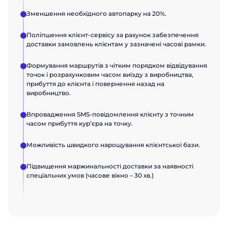
Замовити дзвінок
Ім'я
Ім'я
Зменшення необхідного автопарку на 20%.
Поспілкуйтесь з нашим експертом
вже сьогодні
Прізвище
Прізвище
Поліпшення клієнт-сервісу за рахунок забезпечення
Дякуємо за звернення.
Дякуємо за звернення.
доставки замовлень клієнтам у зазначені часові рамки.
Дякуємо за звернення.
Дякуємо за звернення.
Ми цінуємо, що ви зацікавились саме
Ми цінуємо, що ви зацікавились саме
Ім'я
Ми цінуємо, що ви зацікавились саме
Ми цінуємо, що ви зацікавились саме
Телефон
Телефон
Формування маршрутів з чітким порядком відвідування
нашими продуктами. Один з наших
нашими продуктами. Один з наших
нашими продуктами. Один з наших
нашими продуктами. Один з наших
точок і розрахунковим часом виїзду з виробництва,
співробітників зв'яжеться з вами
співробітників зв'яжеться з вами
співробітників зв'яжеться з вами
співробітників зв'яжеться з вами
Телефон
прибуття до клієнта і повернення назад на
найближчим часом. Гарного дня!
найближчим часом. Гарного дня!
Email
Email
найближчим часом. Гарного дня!
найближчим часом. Гарного дня!
виробництво.
Впровадження SMS-повідомлення клієнту з точним
Посада
Посада
Відправити
часом прибуття курʼєра на точку.
Можливість швидкого нарощування клієнтської бази.
Назва компанії
Назва компанії
Підвищення маржинальності доставки за наявності
спеціальних умов (часове вікно – 30 хв.)
Відправити
Відправити