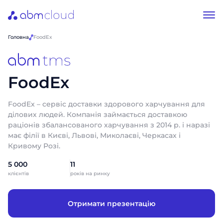
Головна
FoodEx
FoodEx
FoodEx – сервіс доставки здорового харчування для
ділових людей. Компанія займається доставкою
раціонів збалансованого харчування з 2014 р. і наразі
має філії в Києві, Львові, Миколаєві, Черкасах і
Кривому Розі.
5 000
11
клієнтів
років на ринку
Отримати презентацію