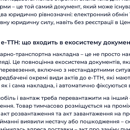
рми – це той самий документ, який може існув
ва юридично рівнозначні: електронний обмін
вну юридичну силу, навіть без реєстрації в Це
 е-ТТН: що входить в екосистему докуме
арно-транспортна накладна – це не просто на
яді. Це повноцінна екосистема документів, як
перевезення, включно з нестандартними ситуа
редбачені окремі види актів до е-ТТН, які мают
як і сама накладна, і автоматично фіксуються 
обіль і вантаж треба перевантажити на інший 
ення. Товар тимчасово розміщується на промі
акт розвантаження та акт завантаження на п
ийманні виявили нестачу або пошкодження – с
мінилась адреса доставки – акт про заміну пу