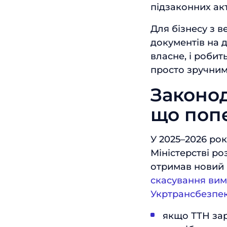
підзаконних акт
Для бізнесу з 
документів на 
власне, і роби
просто зручним
Законод
що поп
У 2025–2026 ро
Міністерстві ро
отримав новий і
скасування вим
Укртрансбезпек
якщо ТТН зар