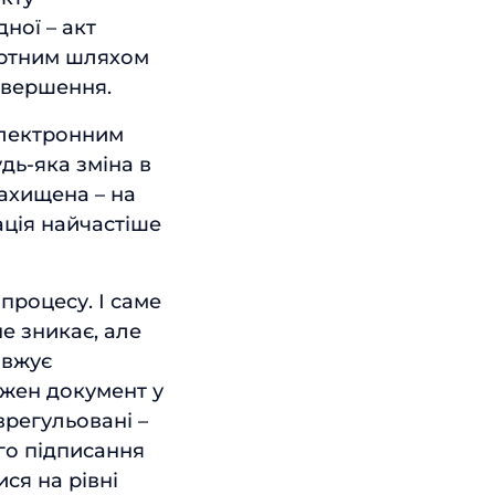
ної – акт
артним шляхом
авершення.
електронним
дь-яка зміна в
ахищена – на
ація найчастіше
процесу. І саме
не зникає, але
овжує
ожен документ у
регульовані –
ого підписання
ся на рівні