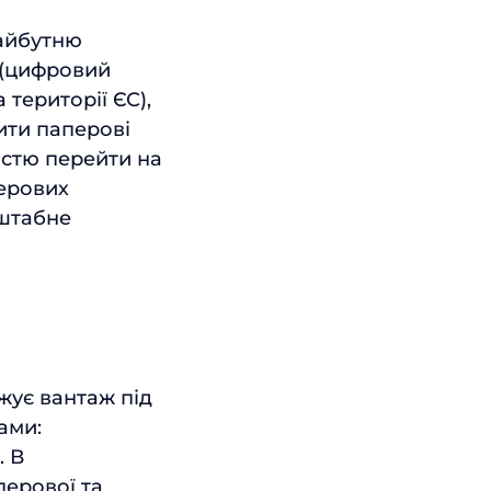
майбутню
 (цифровий
території ЄС),
ити паперові
істю перейти на
перових
сштабне
жує вантаж під
ами:
. В
перової та