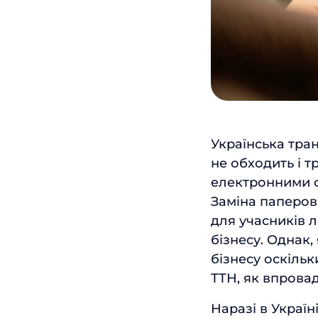
Українська тра
не обходить і т
електронними ф
Заміна паперов
для учасників 
бізнесу. Однак,
бізнесу оскільк
ТТН, як впровад
Наразі в Украї