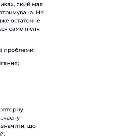
никах, який має
отримувача. Не
адже остаточне
ся саме після
ві проблеми:
ігання;
повторну
оєчасну
азначити, що
й.