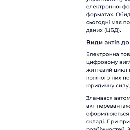
електронної фо
форматах. Обид
сьогодні має по
даних (ЦБД).
Види актів до
Електронна тов
цифровому вигл
життєвий цикл 
кожної з них пе
юридичну силу, 
Зламався автом
акт перевантаж
оформлюються 
складі. При пр
розбіжностей. З