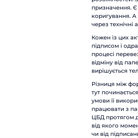
призначення. Є
коригування. 
через технічні
Кожен із цих а
підписом і одра
процесі переве
відміну від па
вирішується те
Різниця між фор
тут починається
умови її викор
працювати з па
ЦБД протягом д
від якого момен
чи від підписа