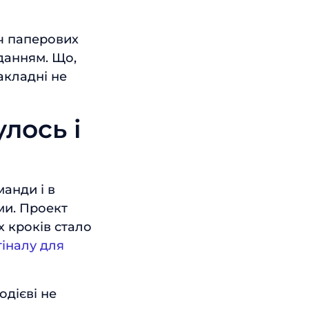
яч паперових
данням. Що,
акладні не
лось і
анди і в
ми. Проект
х кроків стало
іналу для
одієві не