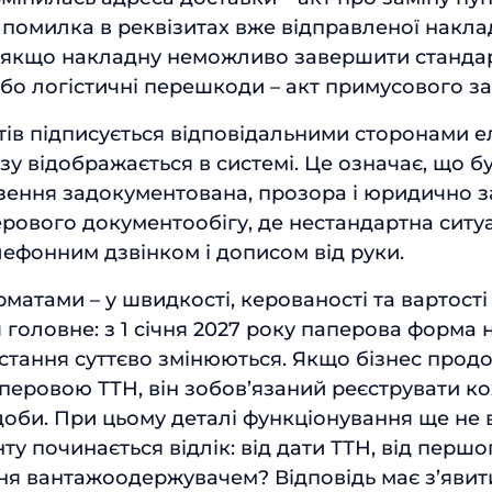
 помилка в реквізитах вже відправленої наклад
А якщо накладну неможливо завершити станд
 або логістичні перешкоди – акт примусового з
ктів підписується відповідальними сторонами 
зу відображається в системі. Це означає, що бу
зення задокументована, прозора і юридично з
перового документообігу, де нестандартна ситу
лефонним дзвінком і дописом від руки.
матами – у швидкості, керованості та вартості 
 головне: з 1 січня 2027 року паперова форма 
истання суттєво змінюються. Якщо бізнес прод
перовою ТТН, він зобов’язаний реєструвати к
оби. При цьому деталі функціонування ще не в
ту починається відлік: від дати ТТН, від перш
ння вантажоодержувачем? Відповідь має з’явити