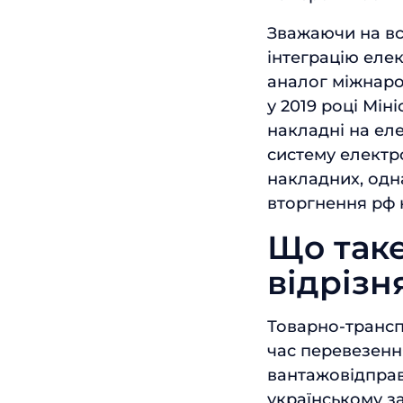
Зважаючи на вс
інтеграцію еле
аналог міжнаро
у 2019 році Мі
накладні на ел
систему електр
накладних, одн
вторгнення рф 
Що таке
відрізн
Товарно-трансп
час перевезенн
вантажовідправ
українському з