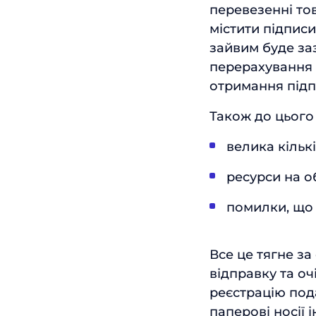
перевезенні тов
містити підпис
зайвим буде за
перерахування 
отримання підп
Також до цього
велика кількі
ресурси на о
помилки, що 
Все це тягне з
відправку та оч
реєстрацію под
паперові носії