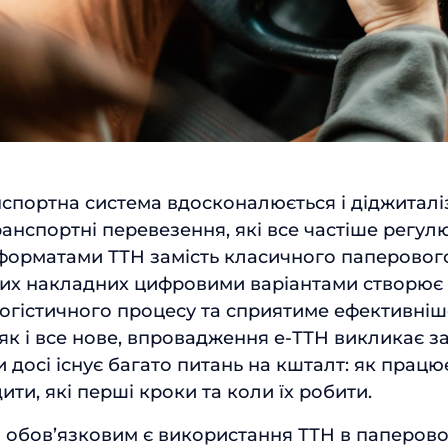
Відправити
нспортна система вдосконалюється і діджиталіз
ранспортні перевезення, які все частіше регу
орматами ТТН замість класичного паперового
их накладних цифровими варіантами створює 
логістичного процесу та сприятиме ефективні
 як і все нове, впровадження е-ТТН викликає 
и досі існує багато питань на кшталт: як прац
ити, які перші кроки та коли їх робити.
ні обов’язковим є використання ТТН в паперов