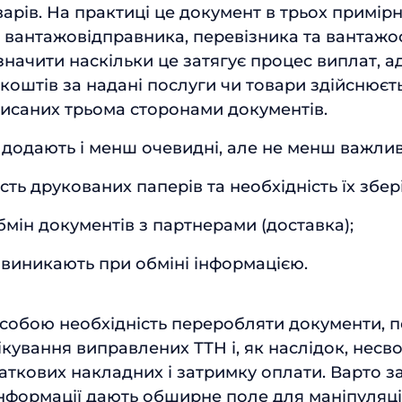
арів. На практиці це документ в трьох примір
и вантажовідправника, перевізника та вантажо
значити наскільки це затягує процес виплат, 
коштів за надані послуги чи товари здійснюєть
исаних трьома сторонами документів.
 додають і менш очевидні, але не менш важли
сть друкованих паперів та необхідність їх збер
бмін документів з партнерами (доставка);
виникають при обміні інформацією.
а собою необхідність переробляти документи, 
ікування виправлених ТТН і, як наслідок, несв
аткових накладних і затримку оплати. Варто з
 інформації дають обширне поле для маніпуляці