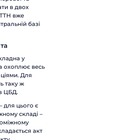
ати в двох
 ТТН вже
нтральній базі
нта
кладна у
а охоплює весь
ціями. Для
ь таку ж
в ЦБД.
– для цього є
жному складі –
роміжному
кладається акт
нкту