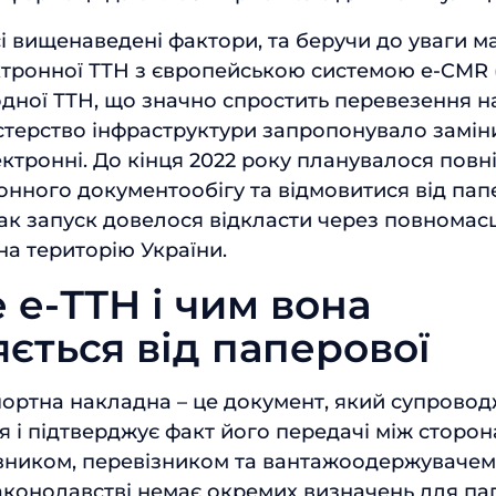
і вищенаведені фактори, та беручи до уваги 
ктронної ТТН з європейською системою e-CMR
дної ТТН, що значно спростить перевезення на 
ністерство інфраструктури запропонувало замін
ектронні. До кінця 2022 року планувалося повн
онного документообігу та відмовитися від па
ак запуск довелося відкласти через повнома
на територію України.
 е-ТТН і чим вона
яється від паперової
ортна накладна – це документ, який супровод
я і підтверджує факт його передачі між сторон
ником, перевізником та вантажоодержувачем
аконодавстві немає окремих визначень для па