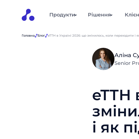
Продукти
Рішення
Кліє
Головна
Блог
еТТН в Україні 2026: що змінилось, коли переходити і я
Аліна С
Senior P
еТТН 
зміни
і як 