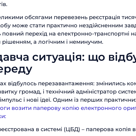
ів.
великими обсягами перевезень реєстрація тис
добу може стати практично нездійсненним зав
ть повний перехід на електронно-транспортні н
 рішенням, а логічним і неминучим.
авча ситуація: що відбу
ереду
ках відбулось перезавантаження: змінились ком
звитку громад, і технічний адміністратор систе
мпульс і нові ідеї. Одним із перших практични
оги возити паперову копію електронного ориг
и:
еєстрована в системі (ЦБД) – паперова копія в