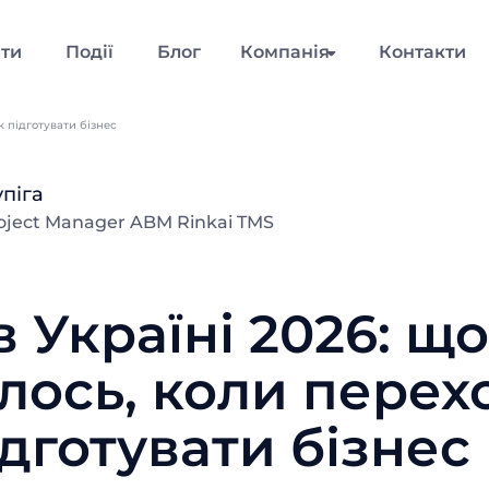
нти
Події
Блог
Компанія
Контакти
к підготувати бізнес
упіга
roject Manager ABM Rinkai TMS
в Україні 2026: що
лось, коли перех
підготувати бізнес