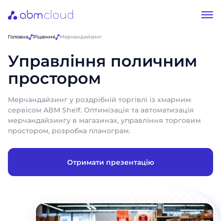
Головна
Рішення
Мерчандайзинг
Управління поличним
простором
Мерчандайзинг у роздрібній торгівлі із хмарним
сервісом ABM Shelf. Оптимізація та автоматизація
мерчандайзингу в магазинах, управління торговим
простором, розробка планограм.
Отримати презентацію