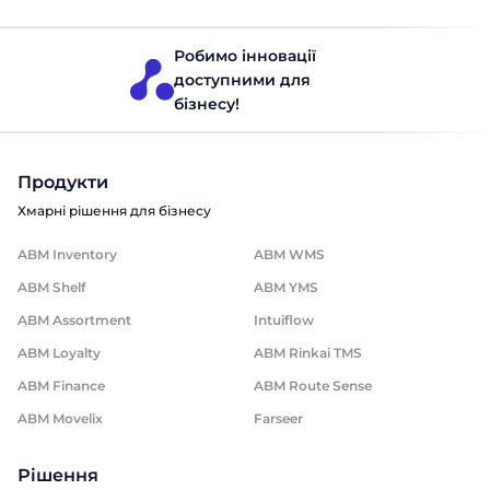
вашого бізнесу!
Отримати консультацію
Робимо інновації
доступними для
бізнесу!
Продукти
Хмарні рішення для бізнесу
ABM Inventory
ABM WMS
ABM Shelf
ABM YMS
ABM Assortment
Intuiflow
ABM Loyalty
ABM Rinkai TMS
ABM Finance
ABM Route Sense
ABM Movelix
Farseer
Рішення