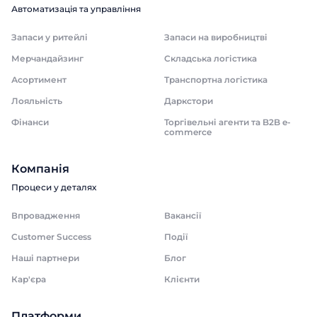
Автоматизація та управління
Запаси у ритейлі
Запаси на виробництві
Мерчандайзинг
Складська логістика
Асортимент
Транспортна логістика
Лояльність
Даркстори
Фінанси
Торгівельні агенти та B2B e-
commerce
Компанія
Процеси у деталях
Впровадження
Вакансії
Customer Success
Події
Наші партнери
Блог
Кар'єра
Клієнти
Платформи