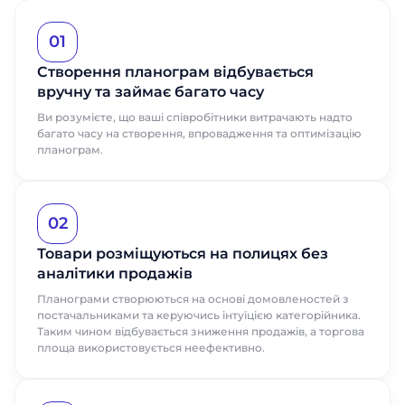
01
Створення планограм відбувається
вручну та займає багато часу
Ви розумієте, що ваші співробітники витрачають надто
багато часу на створення, впровадження та оптимізацію
планограм.
02
Товари розміщуються на полицях без
аналітики продажів
Планограми створюються на основі домовленостей з
постачальниками та керуючись інтуїцією категорійника.
Таким чином відбувається зниження продажів, а торгова
площа використовується неефективно.