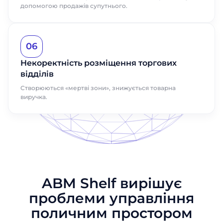
допомогою продажів супутнього.
06
Некоректність розміщення торгових
відділів
Створюються «мертві зони», знижується товарна
виручка.
ABM Shelf вирішує
проблеми управління
поличним простором