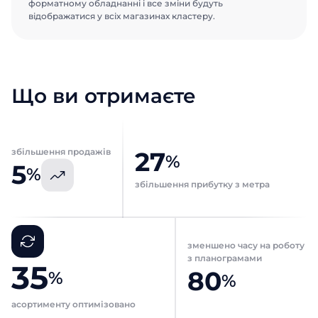
форматному обладнанні і все зміни будуть
відображатися у всіх магазинах кластеру.
Що ви отримаєте
збільшення продажів
27
%
5
%
збільшення прибутку з метра
зменшено часу на роботу
з планограмами
35
80
%
%
асортименту оптимізовано