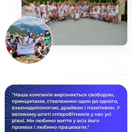
"Наша компанія вирізняється свободою,
принципами, ставленням один до одного,
взаємодопомогою, драйвом і позитивом. У
великому штаті співробітників у нас усі
рівні. Ми любимо життя у всіх його
проявах і любимо працювати."