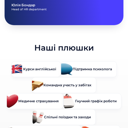
Юлія Бондар
Head of HR department
Наші плюшки
Курси англійської
Підтримка психолога
Командна участь у забігах
Медичне страхування
Гнучкий графік роботи
Спільні поїздки та заходи