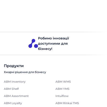
команди
ABM Cloud
Приєднуючись до команди ви потрапляєте у
сім'ю, в якій цінується кожен співробітник.
Переглянути вакансії
Робимо інновації
доступними для
бізнесу!
Продукти
Хмарні рішення для бізнесу
ABM Inventory
ABM WMS
ABM Shelf
ABM YMS
ABM Assortment
Intuiflow
ABM Loyalty
ABM Rinkai TMS