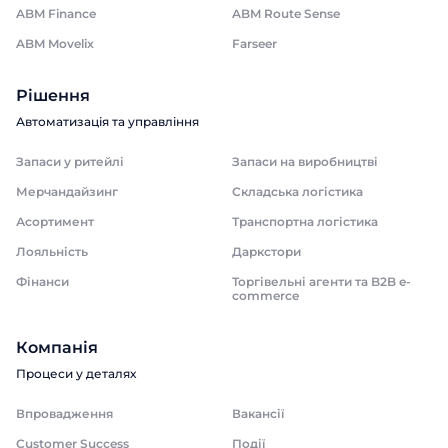
ABM Finance
ABM Route Sense
ABM Movelix
Farseer
Рішення
Автоматизація та управління
Запаси у ритейлі
Запаси на виробництві
Мерчандайзинг
Складська логістика
Асортимент
Транспортна логістика
Лояльність
Даркстори
Фінанси
Торгівельні агенти та B2B e-
commerce
Компанія
Процеси у деталях
Впровадження
Вакансії
Customer Success
Події