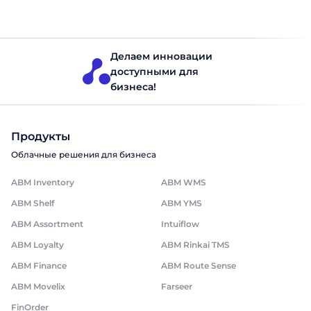
Управление мерчандайзингом
Делаем инновации
доступными для
бизнеса!
Продукты
Облачные решения для бизнеса
ABM Inventory
ABM WMS
ABM Shelf
ABM YMS
ABM Assortment
Intuiflow
ABM Loyalty
ABM Rinkai TMS
ABM Finance
ABM Route Sense
ABM Movelix
Farseer
FinOrder