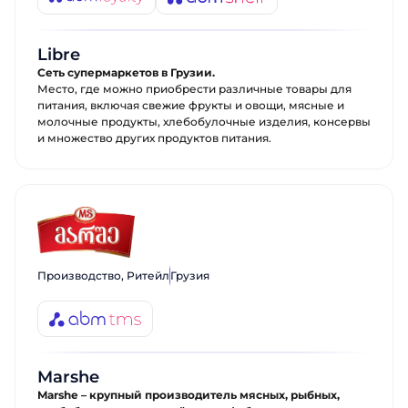
Имя
Мы ценим, что вы заинтересовались
Мы ценим, что вы заинтересовались
именно нашими продуктами. Один из
именно нашими продуктами. Один из
наших сотрудников свяжется с вами в
наших сотрудников свяжется с вами в
Libre
Телефон
ближайшее время. Хорошего дня!
ближайшее время. Хорошего дня!
Сеть супермаркетов в Грузии.
Место, где можно приобрести различные товары для
питания, включая свежие фрукты и овощи, мясные и
Отправить
молочные продукты, хлебобулочные изделия, консервы
и множество других продуктов питания.
Производство, Ритейл
Грузия
Marshe
Marshe – крупный производитель мясных, рыбных,