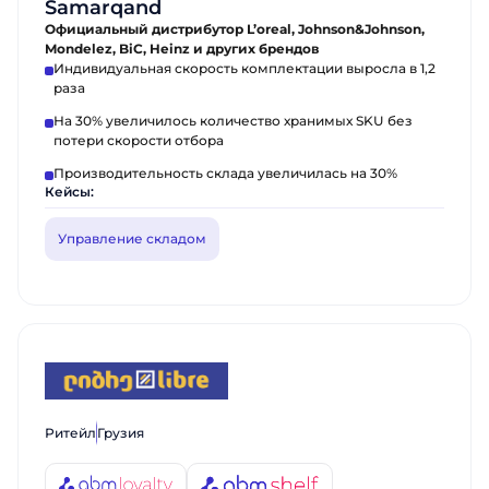
Samarqand
Официальный дистрибутор L’oreal, Johnson&Johnson,
Mondelez, BiC, Heinz и других брендов
Индивидуальная скорость комплектации выросла в 1,2
раза
На 30% увеличилось количество хранимых SKU без
потери скорости отбора
Производительность склада увеличилась на 30%
Кейсы:
Управление складом
Заказать звонок
Поговорите с нашим экспертом уже
Ритейл
Грузия
сегодня
Спасибо за обращение.
Спасибо за обращение.