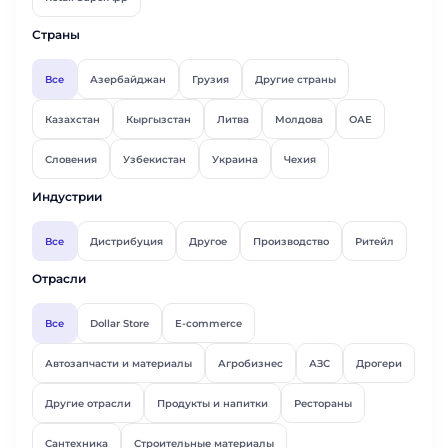
Страны
Все
Азербайджан
Грузия
Другие страны
Казахстан
Кыргызстан
Литва
Молдова
ОАЕ
Словения
Узбекистан
Украина
Чехия
Индустрии
Все
Дистрибуция
Другое
Производство
Ритейл
Отрасли
Все
Dollar Store
E-commerce
Автозапчасти и материалы
Агробизнес
АЗС
Дрогери
Другие отрасли
Продукты и напитки
Рестораны
Сантехника
Строительные материалы