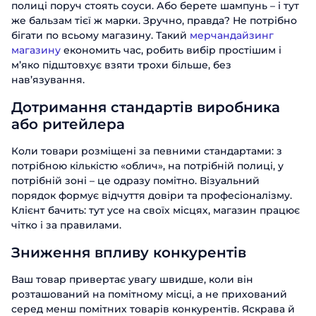
полиці поруч стоять соуси. Або берете шампунь – і тут
же бальзам тієї ж марки. Зручно, правда? Не потрібно
бігати по всьому магазину. Такий
мерчандайзинг
магазину
економить час, робить вибір простішим і
м’яко підштовхує взяти трохи більше, без
нав’язування.
Дотримання стандартів виробника
або ритейлера
Коли товари розміщені за певними стандартами: з
потрібною кількістю «облич», на потрібній полиці, у
потрібній зоні – це одразу помітно. Візуальний
порядок формує відчуття довіри та професіоналізму.
Клієнт бачить: тут усе на своїх місцях, магазин працює
чітко і за правилами.
Зниження впливу конкурентів
Ваш товар привертає увагу швидше, коли він
розташований на помітному місці, а не прихований
серед менш помітних товарів конкурентів. Яскрава й