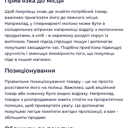
Прив’язка до місця
Щоб покупець знав, де знайти потрібний товар,
важливо прив’язати його до певного місця.
Наприклад, у гіпермаркеті молоко може бути в
холодильних вітринах наприкінці відділу з молочними
продуктами, а хліб – в окремому розділі поруч із
випічкою. Такий підхід спрощує пошук і допомагає
покупцеві заощадити час. Подібна прив’язка підвищує
зручність і зменшує ймовірність того, що покупець
Замовити
піде в інший магазин.
презентацію
Позиціонування
Заповніть форму, щоб дізнатися
більше про продукти ABM Cloud
Правильне позиціонування товару – це не просто
розставити його на полиці. Важливо, щоб акційний
Замовити дзвінок
товар або новинку було видно відразу. Наприклад,
Ім'я
товари з розпродажами мають стояти на пріоритетних
Поспілкуйтесь з нашим експертом
полицях, щоб привертати увагу. Це допомагає
вже сьогодні
Прізвище
покупцеві легше помітити вигідні пропозиції, а вам –
Дякуємо за звернення.
Дякуємо за звернення.
Дякуємо за звернення.
збільшити продажі.
Ми цінуємо, що ви зацікавились саме
Ім'я
Ми цінуємо, що ви зацікавились саме
Ми цінуємо, що ви зацікавились саме
Телефон
нашими продуктами. Один з наших