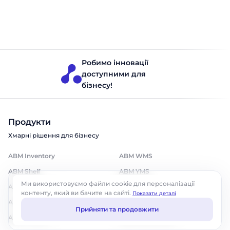
Consulting for Retail. Це різні за природою гравці, і
обирати між ними потрібно не за функціями зі сторінки
сайту, а за тим, наскільки рішення вписується у ваш
Мерчандайзинг
Читати 8 хвилин
реальний контекст. У цій […]
Робимо інновації
доступними для
бізнесу!
Продукти
Хмарні рішення для бізнесу
ABM Inventory
ABM WMS
ABM Shelf
ABM YMS
Ми використовуємо файли cookie для персоналізації
ABM Assortment
Intuiflow
контенту, який ви бачите на сайті.
Показати деталі
ABM Loyalty
ABM Rinkai TMS
Прийняти та продовжити
ABM Finance
ABM Route Sense