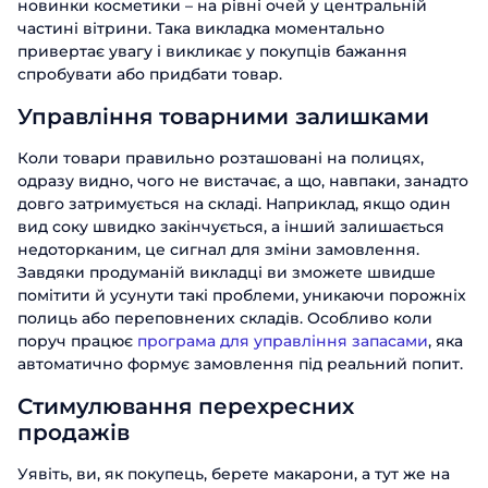
новинки косметики – на рівні очей у центральній
частині вітрини. Така викладка моментально
привертає увагу і викликає у покупців бажання
спробувати або придбати товар.
Управління товарними залишками
Коли товари правильно розташовані на полицях,
одразу видно, чого не вистачає, а що, навпаки, занадто
довго затримується на складі. Наприклад, якщо один
вид соку швидко закінчується, а інший залишається
недоторканим, це сигнал для зміни замовлення.
Завдяки продуманій викладці ви зможете швидше
помітити й усунути такі проблеми, уникаючи порожніх
полиць або переповнених складів. Особливо коли
поруч працює
програма для управління запасами
, яка
автоматично формує замовлення під реальний попит.
Стимулювання перехресних
продажів
Уявіть, ви, як покупець, берете макарони, а тут же на