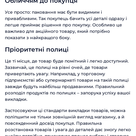
Обличчям до покупця
нашими продуктами. Один з наших
нашими продуктами. Один з наших
співробітників зв'яжеться з вами
співробітників зв'яжеться з вами
співробітників зв'яжеться з вами
Телефон
Усе просто: паковання має бути видимим і
найближчим часом. Гарного дня!
Email
найближчим часом. Гарного дня!
найближчим часом. Гарного дня!
привабливим. Так покупець бачить усі деталі одразу і
легше приймає рішення про покупку. Особливо це
важливо для акційного товару, який потрібно
Посада
Відправити
показати з найкращого боку.
Пріоритетні полиці
Назва компанії
Це ті місця, де товар буде помітний і легко доступний.
Зазвичай, це полиці на рівні очей, де товари
Відправити
привертають увагу. Наприклад, у торговому
підприємстві або супермаркеті товари на такій полиці
завжди будуть найбільш продаваними. Правильний
розподіл продуктів по полицях – запорука успіху вашої
викладки.
Застосовуючи ці стандарти викладки товарів, можна
поліпшити не тільки зовнішній вигляд магазину, а й
повсякденний досвід покупця. Правильна
розстановка товарів і увага до деталей дає змогу легко
знайти потрібне, прискорює процес вибору і створює