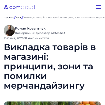
Головна
Блог
Викладка товарів в магазині: принципи, зони та помилки мерча
Роман Ковальчук
Комерційний директор ABM Shelf
10 Січня, 2026
·
10 хвилин читати
Викладка товарів в
магазині:
принципи, зони та
помилки
мерчандайзингу