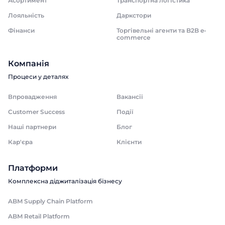
Асортимент
Транспортна логістика
Лояльність
Даркстори
Фінанси
Торгівельні агенти та B2B e-
commerce
Компанія
Процеси у деталях
Впровадження
Вакансії
Customer Success
Події
Наші партнери
Блог
Кар'єра
Клієнти
Платформи
Комплексна діджиталізація бізнесу
ABM Supply Chain Platform
ABM Retail Platform