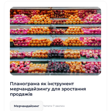
Посада
Посада
Відправити
Назва компанії
Назва компанії
Відправити
Відправити
Планограма як інструмент
мерчандайзингу для зростання
продажів
Мерчандайзинг
Читати 7 хвилин