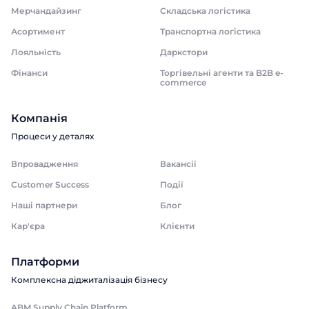
Мерчандайзинг
Складська логістика
Асортимент
Транспортна логістика
Лояльність
Даркстори
Фінанси
Торгівельні агенти та B2B e-
commerce
Компанія
Процеси у деталях
Впровадження
Вакансії
Customer Success
Події
Наші партнери
Блог
Кар'єра
Клієнти
Платформи
Комплексна діджиталізація бізнесу
ABM Supply Chain Platform