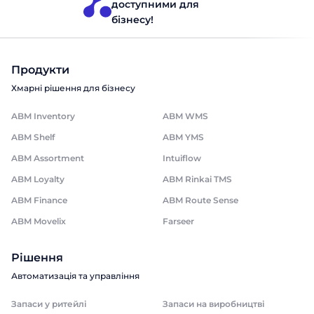
доступними для
бізнесу!
Продукти
Хмарні рішення для бізнесу
ABM Inventory
ABM WMS
ABM Shelf
ABM YMS
ABM Assortment
Intuiflow
ABM Loyalty
ABM Rinkai TMS
ABM Finance
ABM Route Sense
ABM Movelix
Farseer
Рішення
Автоматизація та управління
Запаси у ритейлі
Запаси на виробництві