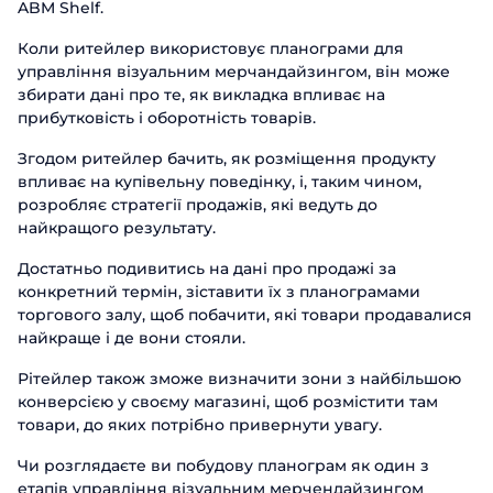
ABM Shelf.
Коли ритейлер використовує планограми для
управління візуальним мерчандайзингом, він може
збирати дані про те, як викладка впливає на
прибутковість і оборотність товарів.
Згодом ритейлер бачить, як розміщення продукту
впливає на купівельну поведінку, і, таким чином,
розробляє стратегії продажів, які ведуть до
найкращого результату.
Достатньо подивитись на дані про продажі за
конкретний термін, зіставити їх з планограмами
торгового залу, щоб побачити, які товари продавалися
найкраще і де вони стояли.
Рітейлер також зможе визначити зони з найбільшою
конверсією у своєму магазині, щоб розмістити там
товари, до яких потрібно привернути увагу.
Чи розглядаєте ви побудову планограм як один з
етапів управління візуальним мерчендайзингом