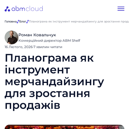
Головна
Блог
Планограма як інструмент мерчандайзингу для зростання прод
Роман Ковальчук
Комерційний директор ABM Shelf
16 Лютого, 2026
·
7 хвилин читати
Планограма як
інструмент
мерчандайзингу
для зростання
продажів