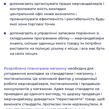
допомагають організувати працю мерчандайзерів і
контролювати якість викладки
центральний офіс може визначити і
проаналізувати ефективність і рентабельність будь-
якої зони торгової точки
допомагають в управлінні запасами порівняно зі
складськими програмами обліку — мерчандайзери
знають, скільки одиниць якого товару їм потрібно
виставити на полицю: усьому є місце, і все має бути
на своїх місцях.
Розроблена планограма магазину
необхідна для
узгодження викладки за стандартами і магазину, і
постачальника. Це ключовий фактор у координації
роботи мерчандайзерів, постачальників і продавців-
консультантів у магазинах. Адже якщо стандарти не
приведені до єдиного вигляду, то щоразу продавцю і
мерчандайзеру доведеться “переставляти” товар, щоб
виконати стандарти, прописані їхнім керівництвом. А