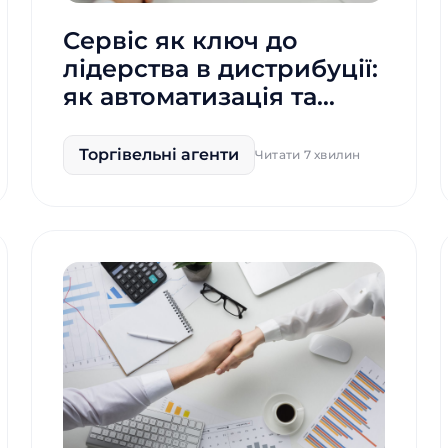
Сервіс як ключ до
лідерства в дистрибуції:
як автоматизація та
гібридні рішення
допомагають бізнесу
Торгівельні агенти
Читати 7 хвилин