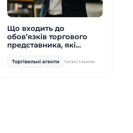
Що входить до
обов’язків торгового
представника, які
функції та навички?
Торгівельні агенти
Читати 5 хвилин