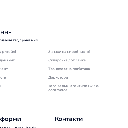
ення
изація та управління
у ритейлі
Запаси на виробництві
дайзинг
Складська логістика
мент
Транспортна логістика
сть
Даркстори
и
Торгівельні агенти та B2B e-
commerce
тформи
Контакти
сна діджиталізація