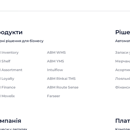
одукти
Ріш
рні рішення для бізнесу
Автомат
 Inventory
ABM WMS
Запаси 
 Shelf
ABM YMS
Мерчан
 Assortment
Intuiflow
Асорти
 Loyalty
ABM Rinkai TMS
Лояльні
 Finance
ABM Route Sense
Фінанс
 Movelix
Farseer
мпанія
Пла
цеси у деталях
Комплек