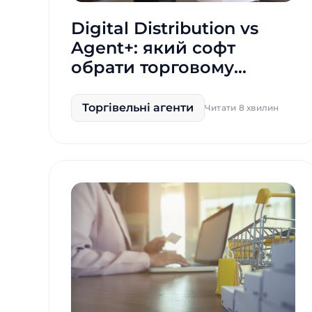
Digital Distribution vs
Agent+: який софт
обрати торговому
агенту
Торгівельні агенти
Читати 8 хвилин