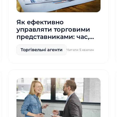
Як ефективно
управляти торговими
представниками: час,
маршрути та контроль
Торгівельні агенти
Читати 5 хвилин