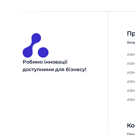
Пр
Хма
ABM
Робимо інновації
ABM
доступними для бізнесу!
ABM
ABM
ABM
ABM
Ко
Про