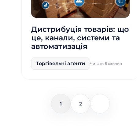
Дистрибуція товарів: що
це, канали, системи та
автоматизація
Торгівельні агенти
Читати 5 хвилин
1
2