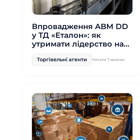
Впровадження ABM DD
у ТД «Еталон»: як
утримати лідерство на
ринку і підняти продажі
Торгівельні агенти
на 15%
Читати 7 хвилин