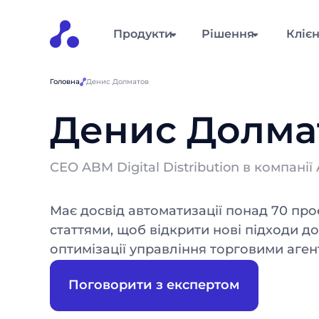
Продукти
Рішення
Кліє
Головна
Денис Долматов
Денис Долма
СЕО ABM Digital Distribution в компані
Має досвід автоматизації понад 70 про
статтями, щоб відкрити нові підходи д
оптимізації управління торговими аген
Поговорити з експертом