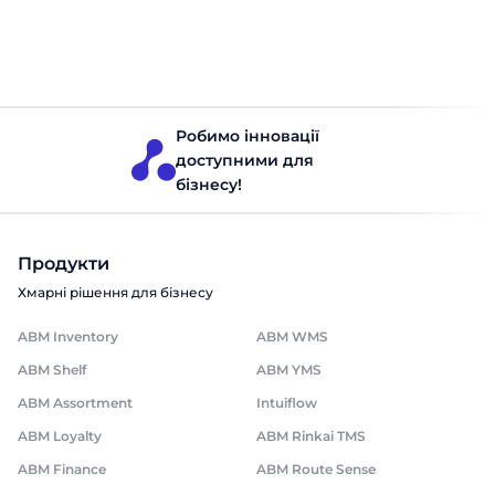
внесок у цей прогрес зробила автоматизація, зокрема
спеціалізовані програми для торгових агентів, які
Торгівельні агенти
Читати 8 хвилин
допомагають підвищити ефективність роботи. Сучасний
ринок пропонує безліч таких рішень, кожне з яких має
свої переваги, недоліки […]
Робимо інновації
доступними для
бізнесу!
Продукти
Хмарні рішення для бізнесу
ABM Inventory
ABM WMS
ABM Shelf
ABM YMS
ABM Assortment
Intuiflow
ABM Loyalty
ABM Rinkai TMS
ABM Finance
ABM Route Sense