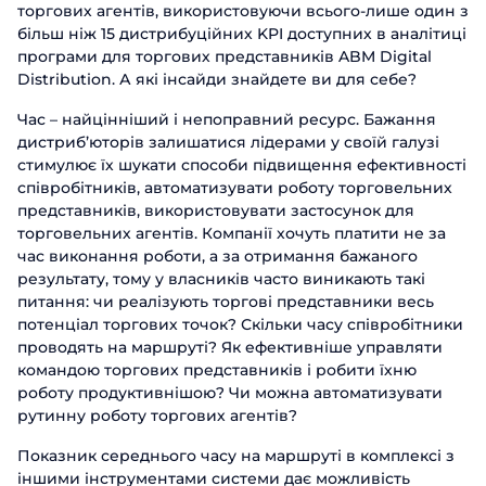
Замовити
торгових агентів, використовуючи всього-лише один з
презентацію
більш ніж 15 дистрибуційних KPI доступних в аналітиці
програми для торгових представників ABM Digital
Заповніть форму, щоб дізнатися
Distribution. А які інсайди знайдете ви для себе?
більше про продукти ABM Cloud
Час – найцінніший і непоправний ресурс. Бажання
Замовити дзвінок
дистриб’юторів залишатися лідерами у своїй галузі
Ім'я
стимулює їх шукати способи підвищення ефективності
Поспілкуйтесь з нашим експертом
співробітників, автоматизувати роботу торговельних
вже сьогодні
Прізвище
представників, використовувати застосунок для
Дякуємо за звернення.
Дякуємо за звернення.
Дякуємо за звернення.
торговельних агентів. Компанії хочуть платити не за
Ми цінуємо, що ви зацікавились саме
Ім'я
час виконання роботи, а за отримання бажаного
Ми цінуємо, що ви зацікавились саме
Ми цінуємо, що ви зацікавились саме
Телефон
нашими продуктами. Один з наших
результату, тому у власників часто виникають такі
нашими продуктами. Один з наших
нашими продуктами. Один з наших
співробітників зв'яжеться з вами
питання: чи реалізують торгові представники весь
співробітників зв'яжеться з вами
співробітників зв'яжеться з вами
Телефон
найближчим часом. Гарного дня!
потенціал торгових точок? Скільки часу співробітники
Email
найближчим часом. Гарного дня!
найближчим часом. Гарного дня!
проводять на маршруті? Як ефективніше управляти
командою торгових представників і робити їхню
Посада
роботу продуктивнішою? Чи можна автоматизувати
Відправити
рутинну роботу торгових агентів?
Назва компанії
Показник середнього часу на маршруті в комплексі з
іншими інструментами системи дає можливість