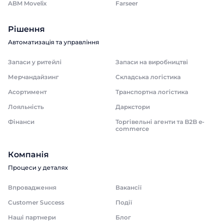
ABM Movelix
Farseer
Рішення
Автоматизація та управління
Запаси у ритейлі
Запаси на виробництві
Мерчандайзинг
Складська логістика
Асортимент
Транспортна логістика
Лояльність
Даркстори
Фінанси
Торгівельні агенти та B2B e-
commerce
Компанія
Процеси у деталях
Впровадження
Вакансії
Customer Success
Події
Наші партнери
Блог