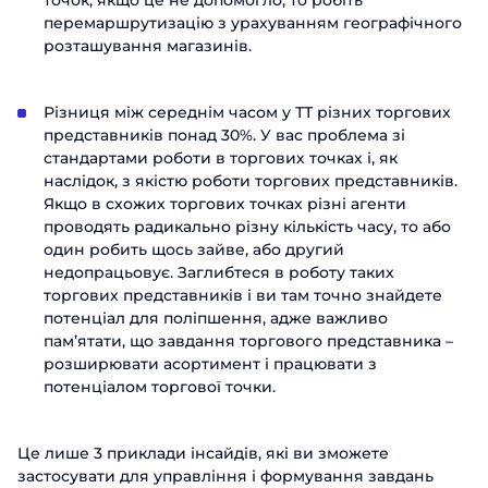
точок, якщо це не допомогло, то робіть
перемаршрутизацію з урахуванням географічного
розташування магазинів.
Різниця між середнім часом у ТТ різних торгових
представників понад 30%. У вас проблема зі
стандартами роботи в торгових точках і, як
наслідок, з якістю роботи торгових представників.
Якщо в схожих торгових точках різні агенти
проводять радикально різну кількість часу, то або
один робить щось зайве, або другий
недопрацьовує. Заглибтеся в роботу таких
торгових представників і ви там точно знайдете
потенціал для поліпшення, адже важливо
пам’ятати, що завдання торгового представника –
розширювати асортимент і працювати з
потенціалом торгової точки.
Це лише 3 приклади інсайдів, які ви зможете
застосувати для управління і формування завдань