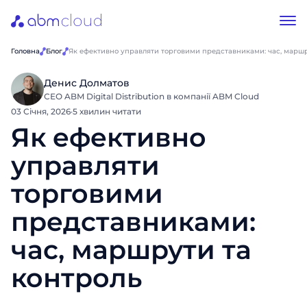
Головна
Блог
Як ефективно управляти торговими представниками: час, маршр
Денис Долматов
СЕО ABM Digital Distribution в компанії ABM Cloud
03 Січня, 2026
·
5 хвилин читати
Як ефективно
управляти
торговими
представниками:
час, маршрути та
контроль