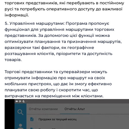
Заповніть форму, щоб дізнатися б
торгових представників, які перебувають в постійному
русі та потребують оперативного доступу до важливої
Ім'я
інформації.
Замовити 
Управління маршрутами: Програма пропонує
функціонал для управління маршрутами торгових
Прізвище
Поспілкуйтесь з нашим ек
представників. За допомогою цієї функції можна
оптимізувати планування та призначення маршрутів,
Дякуємо за з
Дякуємо за з
Телефон
Ім'я
враховуючи такі фактори, як географічне
Дякуємо за з
розташування клієнтів, пріоритети та доступність
Ми цінуємо, що ви зацікавились саме нашими 
Ми цінуємо, що ви зацікавились саме нашими 
Ми цінуємо, що ви зацікавились саме нашими 
товарів.
зв'яжеться з вами найближч
Email
Телефон
зв'яжеться з вами найближч
зв'яжеться з вами найближч
Торгові представники та супервайзери можуть
отримувати інформацію про маршрут на своїх
Посада
Відправ
мобільних пристроях, що дає їм змогу ефективно
планувати свою роботу і скоротити час, що
Назва компанії
витрачається на переміщення між клієнтами.
Відправ