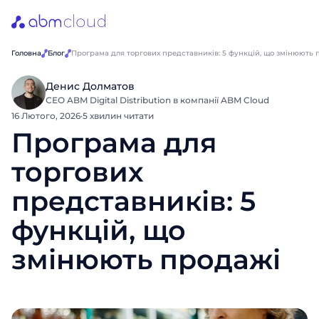
Головна
Блог
Програма для торгових представників: 5 функцій, що змінюють 
Денис Долматов
СЕО ABM Digital Distribution в компанії ABM Cloud
16 Лютого, 2026
·
5 хвилин читати
Програма для
торгових
представників: 5
функцій, що
змінюють продажі