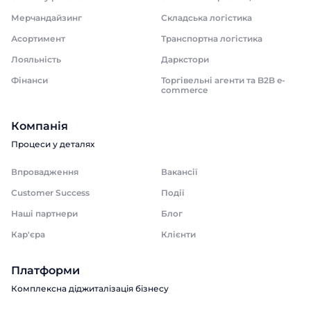
Мерчандайзинг
Складська логістика
Асортимент
Транспортна логістика
Лояльність
Даркстори
Фінанси
Торгівельні агенти та B2B e-
commerce
Компанія
Процеси у деталях
Впровадження
Вакансії
Customer Success
Події
Наші партнери
Блог
Кар'єра
Клієнти
Платформи
Комплексна діджиталізація бізнесу