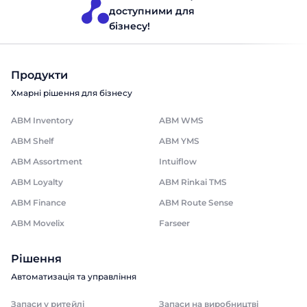
доступними для
бізнесу!
Продукти
Хмарні рішення для бізнесу
ABM Inventory
ABM WMS
ABM Shelf
ABM YMS
ABM Assortment
Intuiflow
ABM Loyalty
ABM Rinkai TMS
ABM Finance
ABM Route Sense
ABM Movelix
Farseer
Рішення
Автоматизація та управління
Запаси у ритейлі
Запаси на виробництві