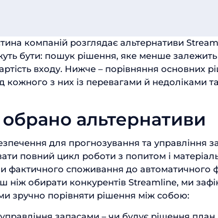
стина компаній розглядає альтернативи Streaml
ть бути: пошук рішення, яке менше залежить 
артість входу. Нижче – порівняння основних р
д кожного з них із перевагами й недоліками та
 обрано альтернативи
зпечення для прогнозування та управління з
ати повний цикл роботи з попитом і матеріа
 чи фактичного споживання до автоматичного
ш ніж обирати конкурентів Streamline, ми заф
ими зручно порівняти рішення між собою:
управління запасами – чи будує рішення план