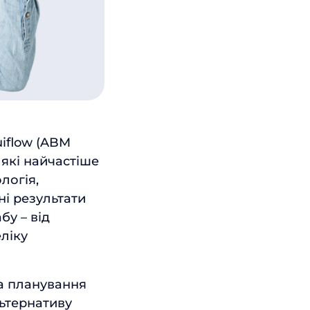
uiflow (ABM
, які найчастіше
логія,
ні результати
у – від
ліку
а планування
льтернативу