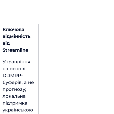
Ключова
відмінність
від
Streamline
Управління
на основі
DDMRP-
буферів, а не
прогнозу;
локальна
підтримка
українською