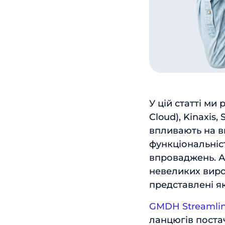
У цій статті ми
Cloud), Kinaxis
впливають на в
функціональніст
впроваджень. А
невеликих виро
представлені як
GMDH Streamli
ланцюгів поста