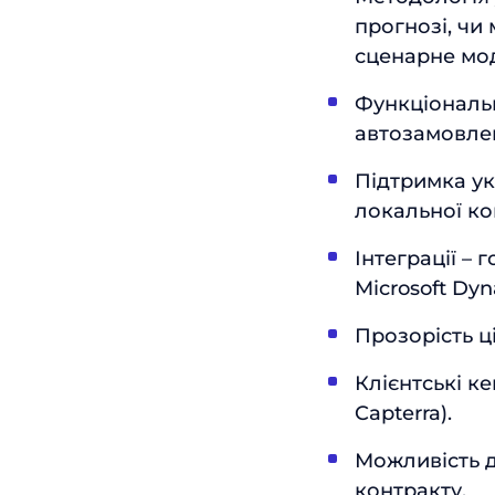
прогнозі, чи
сценарне мо
Функціональн
автозамовлен
Підтримка ук
локальної к
Інтеграції –
Microsoft Dyn
Прозорість ц
Клієнтські к
Capterra).
Можливість д
контракту.