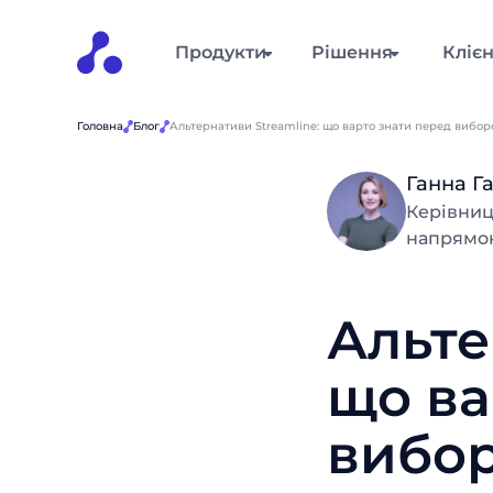
Продукти
Рішення
Кліє
Головна
Блог
Альтернативи Streamline: що варто знати перед вибо
Ганна Г
Керівниц
напрямок
Альте
що ва
вибо