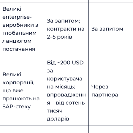
Великі
enterprise-
За запитом;
виробники з
контракти на
За запитом
глобальним
2–5 років
ланцюгом
постачання
Від ~200 USD
за
Великі
користувача
корпорації,
на місяць;
Через
що вже
впровадженн
партнера
працюють на
я – від сотень
SAP-стеку
тисяч
доларів