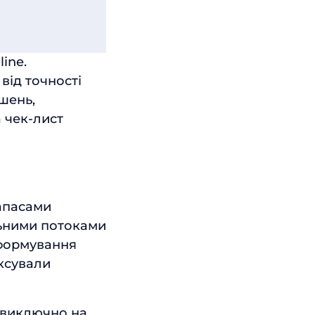
ine.
від точності
ішень,
 чек-лист
апасами
льними потоками
 формування
іксували
 виключно на