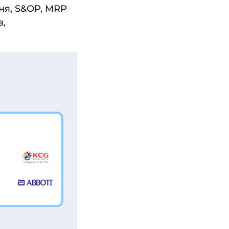
ня, S&OP, MRP
в,