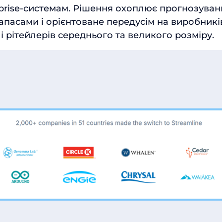
prise-системам. Рішення охоплює прогнозуван
апасами і орієнтоване передусім на виробникі
і рітейлерів середнього та великого розміру.