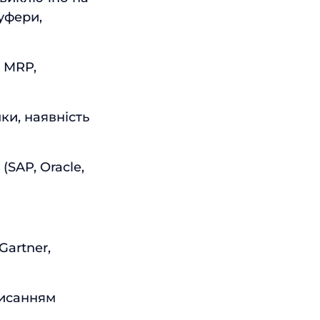
уфери,
, MRP,
ки, наявність
SAP, Oracle,
Gartner,
писанням