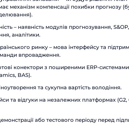
 має механізм компенсації похибки прогнозу (б
делювання).
ість – наявність модулів прогнозування, S&OP
ня, аналітики.
раїнського ринку – мова інтерфейсу та підтрим
оманди впровадження.
 готові конектори з поширеними ERP-системами (
amics, BAS).
іноутворення та сукупна вартість володіння.
ейси та відгуки на незалежних платформах (G2, 
емонстрації або тестового періоду перед під