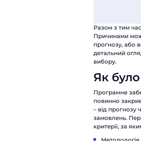
Разом з тим ча
Причинами можу
прогнозу, або в
детальний огля
вибору.
Як було
Програмне забе
повинно закрив
– від прогнозу
замовлень. Пер
критерії, за як
Методологія 