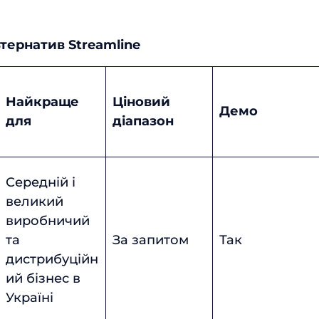
тернатив Streamline
Найкраще
Ціновий
Демо
для
діапазон
Середній і
великий
виробничий
та
За запитом
Так
дистрибуційн
ий бізнес в
Україні