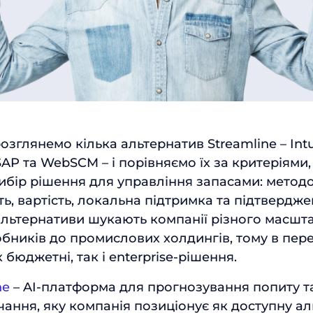
Відправити
 розглянемо кілька альтернатив Streamline – Int
, SAP та WebSCM – і порівняємо їх за критеріями
ибір рішення для управління запасами: методо
ь, вартість, локальна підтримка та підтвердже
льтернативи шукають компанії різного масштаб
бників до промислових холдингів, тому в пере
 бюджетні, так і enterprise-рішення.
ne
– AI-платформа для прогнозування попиту т
чання, яку компанія позиціонує як доступну а