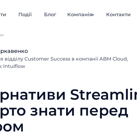
нти
Події
Блог
Компанія
Контакти
ром
аркавенко
я відділу Customer Success в компанії ABM Cloud,
 Intuiflow
рнативи Streamli
рто знати перед
ром