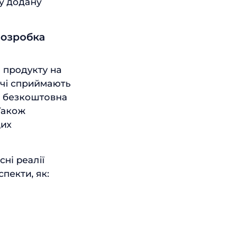
у додану
розробка
 продукту на
ачі сприймають
 — безкоштовна
Також
щих
ні реалії
спекти, як: