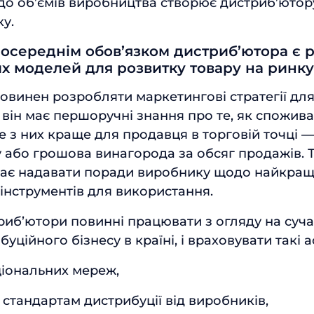
до об’ємів виробництва створює дистриб’ютор
ку.
посереднім обов’язком дистриб’ютора є 
х моделей для розвитку товару на ринку
овинен розробляти маркетингові стратегії для
и він має першоручні знання про те, як спожив
 яке з них краще для продавця в торговій точці
 або грошова винагорода за обсяг продажів. 
має надавати поради виробнику щодо найкра
інструментів для використання.
риб’ютори повинні працювати з огляду на сучас
уційного бізнесу в країні, і враховувати такі а
ціональних мереж,
ь стандартам дистрибуції від виробників,