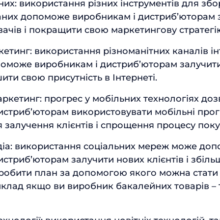
их: використання різних інструментів для збор
даних допоможе виробникам і дистриб’юторам 
ачів і покращити свою маркетингову стратегі
кетинг: використання різноманітних каналів ін
оможе виробникам і дистриб’юторам залучит
шити свою присутність в Інтернеті.
ркетинг: прогрес у мобільних технологіях до
истриб’юторам використовувати мобільні прог
я залучення клієнтів і спрощення процесу поку
діа: використання соціальних мереж може доп
истриб’юторам залучити нових клієнтів і збіль
озробити план за допомогою якого можна стати
иклад якщо ви виробник бакалейних товарів –