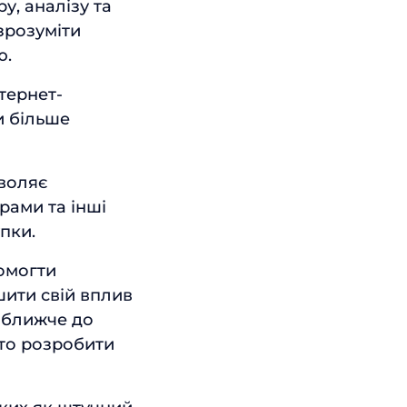
у, аналізу та
зрозуміти
ю.
тернет-
и більше
зволяє
рами та інші
пки.
омогти
шити свій вплив
 ближче до
 то розробити