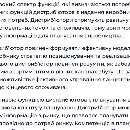
окий спектр функцій, які визначаються потре
них функцій дистриб’ютора є надання виробни
их потреб. Дистриб’ютори отримують реальну
рговельних точок та споживачів, тому вони мо
у інформацію для планування виробництва.
триб’ютор повинен формувати ефективну модел
обнику стратегію позиціонування та реалізаці
цього дистриб’ютор повинен розуміти, як забе
ним асортиментом в різних каналах збуту. Це з
можливість ефективного управління ланцюго
до кінцевого споживача.
ивою функцією дистриб’ютора є планування 
омога клієнту у плануванні. Дистриб’ютор мо
у інформацію з ринку, що дозволяє планувати
дповідно до потреб ринку. Компетенція в план