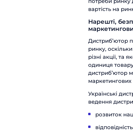
потреби ринку 
вартість на рин
Нарешті, без
маркетингови
Дистриб’ютор п
ринку, оскільк
різні акції, та
одиниця товару
дистриб’ютор 
маркетингових 
Українські дист
ведення дистриб
розвиток на
відповідніст