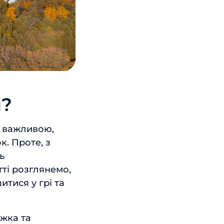
и?
е важливою,
. Проте, з
ь
тті розглянемо,
тися у грі та
жка та