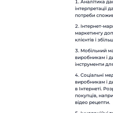
Аналітика дан
інтерпретації 
потреби спожив
Інтернет-мар
маркетингу доп
клієнтів і збіль
Мобільний ма
виробникам і д
інструменти дл
Соціальні ме
виробникам і д
в Інтернеті. Р
покупців, напр
відео рецепти.