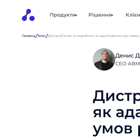
Продукти
Рішення
Кліє
Головна
Блог
Дистриб’ютор vs виробник: як адаптуватися до нових
Денис 
СЕО ABM D
Дистр
як ад
умов 