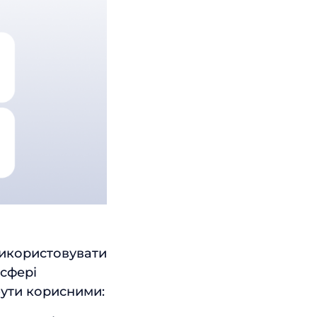
використовувати
 сфері
 бути корисними: