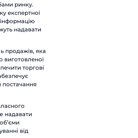
бами ринку.
ку експертної
 інформацію
жуть надавати
ь продажів, яка
ю виготовленої
зпечити торгові
абезпечує
м постачання
власного
же надавати
 об’єми
уванні від