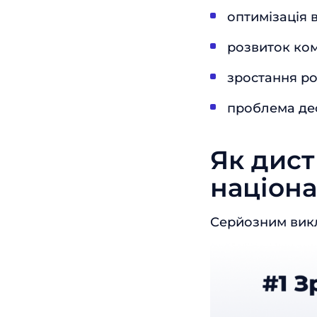
оптимізація 
розвиток ком
зростання ро
проблема деф
Як дист
націон
Серйозним викл