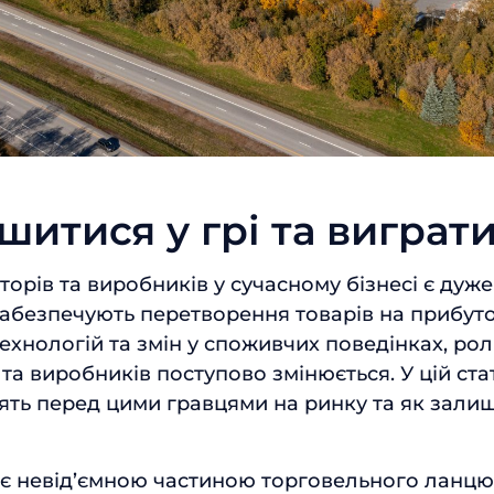
Відправити
шитися у грі та виграт
торів та виробників у сучасному бізнесі є дуж
забезпечують перетворення товарів на прибуток
ехнологій та змін у споживчих поведінках, рол
та виробників поступово змінюється. У цій ста
ять перед цими гравцями на ринку та як залиши
є невід’ємною частиною торговельного ланцю