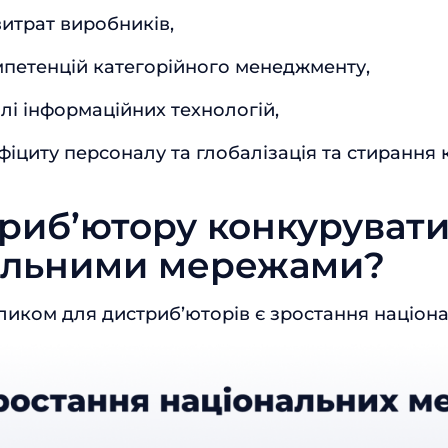
витрат виробників,
петенцій категорійного менеджменту,
лі інформаційних технологій,
іциту персоналу та глобалізація та стирання 
риб’ютору конкурувати
альними мережами?
иком для дистриб’юторів є зростання націон