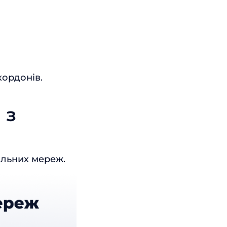
кордонів.
 з
альних мереж.