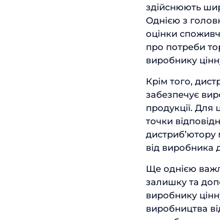
здійснюють шир
Однією з голов
оцінки споживч
про потреби то
виробнику цінн
Крім того, дис
забезпечує вир
продукції. Для 
точки відповід
дистриб’ютору 
від виробника 
Ще однією важл
залишку та доп
виробнику цінн
виробництва ві