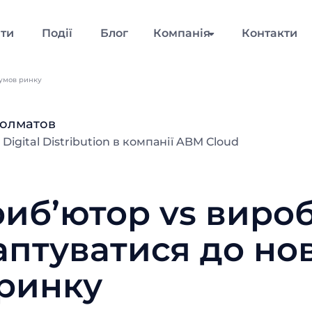
нти
Події
Блог
Компанія
Контакти
 умов ринку
Долматов
igital Distribution в компанії ABM Cloud
иб’ютор vs виро
аптуватися до но
ринку