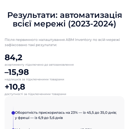
Результати: автоматизація
всієї мережі (2023-2024)
Після первинного налаштування ABM Inventory по всій мережі
зафіксовано такі результати:
84,2
асортименту підключено до автозамовлення
–15,98
надлишків за підключеними товарами
+10,8
доступності за підключеними товарами
Оборотність прискорилась на 23% — із 45,5 до 35,0 днів;
у фреші — із 6,9 до 5,6 днів