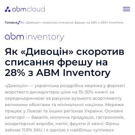
Головна
Як «Дивоцін» скоротив списання фрешу на 28% з ABM Inventory
Як «Дивоцін» скоротив
списання фрешу на
28% з ABM Inventory
«Дивоцін» — українська роздрібна мережа у форматі
жорсткого дискаунтера: ціни на 15–30% нижчі за
середньоринкові за рахунок вузького асортименту
великими обсягами та мінімальної націнки. Мережа
працює у Львові та інших регіонах України. Основні
категорії — бакалія, молочна продукція, гастрономія,
кондитерські вироби, напої, фрукти й овочі. Фреш
займає 11,9% SKU і є однією з найбільш чутливих