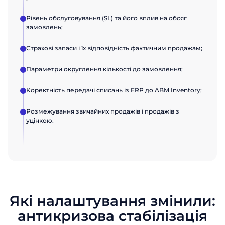
Рівень обслуговування (SL) та його вплив на обсяг
замовлень;
Страхові запаси і їх відповідність фактичним продажам;
Параметри округлення кількості до замовлення;
Коректність передачі списань із ERP до ABM Inventory;
Розмежування звичайних продажів і продажів з
уцінкою.
Замовити
Замовити
Які налаштування змінили:
презентацію
презентацію
антикризова стабілізація