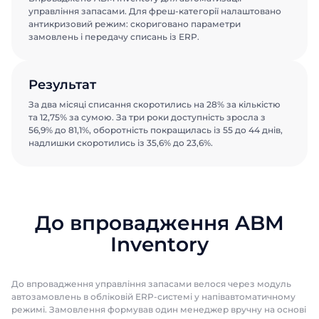
управління запасами. Для фреш-категорії налаштовано
антикризовий режим: скориговано параметри
замовлень і передачу списань із ERP.
Результат
За два місяці списання скоротились на 28% за кількістю
та 12,75% за сумою. За три роки доступність зросла з
56,9% до 81,1%, оборотність покращилась із 55 до 44 днів,
надлишки скоротились із 35,6% до 23,6%.
До впровадження ABM
Inventory
До впровадження управління запасами велося через модуль
автозамовлень в обліковій ERP-системі у напівавтоматичному
режимі. Замовлення формував один менеджер вручну на основі