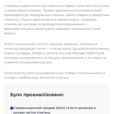
У період енергетичної нестабільності фреш-категорія зіткнулася
з новим рівнем ризику. Тривалі відключення електроенергії
призводили до передчасних списань навіть товарів із придатним
терміном. Уцінка здійснювалася нерівномірно, передача
списань до системи потребувала доопрацювання —
викривлення даних формувало завищені замовлення і нові
втрати.
Роботу розпочали з пілоту: першою під фокус потрапила
молочна продукція, потім — м’ясна група. До роботи долучилась
Каріна Сагайдак, Middle Customer Success Manager ABM Cloud.
Команда зосередилась на пошуку першопричин, а не лише на
зниженні показників списань.
Після аналізу пілот розширили на всі товари постачальника та
склади з найбільшою кількістю списань.
Було проаналізовано:
Середньоденний продаж (ADU) та його динаміку в
умовах частих списань;