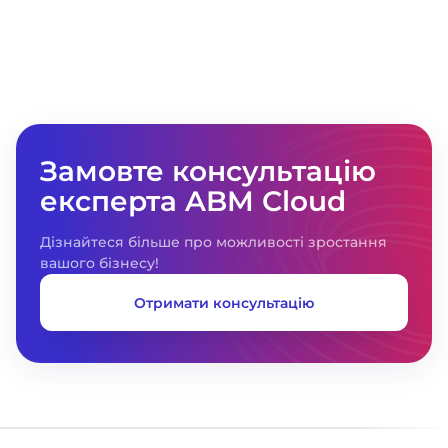
кількісні показники. Також ми отримали
інструменти та механізми детального
аналізу оборотності, що дозволило
зменшити витрати навіть у період
економічної нестабільності воєнного
стану.
Замовте консультацію
експерта ABM Cloud
Дізнайтеся більше про можливості зростання
вашого бізнесу!
Отримати консультацію