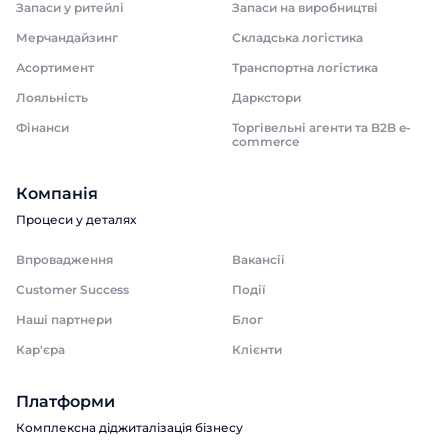
Запаси у ритейлі
Запаси на виробництві
Мерчандайзинг
Складська логістика
Асортимент
Транспортна логістика
Лояльність
Даркстори
Фінанси
Торгівельні агенти та B2B e-
commerce
Компанія
Процеси у деталях
Впровадження
Вакансії
Customer Success
Події
Наші партнери
Блог
Кар'єра
Клієнти
Платформи
Комплексна діджиталізація бізнесу