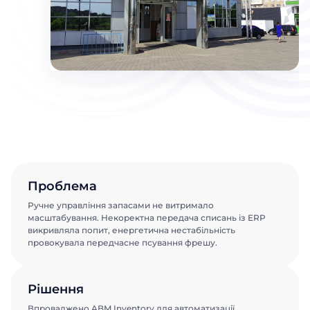
Проблема
Ручне управління запасами не витримало
масштабування. Некоректна передача списань із ERP
викривляла попит, енергетична нестабільність
провокувала передчасне псування фрешу.
Рішення
Впроваджено ABM Inventory для автоматизації