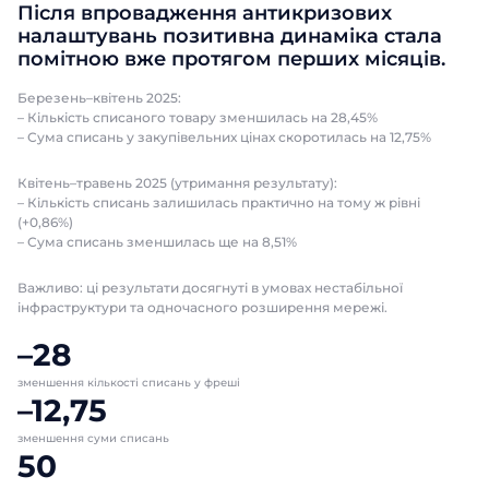
Після впровадження антикризових
налаштувань позитивна динаміка стала
помітною вже протягом перших місяців.
Березень–квітень 2025:
– Кількість списаного товару зменшилась на 28,45%
– Сума списань у закупівельних цінах скоротилась на 12,75%
Квітень–травень 2025 (утримання результату):
– Кількість списань залишилась практично на тому ж рівні
(+0,86%)
– Сума списань зменшилась ще на 8,51%
Важливо: ці результати досягнуті в умовах нестабільної
інфраструктури та одночасного розширення мережі.
–28
зменшення кількості списань у фреші
–12,75
зменшення суми списань
50