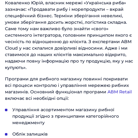
Коваленко Юрій, власник мережі «Українська риба»
зазначає: «Продавати рибу і морепродукти – вкрай
специфічний бізнес. Терміни зберігання невеликі,
умови зберігання досить жорсткі, логістика складна.
Саме тому нам важливо було знайти «свого»
системного інтегратора, головним принципом якого є
чесність по відношенню до клієнта. З експертами ABM
Cloud у нас склалися довірливі відносини. Адже і ми
ставимося до наших клієнтів максимально відкрито,
надаючи повну інформацію про ту продукцію, яку у нас
купують».
Програми для рибного магазину повинні покривати
всі процеси контролю і управління мережею рибних
магазинів. Основний функціонал програми
ABM Retail
включає всі необхідні опції:
Управління асортиментом магазину рибної
продукції згідно з принципами категорійного
менеджменту
Облік залишків