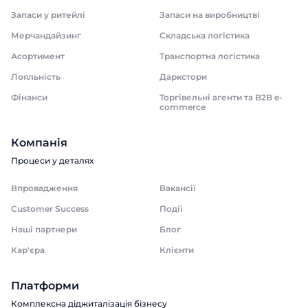
Запаси у ритейлі
Запаси на виробництві
Мерчандайзинг
Складська логістика
Асортимент
Транспортна логістика
Лояльність
Даркстори
Фінанси
Торгівельні агенти та B2B e-
commerce
Компанія
Процеси у деталях
Впровадження
Вакансії
Customer Success
Події
Наші партнери
Блог
Кар'єра
Клієнти
Платформи
Комплексна діджиталізація бізнесу