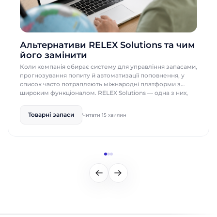
Альтернативи RELEX Solutions та чим
його замінити
Коли компанія обирає систему для управління запасами,
прогнозування попиту й автоматизації поповнення, у
список часто потрапляють міжнародні платформи з
широким функціоналом. RELEX Solutions — одна з них,
особливо коли мова йде про великі мережі, складні
ланцюги постачання та масштабні retail-процеси. RELEX
Товарні запаси
Читати 15 хвилин
справді охоплює багато задач: прогнозування попиту,
оптимізацію запасів, автоматизацію поповнення,
планування асортименту та підтримку […]