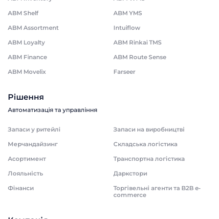
ABM Shelf
ABM YMS
ABM Assortment
Intuiflow
ABM Loyalty
ABM Rinkai TMS
ABM Finance
ABM Route Sense
ABM Movelix
Farseer
Рішення
Автоматизація та управління
Запаси у ритейлі
Запаси на виробництві
Мерчандайзинг
Складська логістика
Асортимент
Транспортна логістика
Лояльність
Даркстори
Фінанси
Торгівельні агенти та B2B e-
commerce