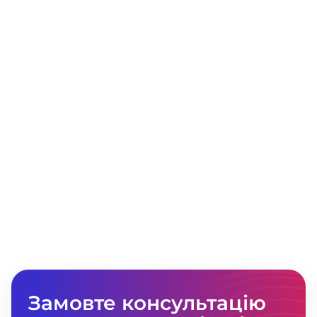
Олександр Горобець
Керівник програми лояльності франчайзингової мережі
«Петриківка»
Після впровадження програми лояльності
ми змогли точніше описати профіль
нашого покупця (стать, вік, його частоту
покупок і переваги). Завдяки Viber-боту
отримали не дорогий, швидкий і точний у
використанні інструмент донесення до
кожного лояльного покупця новинок,
акцій і новин нашої торгової мережі. Наша
бонусна система дає змогу віддячити
нашому покупцеві не тільки смачним
асортиментом, а й подарунками у вигляді
постійних бонусів за кожну покупку
Замовте консультацію