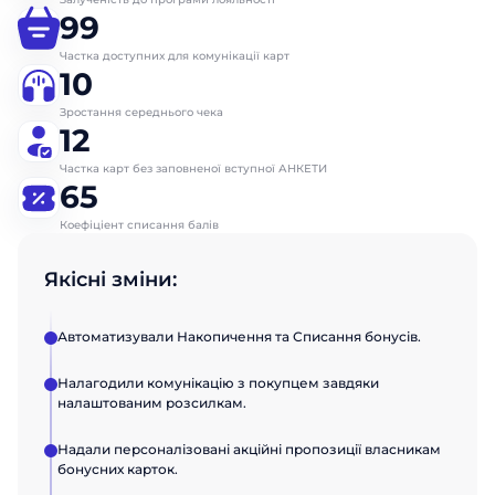
99
Частка доступних для комунікації карт
10
Зростання середнього чека
12
Частка карт без заповненої вступної АНКЕТИ
65
Коефіціент списання балів
Якісні зміни:
Автоматизували Накопичення та Списання бонусів.
Налагодили комунікацію з покупцем завдяки
налаштованим розсилкам.
Надали персоналізовані акційні пропозиції власникам
бонусних карток.