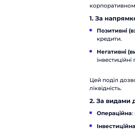
корпоративному
1. За напрямк
Позитивні (вх
кредити.
Негативні (ви
інвестиційні 
Цей поділ дозв
ліквідність.
2. За видами 
Операційна
:
Інвестиційн