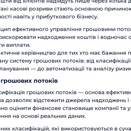
ошти від клієнтів надійдуть лише через кілька 
такі касові розриви стають основною причино
сті навіть у прибуткового бізнесу.
цип ефективного управління грошовими пото
рискорювати надходження коштів і водночас 
ти виплати.
актичне керівництво для тих хто має бажання 
ну систему грошових потоків: від класифікації
ланування — до автоматизації та аналізу ризик
 грошових потоків
ифікація грошових потоків — основа ефектив
на дозволяє відстежити джерела надходжень і
ивно оцінити фінансове становище компанії та 
ення на основі реальних даних.
вних класифікацій, які використовуються в суч