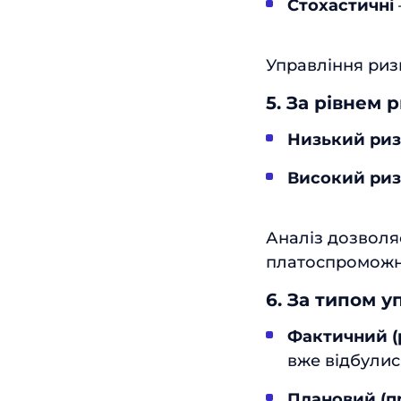
Стохастичні
Управління ризи
5. За рівнем 
Низький ри
Високий ри
Аналіз дозволя
платоспроможні
6. За типом 
Фактичний (
вже відбулис
Плановий (п