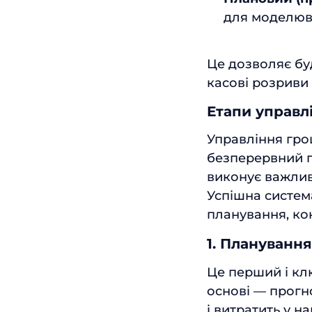
для моделюва
Це дозволяє буд
касові розриви
Етапи управл
Управління гро
безперервний п
виконує важливу
Успішна систем
планування, ко
1. Плануванн
Це перший і кл
основі — прогн
і витратить у н