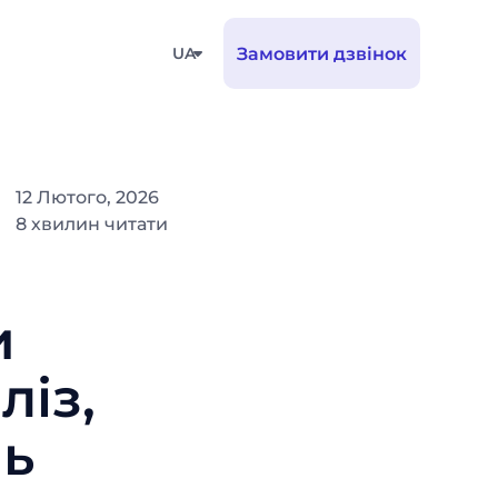
UA
Замовити дзвінок
12 Лютого, 2026
8 хвилин читати
и
ліз,
ль