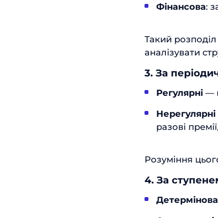
Фінансова
: 
Такий розподіл 
аналізувати стр
3. За період
Регулярні
— п
Нерегулярні
разові премії
Розуміння цьог
4. За ступене
Детермінова