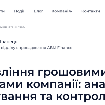
нти
Події
Блог
Компанія
Контакти
нування та контроль
 Іванець
 відділу впровадження ABM Finance
вління грошовим
ами компанії: ана
вання та контро