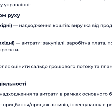
 управлінні:
ом руху
ідні)
— надходження коштів: виручка від продаж
хідні)
— витрати: закупівлі, заробітна плата, п
проєкти.
оляє оцінити сальдо грошового потоку та пла
діяльності
 надходження та витрати в рамках основного б
а
: придбання/продаж активів, інвестування в р