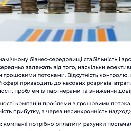
Відправити
намічному бізнес-середовищі стабільність і зр
середньо залежать від того, наскільки ефектив
и грошовими потоками. Відсутність контролю,
ій сфері призводить до касових розривів, втрат
сті, проблем із партнерами та зниження довір
ьшості компаній проблеми з грошовими поток
ність прибутку, а через несинхронність надход
я: компанії потрібно оплатити рахунки постач