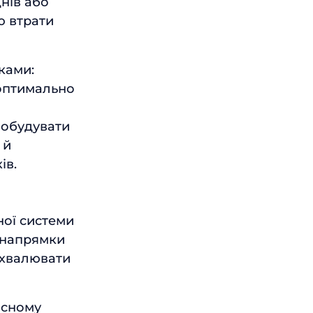
днів або
ю втрати
ками:
оптимально
побудувати
 й
ів.
ної системи
 напрямки
ухвалювати
асному