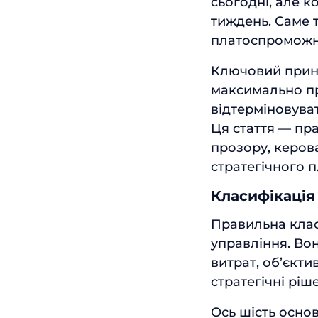
сьогодні, але к
тиждень. Саме 
платоспроможно
Ключовий прин
максимально п
відтерміновува
Ця стаття — пр
прозору, керова
стратегічного п
Класифікація
Правильна клас
управління. Во
витрат, об’єкт
стратегічні ріш
Ось шість осно