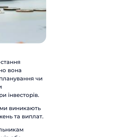
остання
но вона
 планування чи
и
и інвесторів.
ами виникають
жень та виплат.
альникам