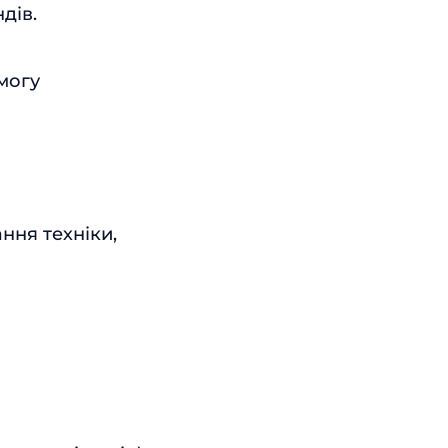
дів.
змогу
ння техніки,