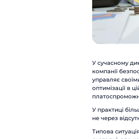
У сучасному ди
компанії безпо
управляє своїм
оптимізації в ц
платоспроможно
У практиці біл
не через відсут
Типова ситуаці