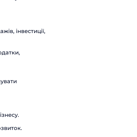
ів, інвестиції,
одатки,
нувати
ізнесу.
озвиток.