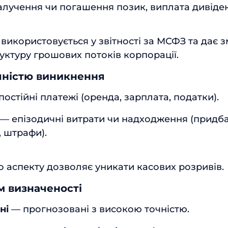
залучення чи погашення позик, виплата дивіден
використовується у звітності за МСФЗ та дає 
уктуру грошових потоків корпорації.
ичністю виникнення
остійні платежі (оренда, зарплата, податки).
— епізодичні витрати чи надходження (придба
, штрафи).
о аспекту дозволяє уникати касових розривів.
м визначеності
ні
— прогнозовані з високою точністю.