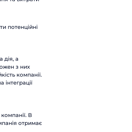
ти потенційні
 дія, а
Кожен з них
кість компанії.
 інтеграції
компанії. В
мпанія отримає