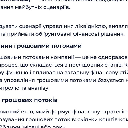
ння майбутніх сценаріїв.
увати сценарії управління ліквідністю, виявля
 та приймати обґрунтовані фінансові рішення.
іння грошовими потоками
шовими потоками компанії — це не одноразова
роцес, що складається з послідовних етапів. 
 функцію і впливає на загальну фінансову стій
а управління грошовими потоками базується на
нтролю та аналізу.
я грошових потоків
ючовий етап, який формує фінансову стратегію 
озування грошових потоків: скільки коштів ко
айближчі місяці або роки.