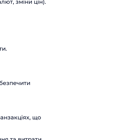
лют, зміни цін).
ти.
абезпечити
анзакціях, що
ня та витрати