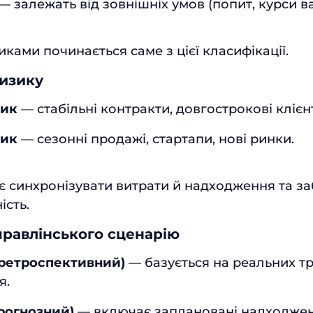
— залежать від зовнішніх умов (попит, курси ва
ками починається саме з цієї класифікації.
ризику
зик
— стабільні контракти, довгострокові клієн
зик
— сезонні продажі, стартапи, нові ринки.
є синхронізувати витрати й надходження та з
сть.
управлінського сценарію
ретроспективний)
— базується на реальних тр
я.
рогнозний)
— включає заплановані надходжен