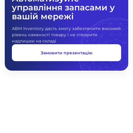
управління запасами у
вашій мережі
ABM Inventory дасть змогу забезпечити високий
рівень наявності товару і не створити
надлишки на складі
Замовити презентацію