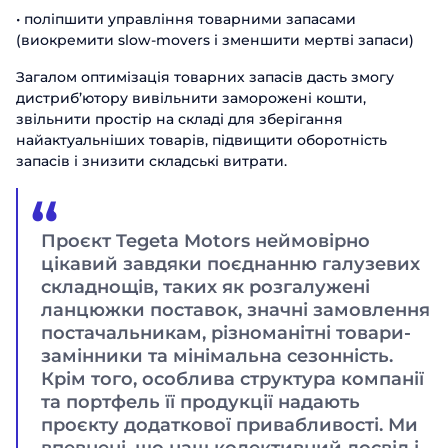
• поліпшити управління товарними запасами
(виокремити slow-movers і зменшити мертві запаси)
Загалом оптимізація товарних запасів дасть змогу
дистриб’ютору вивільнити заморожені кошти,
звільнити простір на складі для зберігання
найактуальніших товарів, підвищити оборотність
запасів і знизити складські витрати.
Проєкт Tegeta Motors неймовірно
цікавий завдяки поєднанню галузевих
складнощів, таких як розгалужені
ланцюжки поставок, значні замовлення
постачальникам, різноманітні товари-
замінники та мінімальна сезонність.
Крім того, особлива структура компанії
та портфель її продукції надають
проєкту додаткової привабливості. Ми