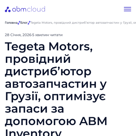
Головна
Блог
Tegeta Motors, провідний дистриб’ютор автозапчастин у Грузії, 
28 Січня, 2026
·
5 хвилин читати
Tegeta Motors,
провідний
дистриб’ютор
автозапчастин у
Грузії, оптимізує
запаси за
допомогою ABM
Inventory