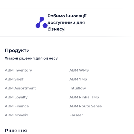
планування асортименту та підтримку […]
Робимо інновації
доступними для
бізнесу!
Продукти
Хмарні рішення для бізнесу
ABM Inventory
ABM WMS
ABM Shelf
ABM YMS
ABM Assortment
Intuiflow
ABM Loyalty
ABM Rinkai TMS
ABM Finance
ABM Route Sense
ABM Movelix
Farseer
Рішення