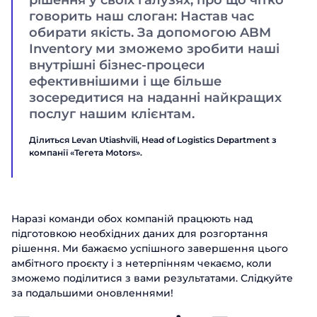
рішення у своїх галузях, про що чітко
говорить наш слоган: Настав час
обирати якість. За допомогою ABM
Inventory ми зможемо зробити наші
внутрішні бізнес-процеси
ефективнішими і ще більше
зосередитися на наданні найкращих
послуг нашим клієнтам.
Ділиться Levan Utiashvili, Head of Logistics Department з
компанії «Тегета Motors».
Наразі команди обох компаній працюють над
підготовкою необхідних даних для розгортання
рішення. Ми бажаємо успішного завершення цього
амбітного проєкту і з нетерпінням чекаємо, коли
зможемо поділитися з вами результатами. Слідкуйте
Замовити
за подальшими оновленнями!
презентацію