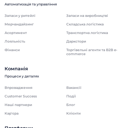
Автоматизація та управління
Запаси у ритейлі
Запаси на виробництві
Мерчандайзинг
Складська логістика
Асортимент
Транспортна логістика
Лояльність
Даркстори
Фінанси
Торгівельні агенти та B2B e-
commerce
Компанія
Процеси у деталях
Впровадження
Вакансії
Customer Success
Події
Наші партнери
Блог
Кар'єра
Клієнти