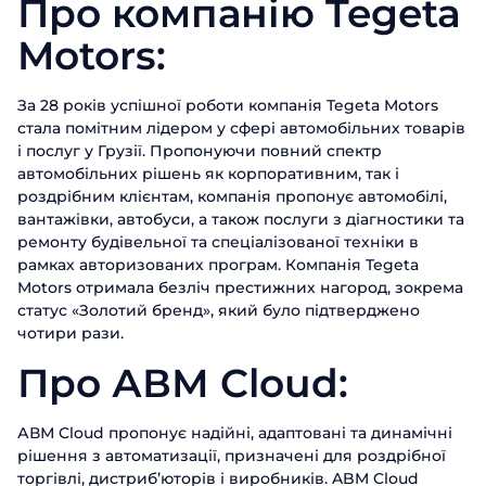
Про компанію Tegeta
Заповніть форму, щоб дізнатися
Motors:
більше про продукти ABM Cloud
Замовити дзвінок
За 28 років успішної роботи компанія Tegeta Motors
Ім'я
стала помітним лідером у сфері автомобільних товарів
Поспілкуйтесь з нашим експертом
і послуг у Грузії. Пропонуючи повний спектр
вже сьогодні
Прізвище
автомобільних рішень як корпоративним, так і
Дякуємо за звернення.
Дякуємо за звернення.
Дякуємо за звернення.
роздрібним клієнтам, компанія пропонує автомобілі,
Ми цінуємо, що ви зацікавились саме
Ім'я
вантажівки, автобуси, а також послуги з діагностики та
Ми цінуємо, що ви зацікавились саме
Ми цінуємо, що ви зацікавились саме
Телефон
нашими продуктами. Один з наших
ремонту будівельної та спеціалізованої техніки в
нашими продуктами. Один з наших
нашими продуктами. Один з наших
співробітників зв'яжеться з вами
рамках авторизованих програм. Компанія Tegeta
співробітників зв'яжеться з вами
співробітників зв'яжеться з вами
Телефон
найближчим часом. Гарного дня!
Motors отримала безліч престижних нагород, зокрема
Email
найближчим часом. Гарного дня!
найближчим часом. Гарного дня!
статус «Золотий бренд», який було підтверджено
чотири рази.
Посада
Відправити
Про АВМ Cloud:
Назва компанії
АВМ Cloud пропонує надійні, адаптовані та динамічні
рішення з автоматизації, призначені для роздрібної
торгівлі, дистриб’юторів і виробників. ABM Cloud