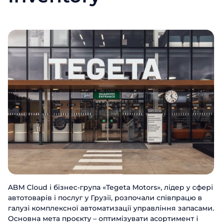
ABM Cloud і бізнес-група «Tegeta Motors», лідер у сфері
автотоварів і послуг у Грузії, розпочали співпрацю в
галузі комплексної автоматизації управління запасами.
Основна мета проєкту – оптимізувати асортимент і