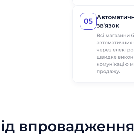
Автоматичн
05
зв'язок
Всі магазини 
автоматичних 
через електро
швидке викона
комунікацію м
продажу.
від впровадження