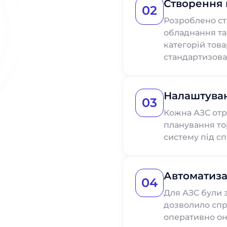
Створення 
02
Розроблено ст
обладнання та
категорій това
стандартизован
Налаштуван
03
Кожна АЗС отр
планування то
систему під сп
Автоматиза
04
Для АЗС були 
дозволило спр
оперативно о