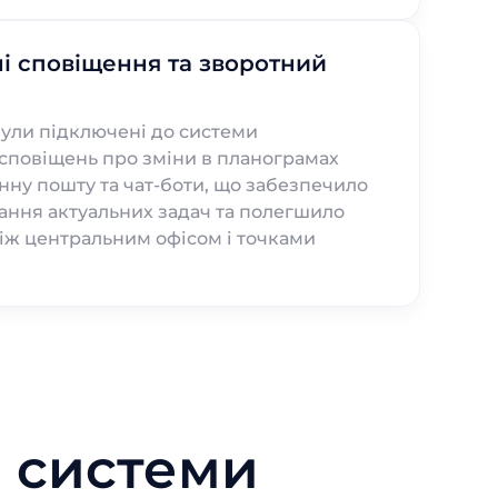
і сповіщення та зворотний
були підключені до системи
сповіщень про зміни в планограмах
нну пошту та чат-боти, що забезпечило
ння актуальних задач та полегшило
іж центральним офісом і точками
 системи