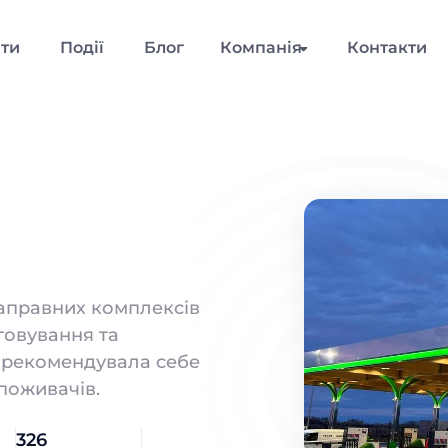
нти
Події
Блог
Компанія
Контакти
аправних комплексів
уговування та
зарекомендувала себе
поживачів.
326