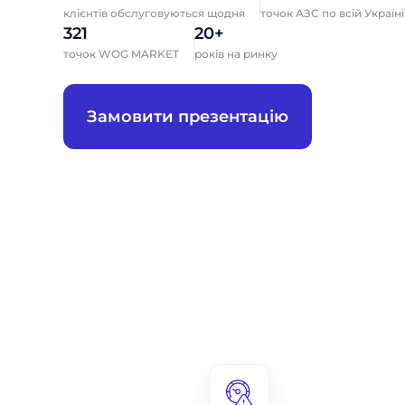
клієнтів обслуговуються щодня
точок АЗС по всій Україні
321
20+
точок WOG MARKET
років на ринку
Замовити презентацію
За
За
Ми цінуємо, 
Ми цінуємо, 
Ми цінуємо, 
Ми цінуємо, 
Ім'я
Ім'я
Ім'я
співробіт
співробіт
співробіт
співробіт
Телефон
Телефон
Посада
Посада