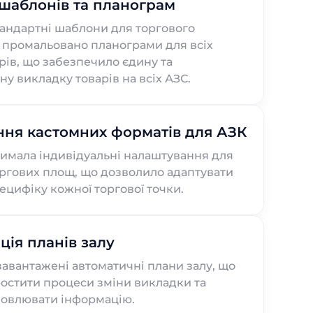
шаблонів та планограм
андартні шаблони для торгового
 промальовано планограми для всіх
рів, що забезпечило єдину та
у викладку товарів на всіх АЗС.
ня кастомних форматів для АЗК
имала індивідуальні налаштування для
ргових площ, що дозволило адаптувати
ецифіку кожної торгової точки.
ція планів залу
завантажені автоматичні плани залу, що
остити процеси зміни викладки та
новлювати інформацію.