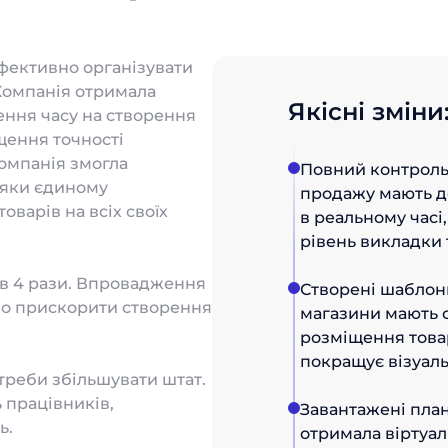
ективно організувати
 Компанія отримала
Якісні зміни
ення часу на створення
щення точності
компанія змогла
Повний контроль 
дяки єдиному
продажу мають д
варів на всіх своїх
в реальному часі
рівень викладки т
 в 4 рази. Впровадження
Створені шаблони
но прискорити створення
магазини мають 
розміщення това
покращує візуаль
отреби збільшувати штат.
 працівників,
Завантажені план
ь.
отримала віртуал