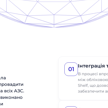
Інтеграція
01
В процесі впр
ала
між обліковою
впровадити
Shelf, що доз
 всіх АЗС.
забезпечити ак
 виконано
ли