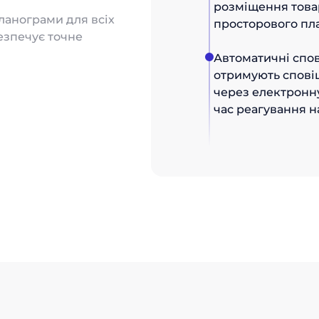
розміщення това
планограми для всіх
просторового пл
езпечує точне
Автоматичні спо
отримують спові
через електронну
час реагування н