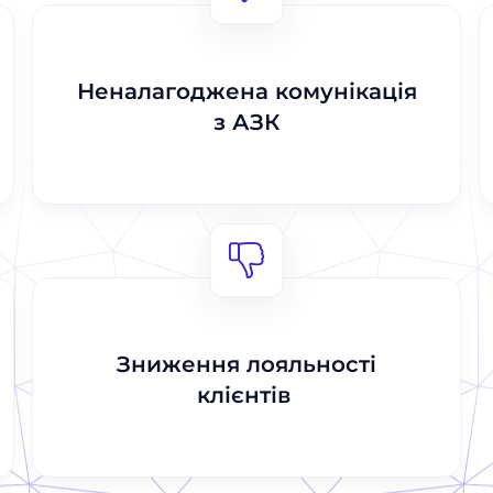
Відправити
Відправити
Неналагоджена комунікація
з АЗК
Зниження лояльності
клієнтів​ ​