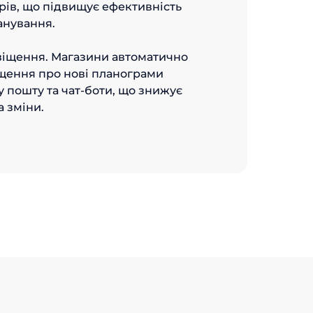
рів, що підвищує ефективність
анування.
віщення. Магазини автоматично
щення про нові планограми
 пошту та чат-боти, що знижує
а зміни.