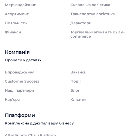
Мерчандайзинг
Складська логістика
Асортимент
Транспортна логістика
Лояльність
Даркстори
Фінанси
Торгівельні агенти та B2B e-
commerce
Компанія
Процеси у деталях
Впровадження
Вакансії
Customer Success
Події
Наші партнери
Блог
Кар'єра
Клієнти
Платформи
Комплексна діджиталізація бізнесу
ABM Supply Chain Platform