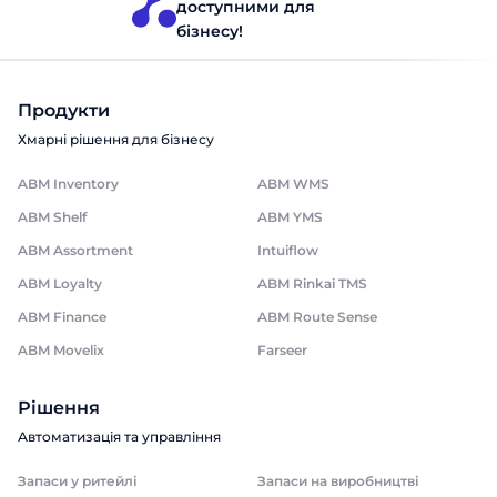
доступними для
бізнесу!
Продукти
Хмарні рішення для бізнесу
ABM Inventory
ABM WMS
ABM Shelf
ABM YMS
ABM Assortment
Intuiflow
ABM Loyalty
ABM Rinkai TMS
ABM Finance
ABM Route Sense
ABM Movelix
Farseer
Рішення
Автоматизація та управління
Запаси у ритейлі
Запаси на виробництві