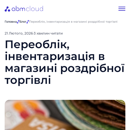
Головна
Блог
Переоблік, інвентаризація в магазині роздрібної торгівлі
21 Лютого, 2026
·
3 хвилин читати
Переоблік,
інвентаризація в
магазині роздрібної
торгівлі