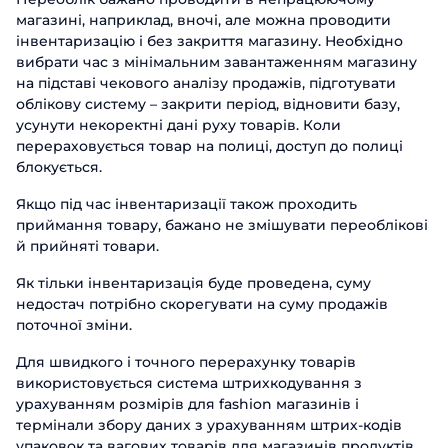
магазині, наприклад, вночі, але можна проводити
інвентаризацію і без закриття магазину. Необхідно
вибрати час з мінімальним завантаженням магазину
на підставі чекового аналізу продажів, підготувати
облікову систему – закрити період, відновити базу,
усунути некоректні дані руху товарів. Коли
перераховується товар на полиці, доступ до полиці
блокується.
Якщо під час інвентаризації також проходить
приймання товару, бажано не змішувати переоблікові
й прийняті товари.
Як тільки інвентаризація буде проведена, суму
недостач потрібно скорегувати на суму продажів
поточної зміни.
Для швидкого і точного перерахунку товарів
використовується система штрихкодування з
урахуванням розмірів для fashion магазинів і
термінали збору даних з урахуванням штрих-кодів
упаковок та вагових товарів для магазинів продуктів.