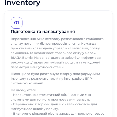
Inventory
01
Підготовка та налаштування
Впровадження ABM Inventory розпочалося з глибокого
аналізу поточних бізнес-процесів клієнта. Команда
проєкту вивчила модель управління запасами, логіку
замовлень та особливості товарного обігу у мережі
ВІАДА Балтія. На основі цього аналізу були сформовані
рекомендації щодо оптимізації процесів та узгоджені
параметри майбутньої системи.
Після цього було розгорнуто хмарну платформу ABM
Inventory та розпочато технічну інтеграцію з ERP-
Замовити
Замовити
системою компанії.
презентацію
презентацію
На цьому етапі:
– Налаштовано автоматичний обмін даними між
Заповніть форму, щоб дізнатися
Заповніть форму, щоб дізнатися
системами для точного прогнозування запасів.
Ім'я
більше про продукти ABM Cloud
більше про продукти ABM Cloud
– Перенесено історичні дані, що стали основою для
майбутнього аналізу попиту.
Замовити дзвінок
– Визначено цільовий рівень запасу для кожного товару
Ім'я
Ім'я
Прізвище