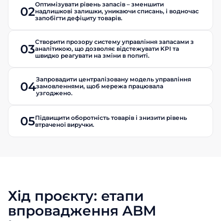
Оптимізувати рівень запасів – зменшити
02
надлишкові залишки, уникаючи списань, і водночас
запобігти дефіциту товарів.
Створити прозору систему управління запасами з
03
аналітикою, що дозволяє відстежувати KPI та
швидко реагувати на зміни в попиті.
Запровадити централізовану модель управління
04
замовленнями, щоб мережа працювала
узгоджено.
Підвищити оборотність товарів і знизити рівень
05
втраченої виручки.
Хід проєкту: етапи
впровадження ABM