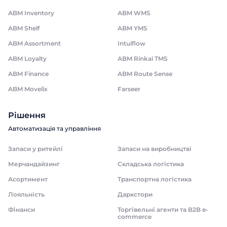
ABM Inventory
ABM WMS
ABM Shelf
ABM YMS
ABM Assortment
Intuiflow
ABM Loyalty
ABM Rinkai TMS
ABM Finance
ABM Route Sense
ABM Movelix
Farseer
Рішення
Автоматизація та управління
Запаси у ритейлі
Запаси на виробництві
Мерчандайзинг
Складська логістика
Асортимент
Транспортна логістика
Лояльність
Даркстори
Фінанси
Торгівельні агенти та B2B e-
commerce