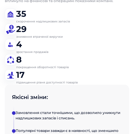
вплинуло на фінансові та операційні показники компанії.
35
скорочення надлишкових запасів
29
зниження втраченої виручки
4
зростання продажів
8
покращення оборотності товарів
17
підвищення рівня доступності товарів
Якісні зміни:
Замовлення стали точнішими, що дозволило уникнути
надлишкових запасів і списань.
Популярні товари завжди є в наявності, що зменшило