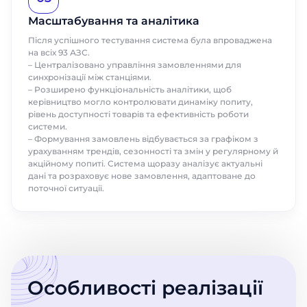
Масштабування та аналітика
Після успішного тестування система була впроваджена
на всіх 93 АЗС.
– Централізовано управління замовленнями для
синхронізації між станціями.
– Розширено функціональність аналітики, щоб
керівництво могло контролювати динаміку попиту,
рівень доступності товарів та ефективність роботи
системи.
– Формування замовлень відбувається за графіком з
урахуванням трендів, сезонності та змін у регулярному й
акційному попиті. Система щоразу аналізує актуальні
дані та розраховує нове замовлення, адаптоване до
поточної ситуації.
Особливості реалізації