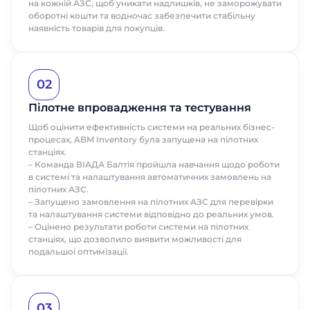
на кожній АЗС, щоб уникати надлишків, не заморожувати
оборотні кошти та водночас забезпечити стабільну
Поспілкуйтесь з нашим експертом
наявність товарів для покупців.
вже сьогодні
Прізвище
Прізвище
Телефон
Дякуємо за звернення.
Дякуємо за звернення.
Дякуємо за звернення.
Дякуємо за звернення.
Дякуємо за звернення.
Ми цінуємо, що ви зацікавились саме
Ми цінуємо, що ви зацікавились саме
Ім'я
Ми цінуємо, що ви зацікавились саме
Ми цінуємо, що ви зацікавились саме
Ми цінуємо, що ви зацікавились саме
Телефон
Телефон
Email
нашими продуктами. Один з наших
нашими продуктами. Один з наших
02
нашими продуктами. Один з наших
нашими продуктами. Один з наших
нашими продуктами. Один з наших
співробітників зв'яжеться з вами
співробітників зв'яжеться з вами
співробітників зв'яжеться з вами
співробітників зв'яжеться з вами
співробітників зв'яжеться з вами
Телефон
Пілотне впровадження та тестування
найближчим часом. Гарного дня!
найближчим часом. Гарного дня!
Email
Email
найближчим часом. Гарного дня!
найближчим часом. Гарного дня!
найближчим часом. Гарного дня!
Посада
Щоб оцінити ефективність системи на реальних бізнес-
процесах, ABM Inventory була запущена на пілотних
Посада
Посада
станціях.
Відправити
Назва компанії
– Команда ВІАДА Балтія пройшла навчання щодо роботи
в системі та налаштування автоматичних замовлень на
пілотних АЗС.
Назва компанії
Назва компанії
– Запущено замовлення на пілотних АЗС для перевірки
Відправити
та налаштування системи відповідно до реальних умов.
– Оцінено результати роботи системи на пілотних
станціях, що дозволило виявити можливості для
Відправити
Відправити
подальшої оптимізації.
03