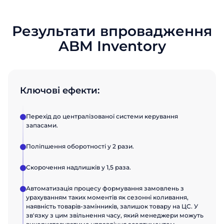
Результати впровадження
ABM Inventory
Ключові ефекти:
Перехід до централізованої системи керування
запасами.
Поліпшення оборотності у 2 рази.
Скорочення надлишків у 1,5 раза.
Автоматизація процесу формування замовлень з
урахуванням таких моментів як сезонні коливання,
наявність товарів-замінників, залишок товару на ЦС. У
зв'язку з цим звільнення часу, який менеджери можуть