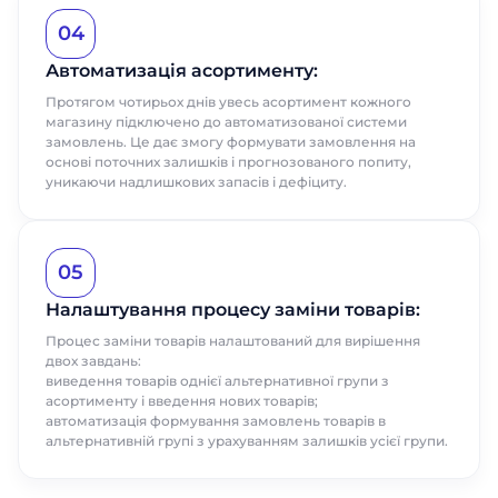
04
Назва компанії
Назва компанії
Автоматизація асортименту:
Протягом чотирьох днів увесь асортимент кожного
магазину підключено до автоматизованої системи
Відправити
Відправити
замовлень. Це дає змогу формувати замовлення на
основі поточних залишків і прогнозованого попиту,
уникаючи надлишкових запасів і дефіциту.
05
Налаштування процесу заміни товарів:
Процес заміни товарів налаштований для вирішення
двох завдань:
виведення товарів однієї альтернативної групи з
асортименту і введення нових товарів;
автоматизація формування замовлень товарів в
альтернативній групі з урахуванням залишків усієї групи.