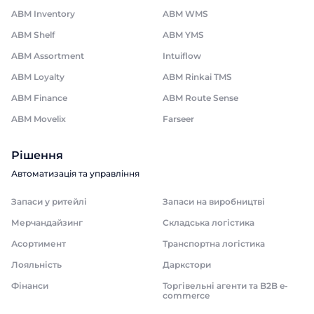
ABM Inventory
ABM WMS
ABM Shelf
ABM YMS
ABM Assortment
Intuiflow
ABM Loyalty
ABM Rinkai TMS
ABM Finance
ABM Route Sense
ABM Movelix
Farseer
Рішення
Автоматизація та управління
Запаси у ритейлі
Запаси на виробництві
Мерчандайзинг
Складська логістика
Асортимент
Транспортна логістика
Лояльність
Даркстори
Фінанси
Торгівельні агенти та B2B e-
commerce