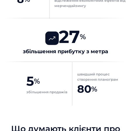
відстеження економічних ефектів від
мерчендайзингу
Назва компанії
Назва компанії
27
Відправити
Відправити
%
збільшення прибутку з метра
швидший процес
5
%
створення планограм
80
%
збільшення продажів
Що думають клієнти про