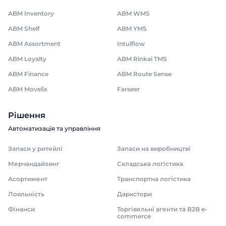
ABM Inventory
ABM WMS
ABM Shelf
ABM YMS
ABM Assortment
Intuiflow
ABM Loyalty
ABM Rinkai TMS
ABM Finance
ABM Route Sense
ABM Movelix
Farseer
Рішення
Автоматизація та управління
Запаси у ритейлі
Запаси на виробництві
Мерчандайзинг
Складська логістика
Асортимент
Транспортна логістика
Лояльність
Даркстори
Фінанси
Торгівельні агенти та B2B e-
commerce