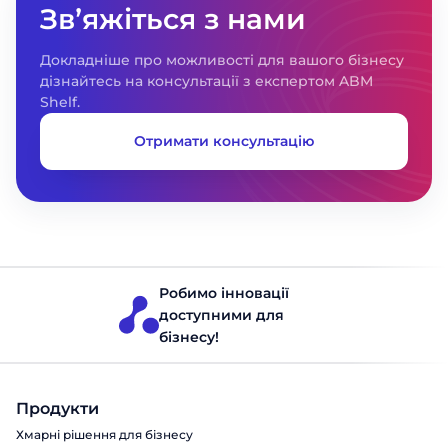
Звʼяжіться з нами
Дивитися всі кейси
Докладніше про можливості для вашого бізнесу
дізнайтесь на консультації з експертом ABM
Shelf.
Отримати консультацію
Робимо інновації
доступними для
бізнесу!
Продукти
Хмарні рішення для бізнесу