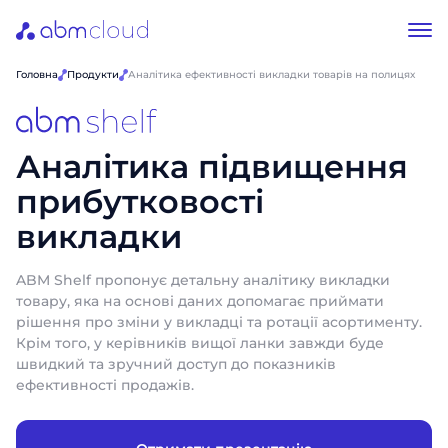
Головна
Продукти
Аналітика ефективності викладки товарів на полицях
Аналітика підвищення
прибутковості
викладки
ABM Shelf пропонує детальну аналітику викладки
товару, яка на основі даних допомагає приймати
рішення про зміни у викладці та ротації асортименту.
Крім того, у керівників вищої ланки завжди буде
швидкий та зручний доступ до показників
ефективності продажів.