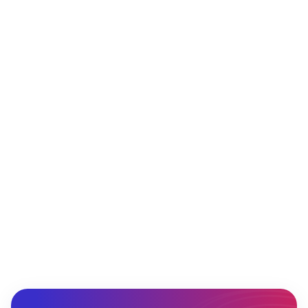
IDS Ukraine
•
Виробник
Завдяки новому блоку аналітики
оптимізували планограми та збільшили
продажі 2х брендів.
3.7
Зростання частки IDS
3
Зростання продажів у тестових точках
Збільшення частки маленього літражу та основних SKU
Borjomi