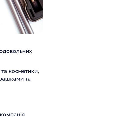
родовольчих
и та косметики,
грашками та
 компанія