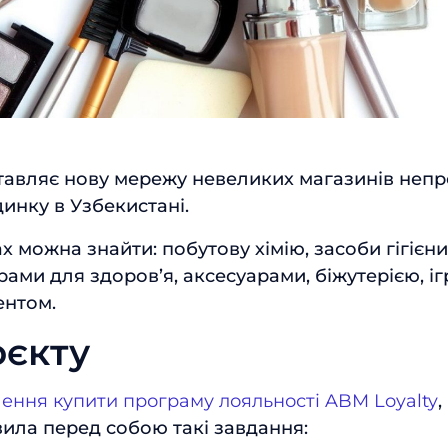
Відправити
тавляє нову мережу невеликих магазинів неп
динку в Узбекистані.
ах можна знайти: побутову хімію, засоби гігієн
рами для здоров’я, аксесуарами, біжутерією, і
ентом.
оєкту
ення купити програму лояльності
ABM Loyalty
,
вила перед собою такі завдання: