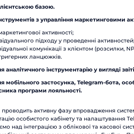
клієнтською базою.
нструментів з управління маркетинговими а
маркетингової активності;
відуального підходу у проведенні активностей
відуальної комунікації з клієнтом (розсилки, NP
тригерних ланцюжків.
 аналітичного інструментарію у вигляді звіті
я мобільного застосунка, Telegram-бота, осо
сника програми лояльності.
 проводить активну фазу впровадження систе
тацію особистого кабінету та налаштування Te
мо над інтеграцією з облікової та касової сис