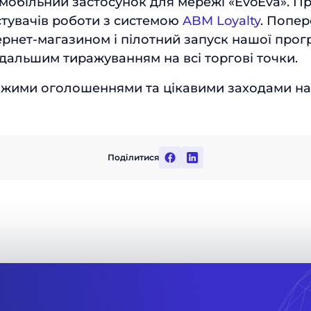
обільний застосунок для мережі «EvoEva». 
тувачів роботи з системою
ABM Loyalty
. Попер
тернет-магазином і пілотний запуск нашої про
одальшим тиражуванням на всі торгові точки.
віжими оголошеннями та цікавими заходами на
Поділитися