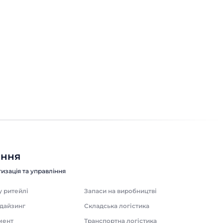
отримувати бонуси,
знижки та додаткові
переваги
Звична покупка. Каса. Чек. А тепер
питання: що ви отримуєте понад це?
Для одних клієнтів магазин – просто
точка на карті. Для інших – місце, де їх
впізнають, дякують за вибір і щоразу
дають трохи більше, ніж очікуєш.
Лояльність
Читати 8 хвилин
Різниця між цими двома сценаріями
часто починається з програми
лояльності. У цій статті ми розберемо,
ення
які реальні […]
изація та управління
у ритейлі
Запаси на виробництві
дайзинг
Складська логістика
мент
Транспортна логістика