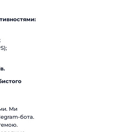
ктивностями:
;
S);
в.
бистого
ми. Ми
legram-бота.
темою.