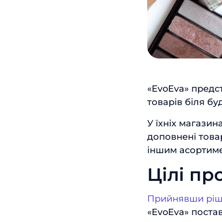
«EvoEva» предс
товарів біля бу
У їхніх магазин
доповнені това
іншим асортим
Цілі пр
Прийнявши ріш
«EvoEva» поста