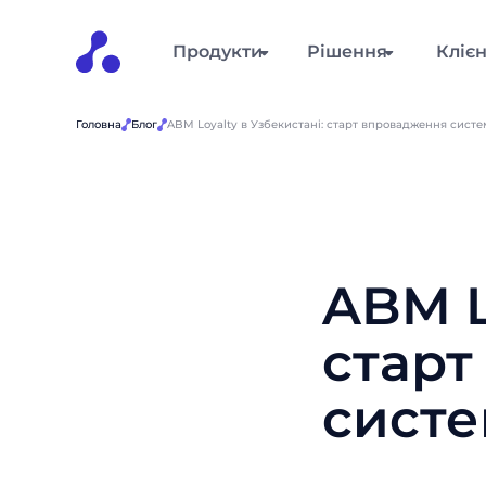
Продукти
Рішення
Кліє
Головна
Блог
ABM Loyalty в Узбекистані: старт впровадження систе
ABM L
старт
систе