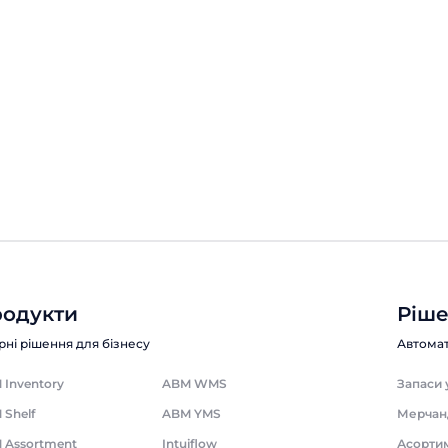
автоматизація
Нам усім знайома ситуація: бізнес
вкладає кошти в рекламу, приваблює
трафік, люди приходять, купують… і
зникають. Кожен новий клієнт стає все
дорожчим, конкуренти запускають
свої акції, маркетинг перетворюється
на нескінченну гонитву за увагою.
Система лояльності – це спосіб вийти з
Лояльність
Читати 10 хвилин
цієї гонки. Не тільки «давати знижку», а
вибудовувати керовані, передбачувані
відносини з клієнтами: розуміти, хто […]
одукти
Ріш
рні рішення для бізнесу
Автомат
 Inventory
ABM WMS
Запаси 
 Shelf
ABM YMS
Мерчан
 Assortment
Intuiflow
Асорти