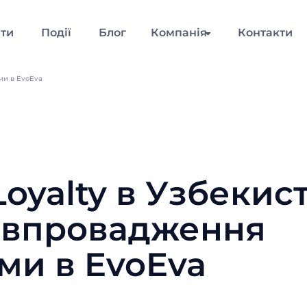
нти
Події
Блог
Компанія
Контакти
ми в EvoEva
oyalty в Узбекист
 впровадження
ми в EvoEva