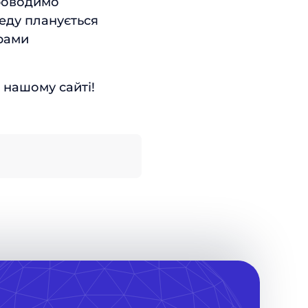
Проводимо
еду планується
грами
 нашому сайті!