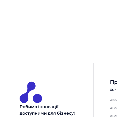
програми та метрики
Говорячи про маркетинг і побудову
стабільного бізнесу, ми часто згадуємо
підвищення лояльності клієнтів. Цей
термін означає формування у клієнтів
позитивного, довгострокового
ставлення до бренду і готовність
повторно купувати або рекомендувати
продукт іншим. Лояльність не
Лояльність
Читати 10 хвилин
з’являється за один день, її потрібно
плекати через якісний продукт, сервіс
і продумані комунікації. У світі бізнесу
лояльність клієнтів – це […]
Пр
Хма
ABM
Робимо інновації
ABM
доступними для бізнесу!
ABM