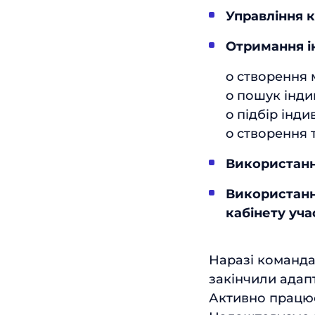
Управління 
Отримання і
o створення 
o пошук інди
o підбір інди
o створення 
Використання
Використанн
кабінету уча
Наразі команда
закінчили адап
Активно працює