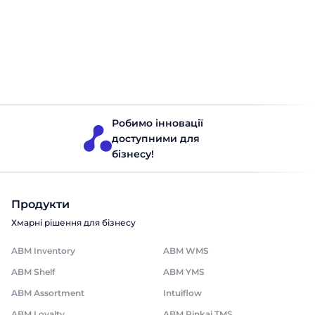
ми часто згадуємо підвищення лояльності клієнтів. Цей
термін означає формування у клієнтів позитивного,
довгострокового ставлення до бренду і готовність
повторно купувати або рекомендувати продукт іншим.
Лояльність не з’являється за один день, її потрібно
Лояльність
Читати 10 хвилин
плекати через якісний продукт, сервіс і продумані
комунікації. У світі бізнесу лояльність клієнтів – це […]
Робимо інновації
доступними для
бізнесу!
Продукти
Хмарні рішення для бізнесу
ABM Inventory
ABM WMS
ABM Shelf
ABM YMS
ABM Assortment
Intuiflow
ABM Loyalty
ABM Rinkai TMS