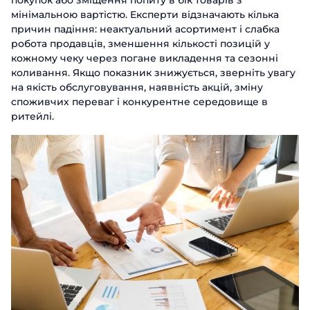
покупок або зміщення попиту в бік товарів з
мінімальною вартістю. Експерти відзначають кілька
причин падіння: неактуальний асортимент і слабка
робота продавців, зменшення кількості позицій у
кожному чеку через погане викладення та сезонні
коливання. Якщо показник знижується, зверніть увагу
на якість обслуговування, наявність акцій, зміну
споживчих переваг і конкурентне середовище в
ритейлі.