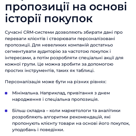
Дякуємо за звернення.
Дякуємо за звернення.
пропозиції на основі
Дякуємо за звернення.
Ми цінуємо, що ви зацікавились саме
Ім'я
Ми цінуємо, що ви зацікавились саме
Ми цінуємо, що ви зацікавились саме
історії покупок
Телефон
нашими продуктами. Один з наших
нашими продуктами. Один з наших
нашими продуктами. Один з наших
співробітників зв'яжеться з вами
співробітників зв'яжеться з вами
співробітників зв'яжеться з вами
Телефон
найближчим часом. Гарного дня!
Email
Сучасні CRM-системи дозволяють збирати дані про
найближчим часом. Гарного дня!
найближчим часом. Гарного дня!
переваги клієнтів і створювати персоналізовані
пропозиції. Для невеликих компаній достатньо
Посада
Відправити
сегментувати аудиторію за частотою покупок і
інтересами, а потім розробляти спеціальні акції для
кожної групи. Це можна зробити за допомогою
Назва компанії
простих інструментів, таких як таблиці.
Персоналізація може бути на різних рівнях:
Відправити
Мінімальна. Наприклад, привітання з днем
народження і спеціальна пропозиція.
Більш складна – коли маркетологи та аналітики
розробляють алгоритми рекомендацій, які
пропонують клієнту товари на основі його покупок,
уподобань і поведінки.