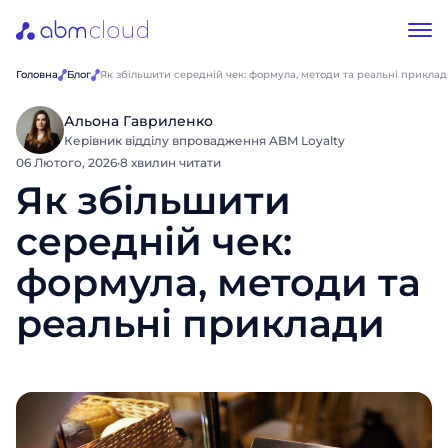
Головна
Блог
Як збільшити середній чек: формула, методи та реальні прикла
Альона Гавриленко
Керівник відділу впровадження ABM Loyalty
06 Лютого, 2026
·
8 хвилин читати
Як збільшити
середній чек:
формула, методи та
реальні приклади