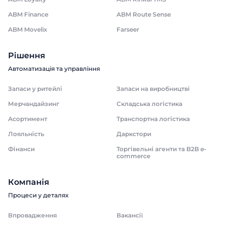
ABM Finance
ABM Route Sense
ABM Movelix
Farseer
Рішення
Автоматизація та управління
Запаси у ритейлі
Запаси на виробництві
Мерчандайзинг
Складська логістика
Асортимент
Транспортна логістика
Лояльність
Даркстори
Фінанси
Торгівельні агенти та B2B e-
commerce
Компанія
Процеси у деталях
Впровадження
Вакансії