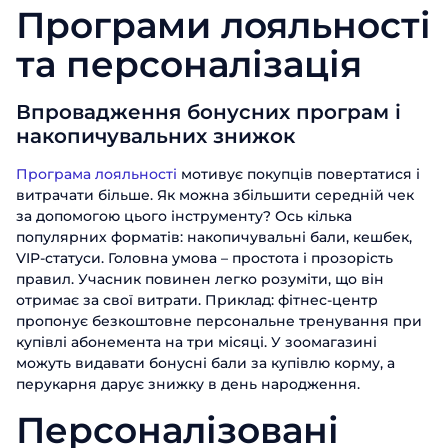
Програми лояльності
та персоналізація
Впровадження бонусних програм і
накопичувальних знижок
Програма лояльності
мотивує покупців повертатися і
витрачати більше. Як можна збільшити середній чек
за допомогою цього інструменту? Ось кілька
популярних форматів: накопичувальні бали, кешбек,
Замовити
VIP-статуси. Головна умова – простота і прозорість
презентацію
правил. Учасник повинен легко розуміти, що він
отримає за свої витрати. Приклад: фітнес-центр
пропонує безкоштовне персональне тренування при
Заповніть форму, щоб дізнатися
більше про продукти ABM Cloud
купівлі абонемента на три місяці. У зоомагазині
можуть видавати бонусні бали за купівлю корму, а
Замовити дзвінок
перукарня дарує знижку в день народження.
Ім'я
Персоналізовані
Поспілкуйтесь з нашим експертом
вже сьогодні
Прізвище