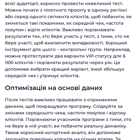
всієї аудиторії, корисно провести невеликий тест.
Можна почати з пілотного проєкту в одному регіоні
або серед одного сегмента клієнтів, щоб побачити, як
зміняться такі показники, як середній чек, частота
покупок і відтік клієнтів. Важливо порівнювати
результати тих, хто бере участь у тесті, з тими, хто не
бере участі, щоб виключити випадковості. Хороший
інструмент для цього – контрольні групи. Наприклад,
можна протестувати два варіанти VIP-статусу для 6
000 клієнтів і порівняти результати через рік. Це
допоможе вибрати кращий варіант, який збільшує
середній чек і утримує клієнтів.
Оптимізація на основі даних
Після тестів важливо працювати з отриманими
даними, щоб покращувати програму. Слідкуйте за
змінами середнього чека, частоти покупок і відтоку
клієнтів. Порівнюючи учасників програми з тими, хто
не бере в ній участі, ви побачите реальну динаміку.
Також корисний когортний аналіз, він допоможе
зрозуміти поведінку клієнтів на різних етапах. За