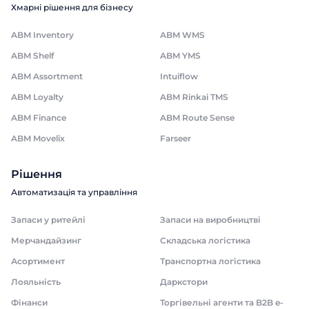
Хмарні рішення для бізнесу
ABM Inventory
ABM WMS
ABM Shelf
ABM YMS
ABM Assortment
Intuiflow
ABM Loyalty
ABM Rinkai TMS
ABM Finance
ABM Route Sense
ABM Movelix
Farseer
Рішення
Автоматизація та управління
Запаси у ритейлі
Запаси на виробництві
Мерчандайзинг
Складська логістика
Асортимент
Транспортна логістика
Лояльність
Даркстори
Фінанси
Торгівельні агенти та B2B e-