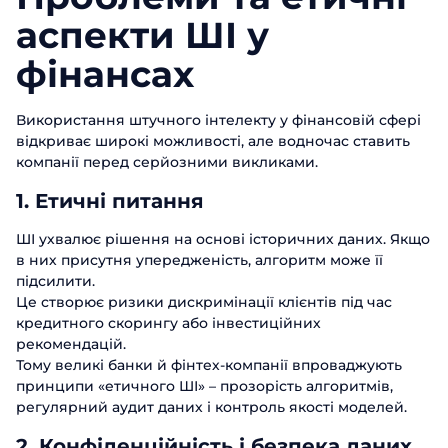
аспекти ШІ у
фінансах
Замовити
Використання штучного інтелекту у фінансовій сфері
презентацію
відкриває широкі можливості, але водночас ставить
компанії перед серйозними викликами.
Заповніть форму, щоб дізнатися
більше про продукти ABM Cloud
1. Етичні питання
Замовити дзвінок
Ім'я
ШІ ухвалює рішення на основі історичних даних. Якщо
в них присутня упередженість, алгоритм може її
Поспілкуйтесь з нашим експертом
підсилити.
вже сьогодні
Прізвище
Дякуємо за звернення.
Дякуємо за звернення.
Це створює ризики дискримінації клієнтів під час
Дякуємо за звернення.
кредитного скорингу або інвестиційних
Ми цінуємо, що ви зацікавились саме
Ім'я
Ми цінуємо, що ви зацікавились саме
Ми цінуємо, що ви зацікавились саме
рекомендацій.
Телефон
нашими продуктами. Один з наших
нашими продуктами. Один з наших
нашими продуктами. Один з наших
Тому великі банки й фінтех-компанії впроваджують
співробітників зв'яжеться з вами
співробітників зв'яжеться з вами
співробітників зв'яжеться з вами
принципи «етичного ШІ» – прозорість алгоритмів,
Телефон
найближчим часом. Гарного дня!
Email
найближчим часом. Гарного дня!
найближчим часом. Гарного дня!
регулярний аудит даних і контроль якості моделей.
2. Конфіденційність і безпека даних