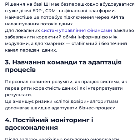
Рішення на базі ШІ має безперешкодно вбудовуватися
в уже діючі ERP-, CRM- та фінансові платформи.
Найчастіше це потребує підключення через API та
налаштування потоків даних.
Для локальних
систем управління фінансами
важливо
забезпечити коректний обмін інформацією між
модулями, а для хмарних — стабільний і безпечний
канал передачі даних.
3. Навчання команди та адаптація
процесів
Персонал повинен розуміти, як працює система, як
перевіряти коректність даних і як інтерпретувати
результати.
Це зменшує ризики «сліпої довіри» алгоритмам і
допомагає швидше адаптувати бізнес-процеси.
4. Постійний моніторинг і
вдосконалення
Після запуску необхідно регулярно оновлювати