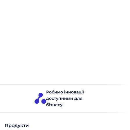
Що таке EPM-система та FP&A і чим
вони відрізняються?
Бюджет розкиданий по 20 Excel-файлах. Сценарій «що
буде, якщо впаде курс» рахується три дні. Консолідація
п’яти юросіб займає два тижні. Якщо хоча б один із цих
описів звучить знайомо — ви вже переросли Excel і
потребуєте EPM-системи або FP&A-інструментів. Але тут
починається плутанина: ринок перемішав терміни. EPM
Фінанси
Читати 10 хвилин
(Enterprise Performance Management), FP&A (Financial
Planning & Analysis), […]
Робимо інновації
доступними для
бізнесу!
Продукти