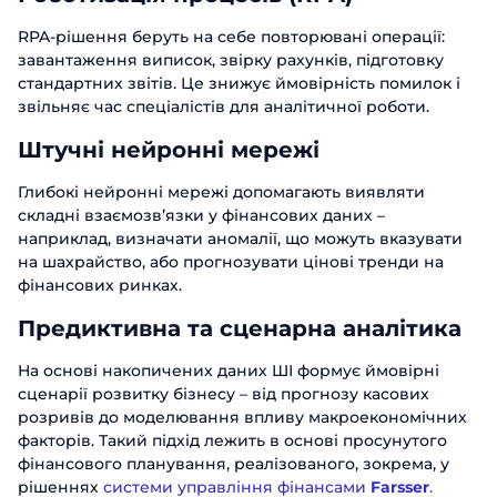
RPA-рішення беруть на себе повторювані операції:
завантаження виписок, звірку рахунків, підготовку
стандартних звітів. Це знижує ймовірність помилок і
звільняє час спеціалістів для аналітичної роботи.
Штучні нейронні мережі
Глибокі нейронні мережі допомагають виявляти
складні взаємозв’язки у фінансових даних –
наприклад, визначати аномалії, що можуть вказувати
на шахрайство, або прогнозувати цінові тренди на
фінансових ринках.
Предиктивна та сценарна аналітика
На основі накопичених даних ШІ формує ймовірні
сценарії розвитку бізнесу – від прогнозу касових
розривів до моделювання впливу макроекономічних
факторів. Такий підхід лежить в основі просунутого
фінансового планування, реалізованого, зокрема, у
рішеннях
системи управління фінансами
Farsser
.