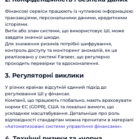
Посада
Відправити
Фінансові сервіси працюють із чутливою інформацією:
транзакціями, персональними даними, кредитними
Назва компанії
історіями.
Витік або злам системи, що використовує ШІ, може
завдати значної шкоди.
Відправити
Для зниження ризиків потрібні шифрування,
контроль доступу та моніторинг аномалій, як це
реалізовано у системі Farseer, що регулярно
проходить перевірки та вдосконалення.
3. Регуляторні виклики
У різних країнах відсутній єдиний підхід до
регулювання ШІ у фінансах.
Компанії, що працюють глобально, мають враховувати
норми ЄС (GDPR), США та локальні вимоги, що
ускладнює масштабування. Детальніше про роль
відповідності стандартам можна прочитати в матеріалі
«Автоматизовані системи управління фінансами».
4. Технічні ризики та «чорна