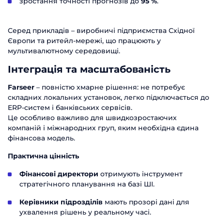
зростання точності прогнозів до
95 %
.
Серед прикладів – виробничі підприємства Східної
Європи та ритейл-мережі, що працюють у
мультивалютному середовищі.
Інтеграція та масштабованість
Farseer
– повністю хмарне рішення: не потребує
складних локальних установок, легко підключається до
ERP-систем і банківських сервісів.
Це особливо важливо для швидкозростаючих
компаній і міжнародних груп, яким необхідна єдина
фінансова модель.
Практична цінність
Фінансові директори
отримують інструмент
стратегічного планування на базі ШІ.
Керівники підрозділів
мають прозорі дані для
ухвалення рішень у реальному часі.