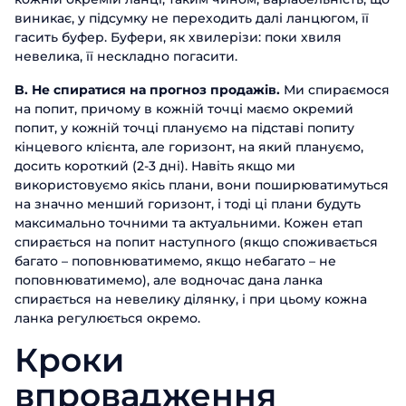
виникає, у підсумку не переходить далі ланцюгом, її
гасить буфер. Буфери, як хвилерізи: поки хвиля
невелика, її нескладно погасити.
B. Не спиратися на прогноз продажів.
Ми спираємося
на попит, причому в кожній точці маємо окремий
Замовити
попит, у кожній точці плануємо на підставі попиту
презентацію
кінцевого клієнта, але горизонт, на який плануємо,
досить короткий (2-3 дні). Навіть якщо ми
Заповніть форму, щоб дізнатися
використовуємо якісь плани, вони поширюватимуться
більше про продукти ABM Cloud
на значно менший горизонт, і тоді ці плани будуть
максимально точними та актуальними. Кожен етап
Замовити дзвінок
Ім'я
спирається на попит наступного (якщо споживається
багато – поповнюватимемо, якщо небагато – не
Поспілкуйтесь з нашим експертом
поповнюватимемо), але водночас дана ланка
вже сьогодні
Прізвище
Дякуємо за звернення.
Дякуємо за звернення.
спирається на невелику ділянку, і при цьому кожна
Дякуємо за звернення.
ланка регулюється окремо.
Ми цінуємо, що ви зацікавились саме
Ім'я
Ми цінуємо, що ви зацікавились саме
Ми цінуємо, що ви зацікавились саме
Телефон
нашими продуктами. Один з наших
Кроки
нашими продуктами. Один з наших
нашими продуктами. Один з наших
співробітників зв'яжеться з вами
співробітників зв'яжеться з вами
співробітників зв'яжеться з вами
Телефон
найближчим часом. Гарного дня!
впровадження
Email
найближчим часом. Гарного дня!
найближчим часом. Гарного дня!