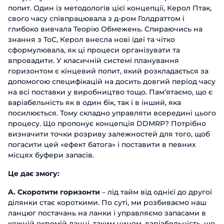
попит. Один із методологів цієї концепції, Керол Птак,
свого часу співпрацювала з д-ром Голдраттом і
глибоко вивчала Теорію Обмежень. Спираючись на
знання з ТоС, Керол внесла нові ідеї та чітко
сформулювала, як ці процеси організувати та
впровадити. У класичній системі планування
горизонтом є кінцевий попит, який розкладається за
допомогою специфікацій на досить довгий період часу
на всі поставки у виробництво тощо. Пам’ятаємо, що є
варіабельність як в один бік, так і в інший, яка
посилюється. Тому складно управляти всередині цього
процесу. Що пропонує концепція DDMRP? Потрібно
визначити точки розриву залежностей для того, щоб
погасити цей «ефект батога» і поставити в певних
місцях буфери запасів.
Це дає змогу:
A. Скоротити горизонти
– лід тайм від однієї до другої
ділянки стає короткими. По суті, ми розбиваємо наш
ланцюг постачань на ланки і управляємо запасами в
кожній окремій ланці, таким чином, варіабельність, що