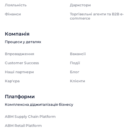
Лояльність
Даркстори
Фінанси
Торгівельні агенти та B2B e-
commerce
Компанія
Процеси у деталях
Впровадження
Вакансії
Customer Success
Події
Наші партнери
Блог
Кар'єра
Клієнти
Платформи
Комплексна діджиталізація бізнесу
ABM Supply Chain Platform
ABM Retail Platform