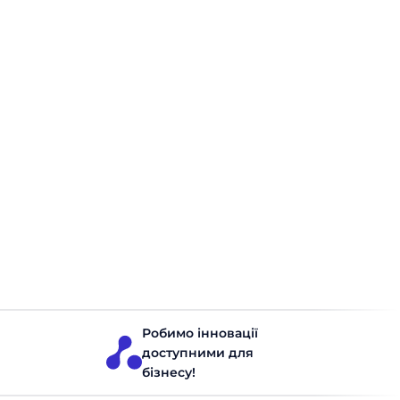
Ощадливе виробництво (Lean): що це
таке та як працює
Ощадливе виробництво — один із найвпливовіших
підходів до управління підприємством, що змінив
уявлення про те, як має бути організований виробничий
процес. Lean production зосереджується на усуненні
всього зайвого: зайвих запасів, зайвих рухів, зайвого часу
очікування. Результат — більше цінності для клієнта при
Запаси на виробництві
Читати 10 хвилин
менших витратах і зусиллях. У цій статті розглянемо, що
таке Lean, звідки походить […]
Робимо інновації
доступними для
бізнесу!