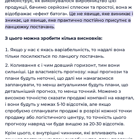
демонструє, як виконувалося виробництво цієї
продукції, бачимо серйозні сплески та простої, вона ж
відображає «ефект батога».
Це не явище, яке виникає і
зникає, це явище, яке практично постійно присутнє в
ланцюжку постачань.
З цього можна зробити кілька висновків:
Якщо у нас є якась варіабельність, то надалі вона
тільки посилюється по ланцюгу постачань.
Коливання є і чим довший горизонт, тим вони
сильніші. Це властивість прогнозу: наші прогнози та
плани будуть неточні, що далі ми намагаємося
запланувати, то менш актуальними будуть плани, що
детальніший прогноз, то менш точний. Можемо з
високою точністю сказати продажі компанії на квартал,
і вони будуть у межах 5-10 відсотків, але якщо
спробуємо спланувати продажі в розрізі кожної точки
продажу або логістичного центру, то точність цього
прогнозу навряд чи буде вищою за 20-30 відсотків.
Крім цього, є внутрішні чинники, які впливають на