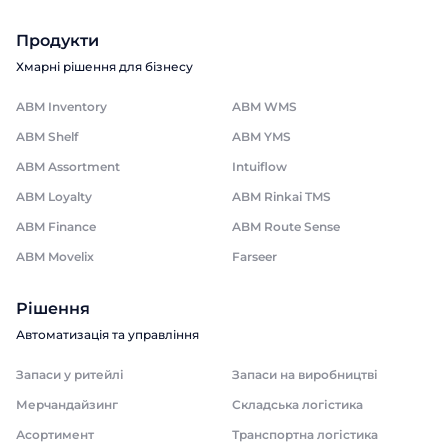
Продукти
Хмарні рішення для бізнесу
ABM Inventory
ABM WMS
ABM Shelf
ABM YMS
ABM Assortment
Intuiflow
ABM Loyalty
ABM Rinkai TMS
ABM Finance
ABM Route Sense
ABM Movelix
Farseer
Рішення
Автоматизація та управління
Запаси у ритейлі
Запаси на виробництві
Мерчандайзинг
Складська логістика
Асортимент
Транспортна логістика