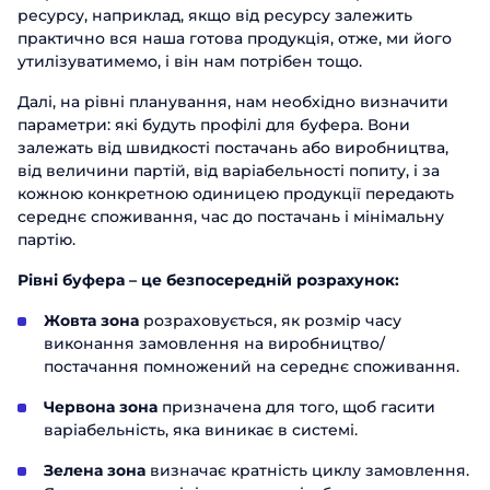
ресурсу, наприклад, якщо від ресурсу залежить
практично вся наша готова продукція, отже, ми його
утилізуватимемо, і він нам потрібен тощо.
Далі, на рівні планування, нам необхідно визначити
параметри: які будуть профілі для буфера. Вони
залежать від швидкості постачань або виробництва,
від величини партій, від варіабельності попиту, і за
кожною конкретною одиницею продукції передають
середнє споживання, час до постачань і мінімальну
партію.
Рівні буфера – це безпосередній розрахунок:
Жовта зона
розраховується, як розмір часу
виконання замовлення на виробництво/
постачання помножений на середнє споживання.
Червона зона
призначена для того, щоб гасити
варіабельність, яка виникає в системі.
Зелена зона
визначає кратність циклу замовлення.