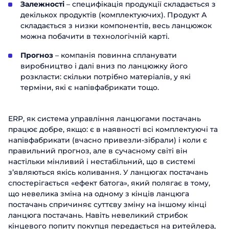
Залежності
– специфікація продукції складається з
декількох продуктів (комплектуючих). Продукт А
складається з низки компонентів, весь ланцюжок
можна побачити в технологічній карті.
Прогноз
– компанія повинна спланувати
виробництво і далі вниз по ланцюжку його
розкласти: скільки потрібно матеріалів, у які
терміни, які є напівфабрикати тощо.
ERP, як система управління ланцюгами постачань
працює добре, якщо: є в наявності всі комплектуючі та
напівфабрикати (вчасно привезли-зібрали) і коли є
правильний прогноз, але в сучасному світі він
настільки мінливий і нестабільний, що в системі
з’являються якісь коливання. У ланцюгах постачань
спостерігається «ефект батога», який полягає в тому,
що невелика зміна на одному з кінців ланцюга
постачань спричиняє суттєву зміну на іншому кінці
ланцюга постачань. Навіть невеликий стрибок
кінцевого попиту покупця передається на ритейлера,