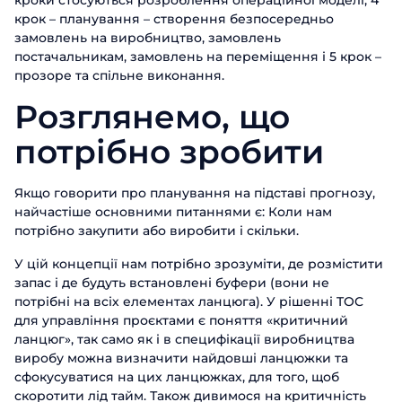
кроки стосуються розроблення операційної моделі, 4
крок – планування – створення безпосередньо
замовлень на виробництво, замовлень
постачальникам, замовлень на переміщення і 5 крок –
прозоре та спільне виконання.
Розглянемо, що
потрібно зробити
Якщо говорити про планування на підставі прогнозу,
найчастіше основними питаннями є: Коли нам
потрібно закупити або виробити і скільки.
У цій концепції нам потрібно зрозуміти, де розмістити
запас і де будуть встановлені буфери (вони не
потрібні на всіх елементах ланцюга). У рішенні TOC
для управління проєктами є поняття «критичний
ланцюг», так само як і в специфікації виробництва
виробу можна визначити найдовші ланцюжки та
сфокусуватися на цих ланцюжках, для того, щоб
скоротити лід тайм. Також дивимося на критичність