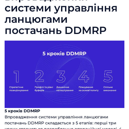
системи управління
Посада
Відправити
ланцюгами
Назва компанії
постачань DDMRP
Відправити
5 кроків DDMRP
Впровадження системи управління ланцюгами
постачань DDMRP складається з 5 етапів: перші три