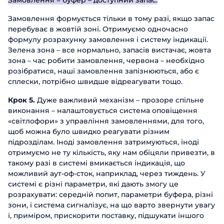
Замовлення = буфер – доступний запас.
Замовлення формується тільки в тому разі, якщо запас
перебуває в жовтій зоні. Отримуємо одночасно
формулу розрахунку замовлення і систему індикації.
Зелена зона – все нормально, запасів вистачає, жовта
зона – час робити замовлення, червона – необхідно
розібратися, наші замовлення запізнюються, або є
сплески, потрібно швидше відреагувати тощо.
Крок 5.
Дуже важливий механізм – прозоре спільне
виконання – налаштовується система оповіщення
«світлофори» з управління замовленнями, для того,
щоб можна було швидко реагувати різним
підрозділам. Іноді замовлення затримуються, іноді
отримуємо не ту кількість, яку нам обіцяли привезти, в
такому разі в системі вмикається індикація, що
можливий аут-оф-сток, наприклад, через тиждень. У
системі є різні параметри, які дають змогу це
розрахувати: середній попит, параметри буфера, різні
зони, і система сигналізує, на що варто звернути увагу
і, приміром, прискорити поставку, підшукати іншого