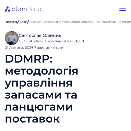
Головна
Блог
DDMRP: методологія управління запасами та ланцюгами постав
Святослав Олійник
CEO Intuiflow в компанії ABM Cloud.
01 Лютого, 2026
·
7 хвилин читати
DDMRP:
методологія
управління
запасами та
ланцюгами
поставок