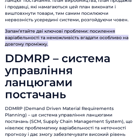
ланцюг постачання: план виробництва, план продажів
і продавці, які намагаються цей план виконати і
виштовхнути товари, тим самим посилюючи
нервозність усередині системи, розгойдуючи човен.
Запам’ятайте дві ключові проблеми: посилення
варіабельності та неможливість вгадати особливо на
довгому проміжку.
DDMRP – система
управління
ланцюгами
постачань
DDMRP (Demand Driven Material Requirements
Planning) – це система управління ланцюгами
постачань (SCM, Supply Chain Management System), що
нівелює проблематику варіабельності та неточності
прогнозу і дає змогу забезпечувати високий рівень