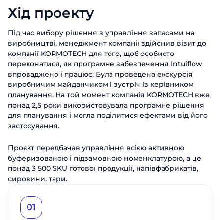
Хід проекту
Під час вибору рішення з управління запасами на
виробництві, менеджмент компанії здійснив візит до
компанії KORMOTECH для того, щоб особисто
переконатися, як програмне забезпечення Intuiflow
впроваджено і працює. Була проведена екскурсія
виробничим майданчиком і зустріч із керівником
планування. На той момент компанія KORMOTECH вже
понад 2,5 роки використовувала програмне рішення
для планування і могла поділитися ефектами від його
застосування.
Проєкт передбачав управління всією активною
буферизованою і підзамовною номенклатурою, а це
понад 3 500 SKU готової продукції, напівфабрикатів,
сировини, тари.
01