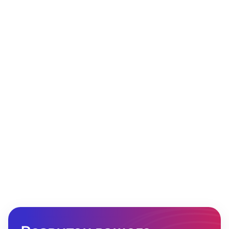
Дмитро Васильєв
Chief Financial Officer
«На всі складні питання є прості відповіді.
І методологія DDMRP зрозуміла як для
керівників, так і для виконавців».