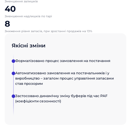
Зменшення залишків
Посада
Посада
Відправити
40
Зменшення надлишків по тарі
8
Назва компанії
Назва компанії
Зниження рівня запасів, при зростанні продажів на 13%
Відправити
Відправити
Якісні зміни
Формалізовано процес замовлення на постачання
Автоматизовано замовлення на постачальників і у
виробництво – загалом процес управління запасами
став прозорим
Застосовано динамічну зміну буферів під час PAF
(коефіцієнти сезонності)