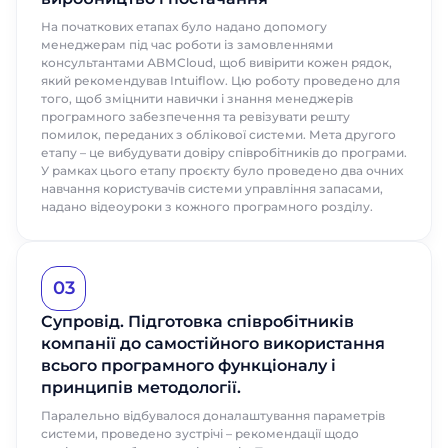
На початкових етапах було надано допомогу
менеджерам під час роботи із замовленнями
консультантами АВМСloud, щоб вивірити кожен рядок,
який рекомендував Intuiflow. Цю роботу проведено для
того, щоб зміцнити навички і знання менеджерів
програмного забезпечення та ревізувати решту
помилок, переданих з облікової системи. Мета другого
етапу – це вибудувати довіру співробітників до програми.
У рамках цього етапу проєкту було проведено два очних
навчання користувачів системи управління запасами,
надано відеоуроки з кожного програмного розділу.
03
Супровід. Підготовка співробітників
компанії до самостійного використання
всього програмного функціоналу і
принципів методології.
Паралельно відбувалося доналаштування параметрів
системи, проведено зустрічі – рекомендації щодо