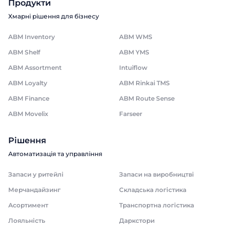
Продукти
Хмарні рішення для бізнесу
ABM Inventory
ABM WMS
ABM Shelf
ABM YMS
ABM Assortment
Intuiflow
ABM Loyalty
ABM Rinkai TMS
ABM Finance
ABM Route Sense
ABM Movelix
Farseer
Рішення
Автоматизація та управління
Запаси у ритейлі
Запаси на виробництві
Мерчандайзинг
Складська логістика
Асортимент
Транспортна логістика
Лояльність
Даркстори