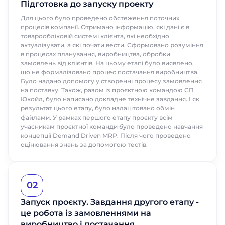
Підготовка до запуску проекту
Для цього було проведено обстеження поточних
процесів компанії. Отримано інформацію, які дані є в
товарообліковій системі клієнта, які необхідно
актуалізувати, а які почати вести. Сформовано розуміння
в процесах планування, виробництва, обробки
замовлень від клієнтів. На цьому етапі було виявлено,
що не формалізовано процес постачання виробництва.
Було надано допомогу у створенні процесу замовлення
на поставку. Також, разом із проєктною командою СП
Юкойл, було написано докладне технічне завдання. І як
результат цього етапу, було налаштовано обмін
файлами. У рамках першого етапу проєкту всім
учасникам проєктної команди було проведено навчання
концепції Demand Driven MRP. Після чого проведено
оцінювання знань за допомогою тестів.
02
Запуск проєкту. Завдання другого етапу -
це робота із замовленнями на
виробництво і постачання