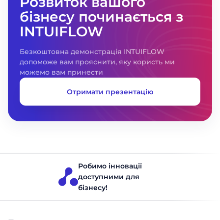
Розвиток вашого
бізнесу починається з
INTUIFLOW
Безкоштовна демонстрація INTUIFLOW
допоможе вам прояснити, яку користь ми
можемо вам принести
Отримати презентацію
Робимо інновації
доступними для
бізнесу!