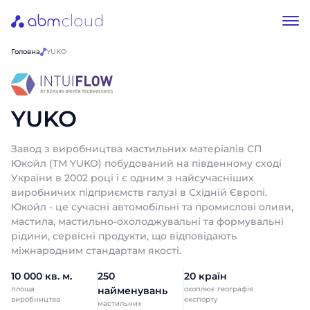
Головна
YUKO
YUKO
Завод з виробництва мастильних матеріалів СП
Юкойл (ТМ YUKO) побудований на південному сході
України в 2002 році і є одним з найсучасніших
виробничих підприємств галузі в Східній Європі.
Юкойл - це сучасні автомобільні та промислові оливи,
мастила, мастильно-охолоджувальні та формувальні
рідини, сервісні продукти, що відповідають
міжнародним стандартам якості.
10 000 кв. м.
250
20 країн
площа
найменувань
охоплює географія
виробництва
експорту
мастильних