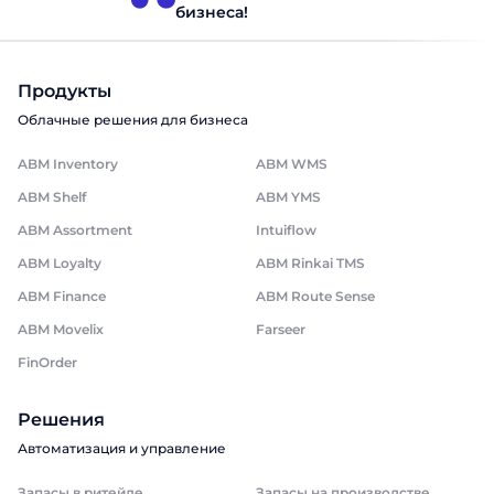
бизнеса!
Продукты
Облачные решения для бизнеса
ABM Inventory
ABM WMS
ABM Shelf
ABM YMS
ABM Assortment
Intuiflow
ABM Loyalty
ABM Rinkai TMS
ABM Finance
ABM Route Sense
ABM Movelix
Farseer
FinOrder
Решения
Автоматизация и управление
Запасы в ритейле
Запасы на производстве