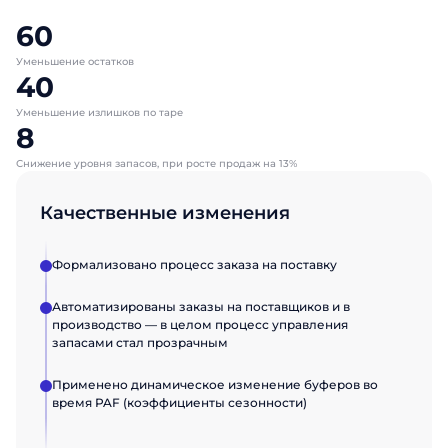
Телефон
Email
Email
ближайшее время. Хорошего дня!
ближайшее время. Хорошего дня!
ближайшее время. Хорошего дня!
Хорошего дня!
60
Должность
Должность
Уменьшение остатков
Отправить
40
Уменьшение излишков по таре
Название компании
Название компании
8
Снижение уровня запасов, при росте продаж на 13%
Отправить
Отправить
Качественные изменения
Формализовано процесс заказа на поставку
Автоматизированы заказы на поставщиков и в
производство — в целом процесс управления
запасами стал прозрачным
Применено динамическое изменение буферов во
время PAF (коэффициенты сезонности)