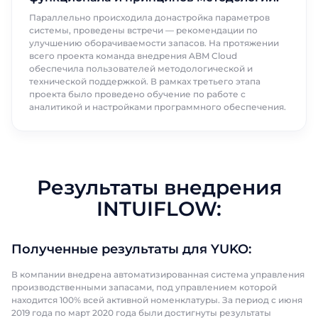
Параллельно происходила донастройка параметров
системы, проведены встречи — рекомендации по
улучшению оборачиваемости запасов. На протяжении
всего проекта команда внедрения ABM Cloud
обеспечила пользователей методологической и
технической поддержкой. В рамках третьего этапа
проекта было проведено обучение по работе с
аналитикой и настройками программного обеспечения.
Заказать
Заказать
презентацию
презентацию
Узнайте больше про Intuiflow
Узнайте больше про Intuiflow
Результаты внедрения
Заказать звонок
INTUIFLOW:
Имя
Имя
Поговорите с нашим экспертом уже
Фамилия
Фамилия
сегодня
Полученные результаты для YUKO:
Спасибо за обращение.
Спасибо за обращение.
Спасибо за обращение.
Спасибо за обращение.
В компании внедрена автоматизированная система управления
Мы ценим, что вы заинтересовались
Имя
Телефон
Телефон
Мы ценим, что вы заинтересовались
Мы ценим, что вы заинтересовались
Мы ценим ваш интерес к нашим
производственными запасами, под управлением которой
именно нашими продуктами. Один из
находится 100% всей активной номенклатуры. За период с июня
именно нашими продуктами. Один из
именно нашими продуктами. Один из
продуктам. Менеджер от ABM Cloud
наших сотрудников свяжется с вами в
2019 года по март 2020 года были достигнуты результаты
наших сотрудников свяжется с вами в
наших сотрудников свяжется с вами в
свяжется с вами в ближайшее время.