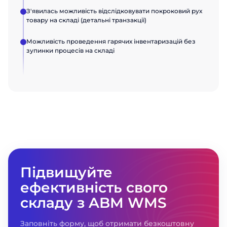
З'явилась можливість відслідковувати покроковий рух
товару на складі (детальні транзакції)
Можливість проведення гарячих інвентаризацій без
зупинки процесів на складі
Підвищуйте
ефективність свого
складу з ABM WMS
Заповніть форму, щоб отримати безкоштовну