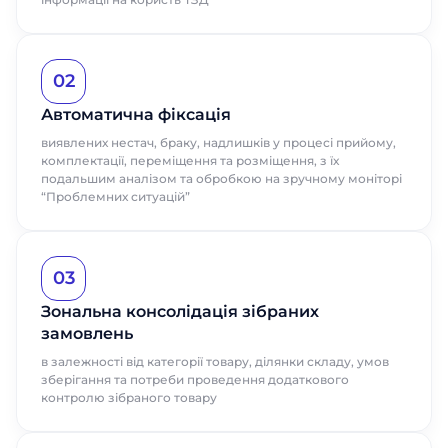
02
Автоматична фіксація
виявлених нестач, браку, надлишків у процесі прийому,
комплектації, переміщення та розміщення, з їх
подальшим аналізом та обробкою на зручному моніторі
“Проблемних ситуацій”
Замовити
Отримати
03
презентацію
консультацію
Зональна консолідація зібраних
замовлень
Заповніть форму, щоб дізнатися
Дізнайтеся більше про ABM WMS
більше про продукти ABM Cloud
в залежності від категорії товару, ділянки складу, умов
зберігання та потреби проведення додаткового
Замовити дзвінок
Ім'я
контролю зібраного товару
Ім'я
Поспілкуйтесь з нашим експертом
Прізвище