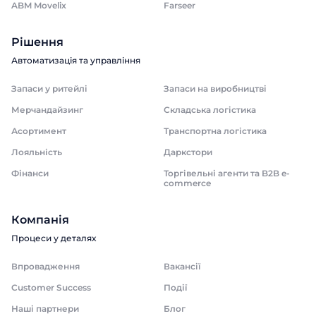
ABM Movelix
Farseer
Рішення
Автоматизація та управління
Запаси у ритейлі
Запаси на виробництві
Мерчандайзинг
Складська логістика
Асортимент
Транспортна логістика
Лояльність
Даркстори
Фінанси
Торгівельні агенти та B2B e-
commerce
Компанія
Процеси у деталях
Впровадження
Вакансії
Customer Success
Події
Наші партнери
Блог