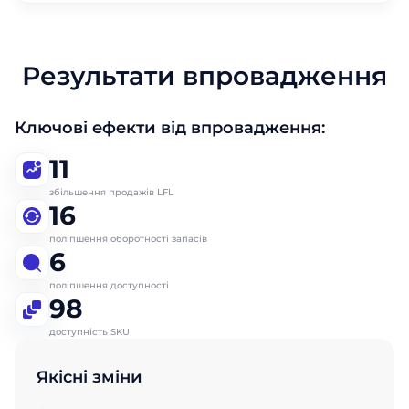
Відправити
Відправити
Результати впровадження
Ключові ефекти від впровадження:
11
збільшення продажів LFL
16
поліпшення оборотності запасів
6
поліпшення доступності
98
доступність SKU
Якісні зміни