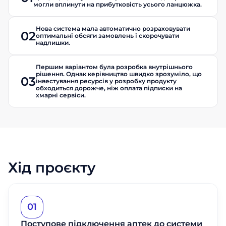
могли вплинути на прибутковість усього ланцюжка.
Нова система мала автоматично розраховувати
02
оптимальні обсяги замовлень і скорочувати
надлишки.
Першим варіантом була розробка внутрішнього
рішення. Однак керівництво швидко зрозуміло, що
03
інвестування ресурсів у розробку продукту
обходиться дорожче, ніж оплата підписки на
хмарні сервіси.
Хід проєкту
01
Поступове підключення аптек до системи