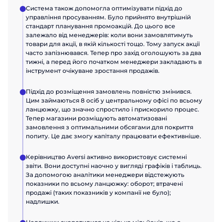
Система також допомогла оптимізувати підхід до
управління просуванням. Було прийнято внутрішній
стандарт планування промоакцій. До цього все
залежало від менеджерів: коли вони замовлятимуть
товари для акції, в якій кількості тощо. Тому запуск акції
часто запізнювався. Тепер про захід оголошують за два
тижні, а перед його початком менеджери закладають в
інструмент очікуване зростання продажів.
Підхід до розміщення замовлень повністю змінився.
Цим займаються 8 осіб у центральному офісі по всьому
ланцюжку, що значно спростило і прискорило процес.
Тепер магазини розміщують автоматизовані
замовлення з оптимальними обсягами для покриття
попиту. Це дає змогу капіталу працювати ефективніше.
Керівництво Aversi активно використовує системні
звіти. Вони доступні наочно у вигляді графіків і таблиць.
За допомогою аналітики менеджери відстежують
показники по всьому ланцюжку: оборот; втрачені
продажі (таких показників у компанії не було);
надлишки.