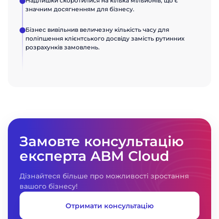
Надлишки скоротилися на кілька мільйонів, що є
значним досягненням для бізнесу.
Бізнес вивільнив величезну кількість часу для
поліпшення клієнтського досвіду замість рутинних
розрахунків замовлень.
Замовте консультацію
експерта ABM Cloud
Дізнайтеся більше про можливості зростання
вашого бізнесу!
Отримати консультацію