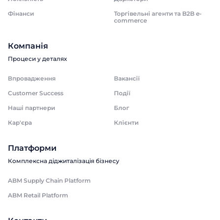
Фінанси
Торгівельні агенти та B2B e-
commerce
Компанія
Процеси у деталях
Впровадження
Вакансії
Customer Success
Події
Наші партнери
Блог
Кар'єра
Клієнти
Платформи
Комплексна діджиталізація бізнесу
ABM Supply Chain Platform
ABM Retail Platform