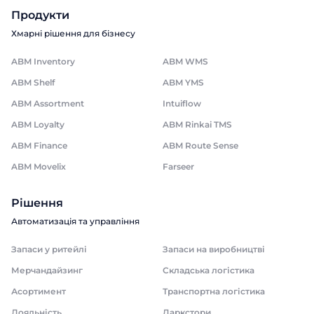
Продукти
Хмарні рішення для бізнесу
ABM Inventory
ABM WMS
ABM Shelf
ABM YMS
ABM Assortment
Intuiflow
ABM Loyalty
ABM Rinkai TMS
ABM Finance
ABM Route Sense
ABM Movelix
Farseer
Рішення
Автоматизація та управління
Запаси у ритейлі
Запаси на виробництві
Мерчандайзинг
Складська логістика
Асортимент
Транспортна логістика
Лояльність
Даркстори