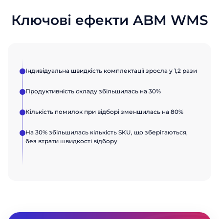
Посада
Посада
Відправити
Ключові ефекти ABM WMS
Назва компанії
Назва компанії
Індивідуальна швидкість комплектації зросла у 1,2 рази
Відправити
Відправити
Продуктивність складу збільшилась на 30%
Кількість помилок при відборі зменшилась на 80%
На 30% збільшилась кількість SKU, що зберігаються,
без втрати швидкості відбору