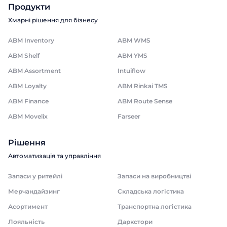
Продукти
Хмарні рішення для бізнесу
ABM Inventory
ABM WMS
ABM Shelf
ABM YMS
ABM Assortment
Intuiflow
ABM Loyalty
ABM Rinkai TMS
ABM Finance
ABM Route Sense
ABM Movelix
Farseer
Рішення
Автоматизація та управління
Запаси у ритейлі
Запаси на виробництві
Мерчандайзинг
Складська логістика
Асортимент
Транспортна логістика
Лояльність
Даркстори