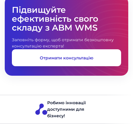
Підвищуйте
ефективність свого
складу з ABM WMS
Заповніть форму, щоб отримати безкоштовну
консультацію експерта!
Отримати консультацію
Робимо інновації
доступними для
бізнесу!