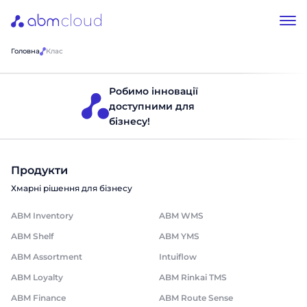
Головна
Клас
Робимо інновації
доступними для
бізнесу!
Продукти
Хмарні рішення для бізнесу
ABM Inventory
ABM WMS
ABM Shelf
ABM YMS
ABM Assortment
Intuiflow
ABM Loyalty
ABM Rinkai TMS
ABM Finance
ABM Route Sense