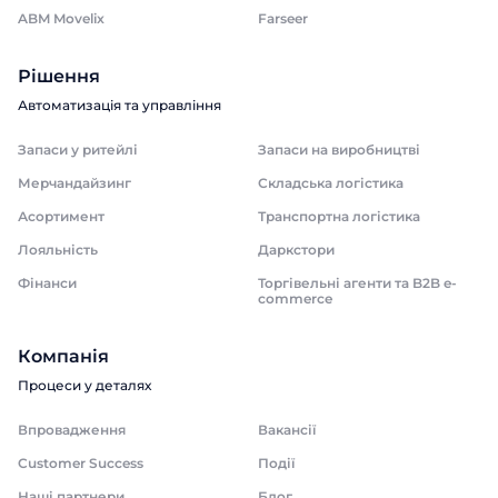
ABM Movelix
Farseer
Рішення
Автоматизація та управління
Замовити дзвінок
Запаси у ритейлі
Запаси на виробництві
Мерчандайзинг
Складська логістика
Поспілкуйтесь з нашим експертом
вже сьогодні
Асортимент
Транспортна логістика
Дякуємо за звернення.
Дякуємо за звернення.
Лояльність
Даркстори
Ім'я
Ми цінуємо, що ви зацікавились саме
Ми цінуємо, що ви зацікавились саме
Фінанси
Торгівельні агенти та B2B e-
нашими продуктами. Один з наших
нашими продуктами. Один з наших
commerce
співробітників зв'яжеться з вами
співробітників зв'яжеться з вами
Телефон
найближчим часом. Гарного дня!
найближчим часом. Гарного дня!
Компанія
Процеси у деталях
Відправити
Впровадження
Вакансії
Customer Success
Події
Наші партнери
Блог