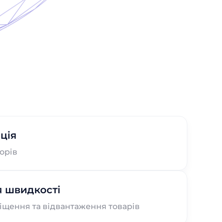
ція
орів
 швидкості
іщення та відвантаження товарів