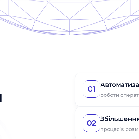
Автоматиза
01
я
роботи операт
Збільшення
02
процесів розм