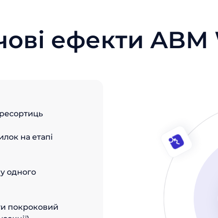
чові ефекти ABM
ересортиць
илок на етапі
ку одного
ти покроковий