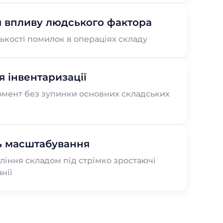
 впливу людського фактора
лькості помилок в операціях складу
 інвентаризації
омент без зупинки основних складських
ь масштабування
ління складом під стрімко зростаючі
нії