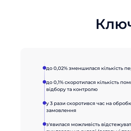
Клю
до 0,02% зменшилася кількість п
до 0,1% скоротилася кількість пом
відбору та контролю
у 3 рази скоротився час на оброб
замовлення
з'явилася можливість відстежува