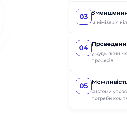
Зменшення
03
мінімізація кі
Проведення
04
у будь-який м
процесів
Можливіст
05
системи управ
потреби компа