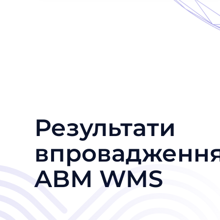
Результати
впровадженн
ABM WMS