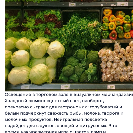
Заполните форму, чтобы узнать 
Имя
Заказать
Фамилия
Поговорите с нашим эк
Спасибо за о
Спасибо за о
Телефон
Имя
Спасибо за о
Мы ценим, что вы заинтересовались имен
Мы ценим, что вы заинтересовались имен
Мы ценим, что вы заинтересовались имен
сотрудников свяжется с вами в б
Email
Телефон
сотрудников свяжется с вами в б
сотрудников свяжется с вами в б
Должность
Отправ
Освещение в торговом зале в визуальном мерчандайзи
Название компании
Холодный люминесцентный свет, наоборот,
прекрасно сыграет для гастрономии: голубоватый и
белый подчеркнут свежесть рыбы, молока, творога и
молочных продуктов. Нейтральная подсветка
Отправ
подойдет для фруктов, овощей и цитрусовых. В то
время, как чрезмерная игра с цветом ламп и