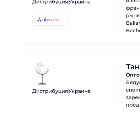
изве
Дистрибуция
Украина
фран
рынк
Balla
Beche
Та
Опто
Веду
спек
Дистрибуция
Украина
заре
пред