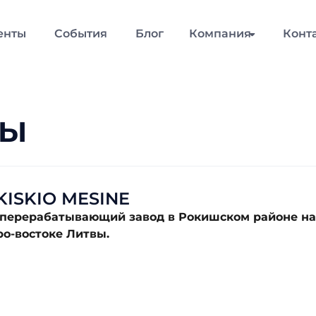
енты
События
Блог
Компания
Конт
ты
KISKIO MESINE
перерабатывающий завод в Рокишском районе на
ро-востоке Литвы.