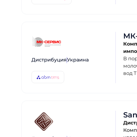
МК
Комп
импо
В по
Дистрибуция
Украина
моло
вод 
San
Дист
Комп