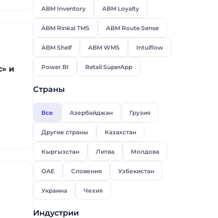
ABM Inventory
ABM Loyalty
ABM Rinkai TMS
ABM Route Sense
ABM Shelf
ABM WMS
Intuiflow
Power BI
Retail SuperApp
с» и
Страны
Все
Азербайджан
Грузия
и. Один из наших
и. Один из наших
Другие страны
Казахстан
шего дня!
шего дня!
Кыргызстан
Литва
Молдова
ОАЕ
Словения
Узбекистан
Украина
Чехия
Индустрии