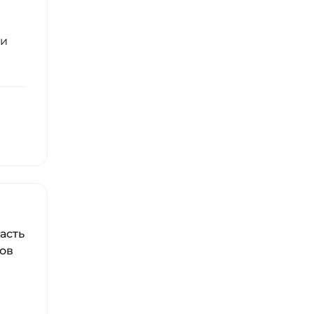
ли
асть
ров