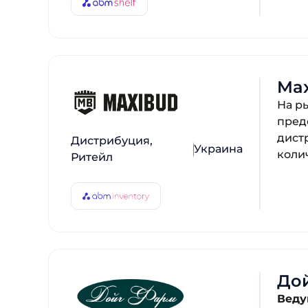
Ma
На р
пред
дист
Дистрибуция,
Украина
коли
Ритейл
До
Веду