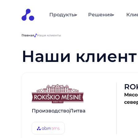
Продукты
Решения
Кли
Главная
Наши клиенты
Наши клиен
RO
Мясо
севе
Производство
Литва