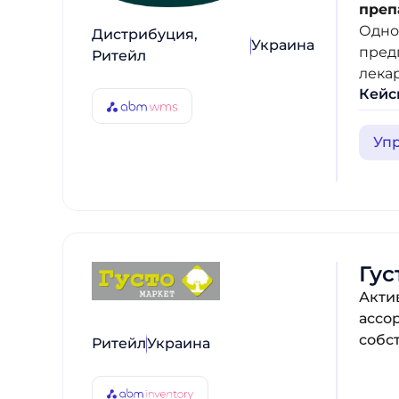
преп
Одно
Дистрибуция,
Украина
пред
Ритейл
лека
Кейс
Уп
Гус
Акти
ассо
собс
Ритейл
Украина