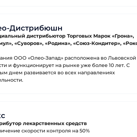
ео-Дистрибюшн
иальный дистрибьютор Торговых Марок «Грона»,
мул», «Суворов», «Родина», «Союз-Кондитер», «Рок
Заказать звонок
ания ООО «Олео-Запад» расположена во Львовской
сти и функционирует на рынке уже более 10 лет. С
Поговорите с нашим экспертом уже сегодня
Спасибо за обращение.
Спасибо за обращение.
ым днем развивается во всех направлениях
ельности.
ы заинтересовались именно нашими продуктам
ы заинтересовались именно нашими продуктам
Телефон
ков свяжется с вами в ближайшее время. Хоро
ков свяжется с вами в ближайшее время. Хоро
Отправить
кс
рибутор лекарственных средств
личение скорости контроля на 50%