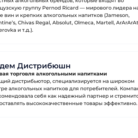
стных алкогольных брендов, которые входят во
цузскую группу Pernod Ricard — мирового лидера н
е вин и крепких алкогольных напитков (Jameson,
ntine’s, Chivas Regal, Absolut, Olmeca, Martell, ArArArAt
rovka и т.д.).
ндем Дистрибюшн
вая торговля алкогольными напитками
щий дистрибьютор, специализируется на широком
тре алкогольных напитков для потребителей. Компа
комендовала себя как надежный партнер и стремит
оставлять высококачественные товары эффективно.