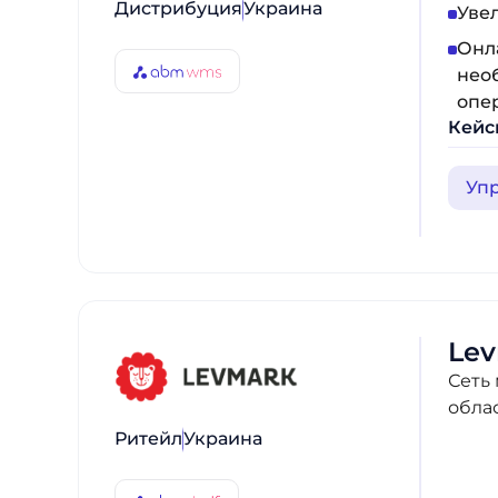
Дистрибуция
Украина
Увел
Онл
нео
опе
Кейс
Уп
Le
Сеть
облас
Ритейл
Украина