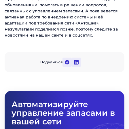
обновлениями, помогать в решении вопросов,
связанных с управлением запасами. А пока ведется
активная работа по внедрению системы и её
адаптации под требования сети «Антошка».
Результатами поделимся позже, поэтому следите за
новостями на нашем сайте и в соцсетях.
Заказать
презентацию
Поделиться
Заполните форму, чтобы узнать
больше о продуктах ABM Cloud
Заказать звонок
Имя
Поговорите с нашим экспертом уже
сегодня
Автоматизируйте
Фамилия
Спасибо за обращение.
Спасибо за обращение.
Спасибо за обращение.
управление запасами в
Мы ценим, что вы заинтересовались
Имя
Мы ценим, что вы заинтересовались
Мы ценим, что вы заинтересовались
Телефон
вашей сети
именно нашими продуктами. Один из
именно нашими продуктами. Один из
именно нашими продуктами. Один из
наших сотрудников свяжется с вами в