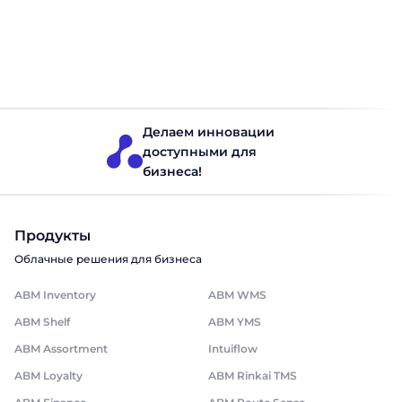
изменивший представления о том, как должен быть
организован производственный процесс. Lean
production сосредоточено на устранении всего
лишнего: излишних запасов, лишних движений,
Запасы на производстве
Читать 10 минут
лишнего времени ожидания. Результат — больше
ценности для клиента при меньших затратах и усилиях.
В этой статье рассмотрим, что такое Lean, откуда
происходит […]
Делаем инновации
доступными для
бизнеса!
Продукты
Облачные решения для бизнеса
ABM Inventory
ABM WMS
ABM Shelf
ABM YMS
ABM Assortment
Intuiflow
ABM Loyalty
ABM Rinkai TMS