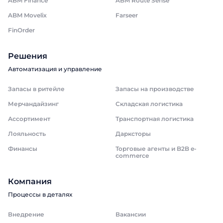
ABM Finance
ABM Route Sense
ABM Movelix
Farseer
FinOrder
Решения
Автоматизация и управление
Запасы в ритейле
Запасы на производстве
Мерчандайзинг
Складская логистика
Ассортимент
Транспортная логистика
Лояльность
Дарксторы
Финансы
Торговые агенты и B2B e-
commerce
Компания
Процессы в деталях
Внедрение
Вакансии