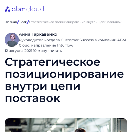
Главная
Блог
Стратегическое позиционирование внутри цепи поставок
Анна Гаркавенко
Руководитель отдела Customer Success в компании ABM
Cloud, направление Intuiflow
12 августа, 2021
·
10 минут читать
Стратегическое
позиционирование
внутри цепи
поставок