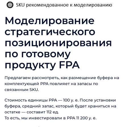
Заказать пр
Моделирование
Заполните форму, чтобы узнать б
стратегического
позиционирования
Имя
Заказать
по готовому
Фамилия
Поговорите с нашим экс
продукту FPA
Спасибо за о
Спасибо за о
Телефон
Имя
Спасибо за о
Предлагаем рассмотреть, как размещение буфера на
Мы ценим, что вы заинтересовались имен
Мы ценим, что вы заинтересовались имен
Мы ценим, что вы заинтересовались имен
комплектующей PPA повлияет на запасы по
сотрудников свяжется с вами в бл
Email
Телефон
сотрудников свяжется с вами в бл
сотрудников свяжется с вами в бл
связанным SKU.
Стоимость единицы PPA — 100 у. е. После установки
Должность
буфера, средний запас, который будет храниться на
Отправ
остатке — составит 112 ед.
То есть, мы инвестировали в PPA 11 200 у. е.
Название компании