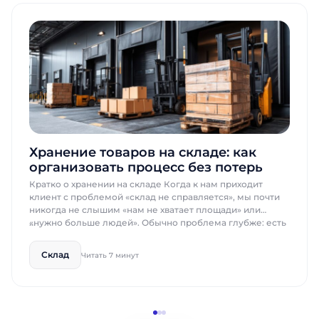
Хранение товаров на складе: как
организовать процесс без потерь
Кратко о хранении на складе Когда к нам приходит
клиент с проблемой «склад не справляется», мы почти
никогда не слышим «нам не хватает площади» или
«нужно больше людей». Обычно проблема глубже: есть
место, есть персонал — но нет системы. Расходы на
логистику растут, пересортица накапливается, отгрузки
Склад
Читать 7 минут
задерживаются. И все это — следствие того, как именно
[…]