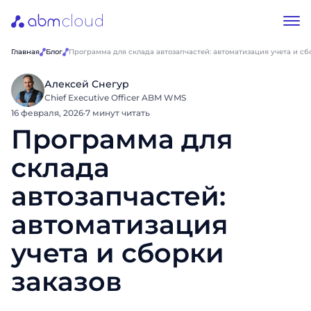
Главная
Блог
Программа для склада автозапчастей: автоматизация учета и сб
Алексей Снегур
Chief Executive Officer ABM WMS
16 февраля, 2026
·
7 минут читать
Программа для
склада
автозапчастей:
автоматизация
учета и сборки
заказов