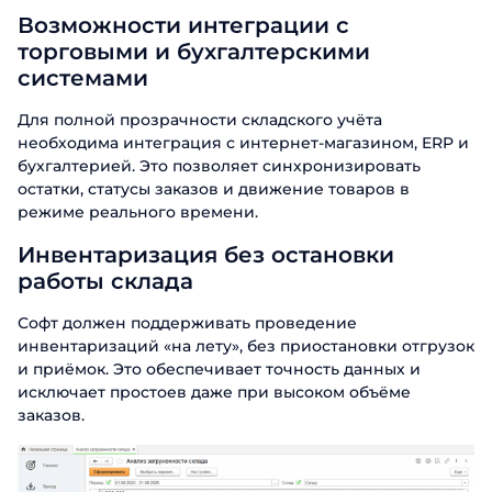
Возможности интеграции с
Заказать
торговыми и бухгалтерскими
презентацию
системами
Заполните форму, чтобы узнать
Для полной прозрачности складского учёта
больше о продуктах ABM Cloud
необходима интеграция с интернет-магазином, ERP и
Заказать звонок
бухгалтерией. Это позволяет синхронизировать
Имя
остатки, статусы заказов и движение товаров в
режиме реального времени.
Поговорите с нашим экспертом уже
сегодня
Фамилия
Спасибо за обращение.
Спасибо за обращение.
Инвентаризация без остановки
Спасибо за обращение.
работы склада
Мы ценим, что вы заинтересовались
Имя
Мы ценим, что вы заинтересовались
Мы ценим, что вы заинтересовались
Телефон
именно нашими продуктами. Один из
именно нашими продуктами. Один из
именно нашими продуктами. Один из
Софт должен поддерживать проведение
наших сотрудников свяжется с вами в
наших сотрудников свяжется с вами в
наших сотрудников свяжется с вами в
Телефон
инвентаризаций «на лету», без приостановки отгрузок
ближайшее время. Хорошего дня!
Email
ближайшее время. Хорошего дня!
ближайшее время. Хорошего дня!
и приёмок. Это обеспечивает точность данных и
исключает простоев даже при высоком объёме
заказов.
Должность
Отправить
Название компании