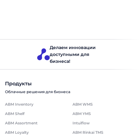
автоматизации доставки готовой продукции Основной
целью автоматизации доставки является повышение
эффективности логистики: сокращение времени на
планирование маршрутов, снижение затрат на топливо
и эксплуатацию транспорта, улучшение точности
Логистика
Читать 8 минут
выполнения заказов. Также важным аспектом является
повышение уровня удовлетворенности клиентов через
соблюдение временных окон и точность доставки.
Проблемы ручного планирования и человеческий
Делаем инновации
фактор Планирование […]
доступными для
бизнеса!
Продукты
Облачные решения для бизнеса
ABM Inventory
ABM WMS
ABM Shelf
ABM YMS
ABM Assortment
Intuiflow
ABM Loyalty
ABM Rinkai TMS