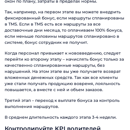
окон по плану, затраты в пределах нормы.
Заказать
Так, например, на первом этапе вы можете внедрить
презентацию
фиксированный бонус, если маршруты спланированы
в TMS. Если в TMS есть все маршруты за все
Заполните форму, чтобы узнать
доставочные дни месяца, то оплачиваем 100% бонуса,
больше о продуктах ABM Cloud
если меньше половины маршрутов спланировано в
системе, бонус сотрудник не получит.
Заказать звонок
Имя
Когда персонал привыкает к нововведению, следует
Поговорите с нашим экспертом уже
перейти ко второму этапу – начислять бонус только за
сегодня
Фамилия
качественно спланированные маршруты, без
Спасибо за обращение.
Спасибо за обращение.
Спасибо за обращение.
нарушений. На этом этапе вы уже получаете возврат
Мы ценим, что вы заинтересовались
Имя
вложенных денежных средств. Так как все клиенты
Мы ценим, что вы заинтересовались
Мы ценим, что вы заинтересовались
Телефон
именно нашими продуктами. Один из
уже стали получать продукцию вовремя, лояльность
именно нашими продуктами. Один из
именно нашими продуктами. Один из
наших сотрудников свяжется с вами в
повышается, а вместе с ней и объем заказов.
наших сотрудников свяжется с вами в
наших сотрудников свяжется с вами в
Телефон
ближайшее время. Хорошего дня!
Email
ближайшее время. Хорошего дня!
ближайшее время. Хорошего дня!
Третий этап – переход к выплате бонуса за контроль
выполнения маршрутов.
Должность
Отправить
В среднем длительность каждого этапа 3-4 недели.
Контролируйте KPI водителей
Название компании