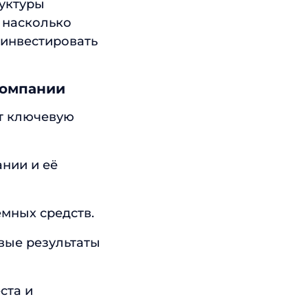
руктуры
 насколько
 инвестировать
компании
ет ключевую
нии и её
мных средств.
вые результаты
ста и