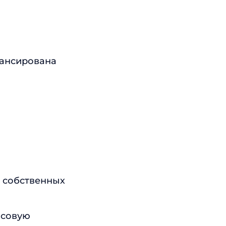
нансирована
т собственных
нсовую