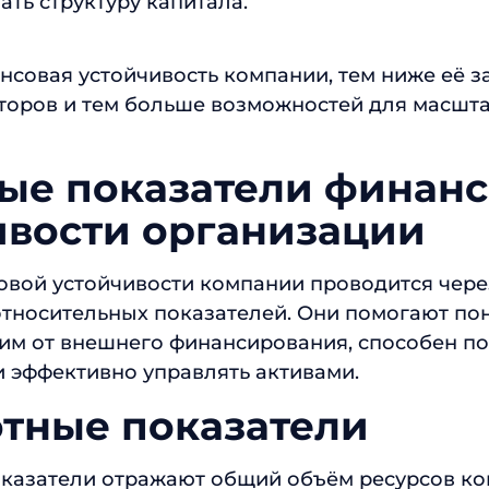
ть структуру капитала.
совая устойчивость компании, тем ниже её з
торов и тем больше возможностей для масшт
ые показатели финан
ивости организации
вой устойчивости компании проводится чере
тносительных показателей. Они помогают пон
им от внешнего финансирования, способен п
и эффективно управлять активами.
тные показатели
казатели отражают общий объём ресурсов ко