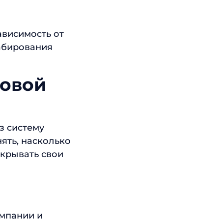
ависимость от
абирования
совой
з систему
ять, насколько
окрывать свои
мпании и