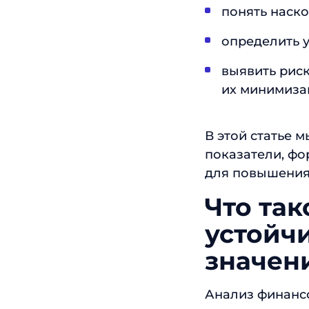
понять наско
определить у
выявить рис
их минимиза
В этой статье 
показатели, ф
для повышения
Что та
устойч
значен
Анализ финанс