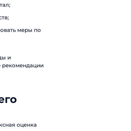
тал;
тв;
ровать меры по
ды и
е рекомендации
его
ксная оценка