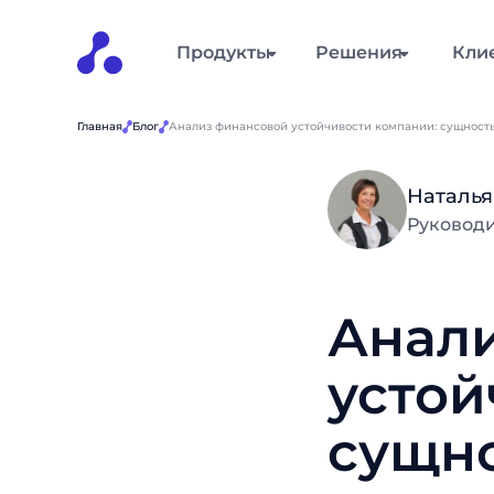
Продукты
Решения
Кли
Главная
Блог
Анализ финансовой устойчивости компании: сущность
Наталья
Руководи
Анал
устой
сущно