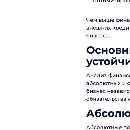
оптимизирова
Чем выше финан
внешних креди
бизнеса.
Основн
устойч
Анализ финансо
абсолютных и о
бизнес независ
обязательства 
Абсолю
Абсолютные по