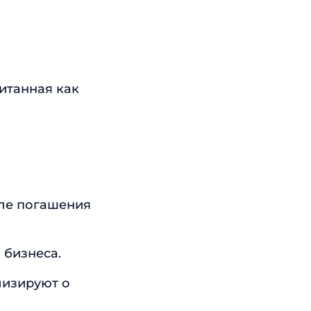
итанная как
сле погашения
 бизнеса.
лизируют о