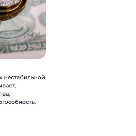
х нестабильной
ывает,
тва,
способность.