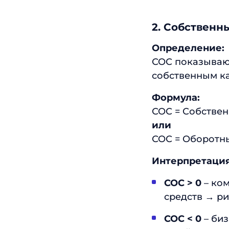
2. Собственн
Определение:
СОС показывают
собственным к
Формула:
СОС = Собстве
или
СОС = Оборотны
Интерпретация
СОС > 0
– ком
средств → ри
СОС < 0
– биз