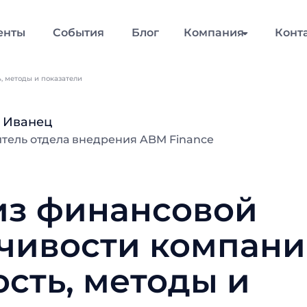
енты
События
Блог
Компания
Конт
, методы и показатели
 Иванец
тель отдела внедрения ABM Finance
из финансовой
чивости компани
сть, методы и