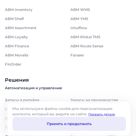
ABM Inventory
ABM WMS
ABM Shelf
ABM YMS
ABM Assortment
Intuiflow
ABM Loyalty
ABM Rinkai TMS
ABM Finance
ABM Route Sense
ABM Movelix
Farseer
FinOrder
Решения
Автоматизация и управление
Запасы в ритейле
Запасы на производстве
Мы используем файлы cookie для персонализации
Мерчандайзинг
Складская логистика
контента, который вы видите на сайте.
Показать детали
Ассортимент
Транспортная логистика
Принять и продолжить
Лояльность
Дарксторы