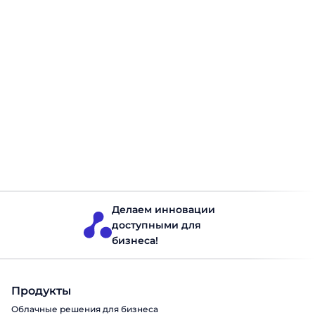
Что такое SKU и как его
использовать в торговле
SKU — это один из базовых инструментов учета
ассортимент, внутренний номер, который используется
для управления данными. Однако далеко не все
понимают его значение, принципы формирования и
роль для бизнеса. В этой статье разберем, зачем он
нужен в торговле, приведем пример и покажем, как
Аcсортимент
Читать 10 минут
правильно использовать его в продажах, маркетинге и
управлении ассортиментом. Что такое SKU […]
Делаем инновации
доступными для
бизнеса!
Продукты
Облачные решения для бизнеса