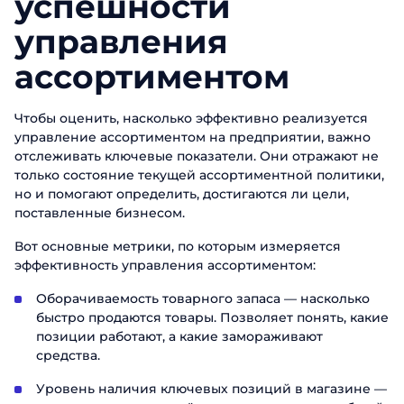
успешности
именно нашими продуктами. Один из
именно нашими продуктами. Один из
наших сотрудников свяжется с вами в
наших сотрудников свяжется с вами в
наших сотрудников свяжется с вами в
управления
Телефон
ближайшее время. Хорошего дня!
Email
ближайшее время. Хорошего дня!
ближайшее время. Хорошего дня!
ассортиментом
Должность
Отправить
Чтобы оценить, насколько эффективно реализуется
управление ассортиментом на предприятии, важно
Название компании
отслеживать ключевые показатели. Они отражают не
только состояние текущей ассортиментной политики,
но и помогают определить, достигаются ли цели,
Отправить
поставленные бизнесом.
Вот основные метрики, по которым измеряется
эффективность управления ассортиментом:
Оборачиваемость товарного запаса — насколько
быстро продаются товары. Позволяет понять, какие
позиции работают, а какие замораживают
средства.
Уровень наличия ключевых позиций в магазине —