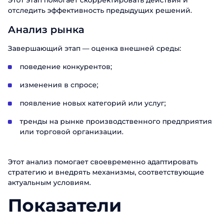
Этот этап помогает скорректировать действия и
отследить эффективность предыдущих решений.
Анализ рынка
Завершающий этап — оценка внешней среды:
поведение конкурентов;
изменения в спросе;
Заказать
появление новых категорий или услуг;
презентацию
тренды на рынке производственного предприятия
Заполните форму, чтобы узнать
или торговой организации.
больше о продуктах ABM Cloud
Заказать звонок
Этот анализ помогает своевременно адаптировать
Имя
стратегию и внедрять механизмы, соответствующие
Поговорите с нашим экспертом уже
актуальным условиям.
сегодня
Фамилия
Спасибо за обращение.
Спасибо за обращение.
Показатели
Спасибо за обращение.
Мы ценим, что вы заинтересовались
Имя
Мы ценим, что вы заинтересовались
Мы ценим, что вы заинтересовались
Телефон
именно нашими продуктами. Один из