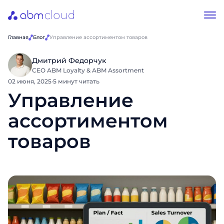
Главная
Блог
Управление ассортиментом товаров
Дмитрий Федорчук
CEO ABM Loyalty & ABM Assortment
02 июня, 2025
·
5 минут читать
Управление
ассортиментом
товаров