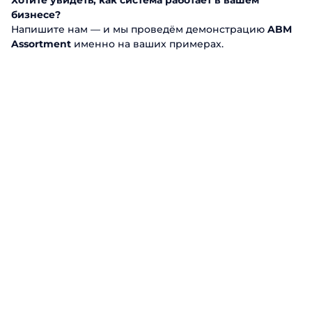
Хотите увидеть, как система работает в вашем
бизнесе?
Напишите нам — и мы проведём демонстрацию
ABM
Assortment
именно на ваших примерах.
Что такое управление
ассортиментом товаров и
почему оно важно для
розничного бизнеса?